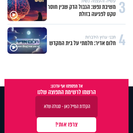
3
עשייה והעצמה נשית
משיבת נפש: הגבול הדק שבין חוסר
טקט לפגיעה בזולת
4
תכני ערוץ הידברות
חלום אדיר: חלמתי על בית המקדש
אל תפספסו אף עדכון:
הרשמו לרשימת התפוצה שלנו