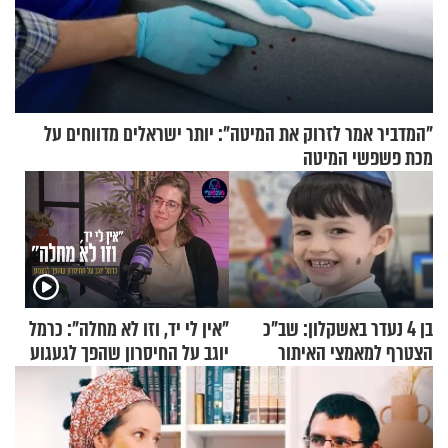
"המדביר אמר לזרוק את המיטה": יותר ישראלים מדווחים על
מכת פשפשי המיטה
בן 4 נעדר באשקלון: שב"כ
"אין לי יד, וזו לא מחלה": כרמל
הצטרף למאמצי האיתור
יוגב על החיסרון שהפך לגעגוע