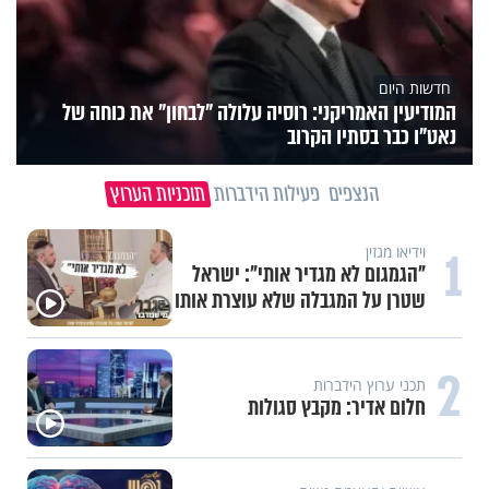
חדשות היום
המודיעין האמריקני: רוסיה עלולה "לבחון" את כוחה של
נאט"ו כבר בסתיו הקרוב
הנצפים
פעילות הידברות
תוכניות הערוץ
1
וידיאו מגזין
"הגמגום לא מגדיר אותי": ישראל
שטרן על המגבלה שלא עוצרת אותו
2
תכני ערוץ הידברות
חלום אדיר: מקבץ סגולות