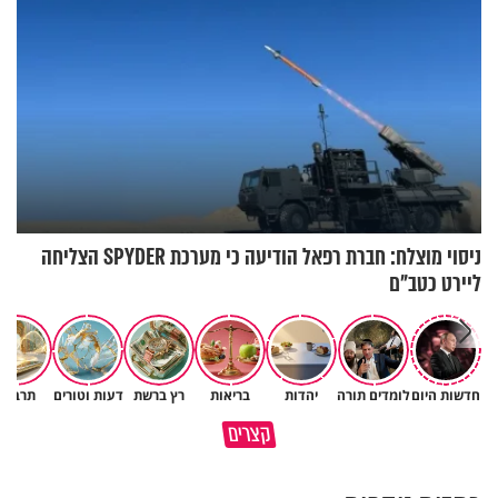
ניסוי מוצלח: חברת רפאל הודיעה כי מערכת SPYDER הצליחה
ליירט כטב"ם
חדשות היום
לומדים תורה
יהדות
בריאות
רץ ברשת
דעות וטורים
תרבות
קצרים
למה לא קראת לי לעזרה?
מוקדש לכל מי שאיבד איש קרוב