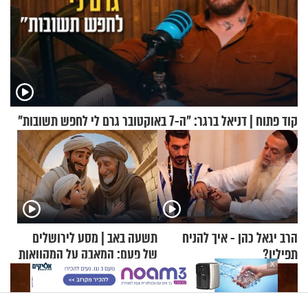
קוד פתוח | דניאל ברגר: "ה-7 באוקטובר גרם לי לחפש תשובות"
הרב יגאל כהן - איך להניח
תשעה באב | מסע לירושלים
תפילין?
של פעם: המאבק על המקוואות
X