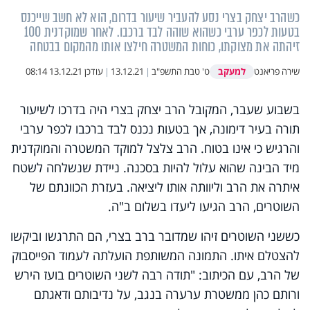
כשהרב יצחק בצרי נסע להעביר שיעור בדרום, הוא לא חשב שייכנס
בטעות לכפר ערבי כשהוא שוהה לבד ברכבו. לאחר שמוקדנית 100
זיהתה את מצוקתו, כוחות המשטרה חילצו אותו מהמקום בבטחה
למעקב
שירה פריאנט
ט' טבת התשפ"ב
|
13.12.21
|
עודכן
13.12.21 08:14
בשבוע שעבר, המקובל הרב יצחק בצרי היה בדרכו לשיעור
תורה בעיר דימונה, אך בטעות נכנס לבד ברכבו לכפר ערבי
והרגיש כי אינו בטוח. הרב צלצל למוקד המשטרה והמוקדנית
מיד הבינה שהוא עלול להיות בסכנה. ניידת שנשלחה לשטח
איתרה את הרב וליוותה אותו ליציאה. בעזרת הכוונתם של
השוטרים, הרב הגיעו ליעדו בשלום ב"ה.
כששני השוטרים זיהו שמדובר ברב בצרי, הם התרגשו וביקשו
להצטלם איתו. התמונה המשותפת הועלתה לעמוד הפייסבוק
של הרב, עם הכיתוב: "תודה רבה לשני השוטרים בועז הירש
ורותם כהן ממשטרת ערערה בנגב, על נדיבותם ודאגתם