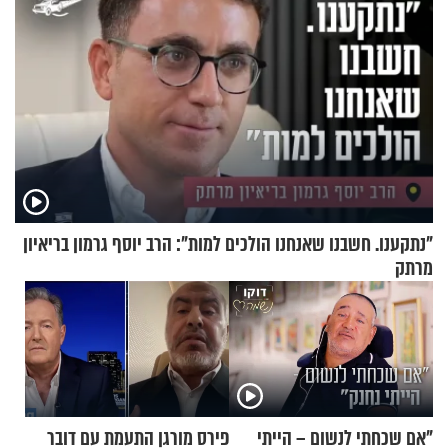
"נתקענו. חשבנו שאנחנו הולכים למות": הרב יוסף גרמון בריאיון
מרתק
"אם שכחתי לנשום – הייתי
פירס מורגן התעמת עם דובר