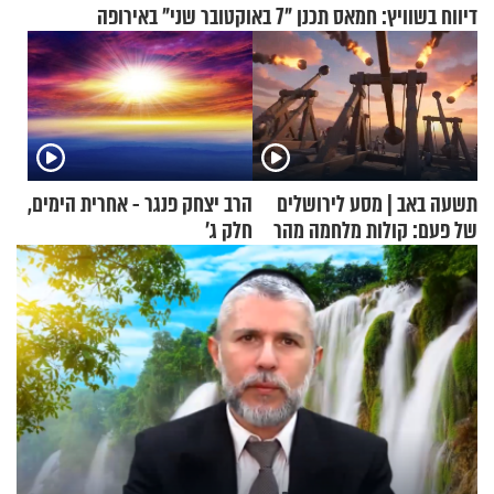
דיווח בשוויץ: חמאס תכנן "7 באוקטובר שני" באירופה
תשעה באב | מסע לירושלים
הרב יצחק פנגר - אחרית הימים,
של פעם: קולות מלחמה מהר
חלק ג’
הזיתים