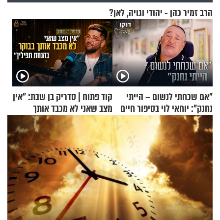
הרב זמיר כהן - יהודי וגויה, לאן?
"אם שכחתי לנשום – הייתי
קוד פתוח | סדריק בן שבת: "אין
נחנק": יוחאי לוי בסיפור חיים
מצב שאני לא מכבד אותך
מעורר השראה
בבוקר בהנחת תפילין"