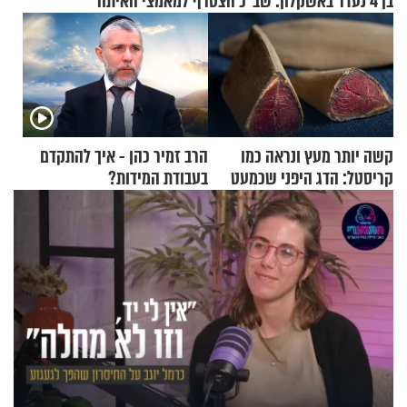
בן 4 נעדר באשקלון: שב"כ הצטרף למאמצי האיתור
קשה יותר מעץ ונראה כמו
הרב זמיר כהן - איך להתקדם
קריסטל: הדג היפני שכמעט
בעבודת המידות?
בלתי אפשרי לחתוך