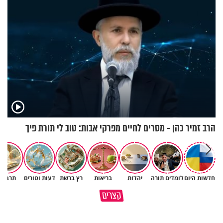
הרב זמיר כהן - מסרים לחיים מפרקי אבות: טוב לי תורת פיך
חדשות היום
לומדים תורה
יהדות
בריאות
רץ ברשת
דעות וטורים
תרבות
המבחן האמיתי בחיים - הרב ירון
קצרים
מוקדש לכל מי שאיבד איש קרוב
יצחקוב