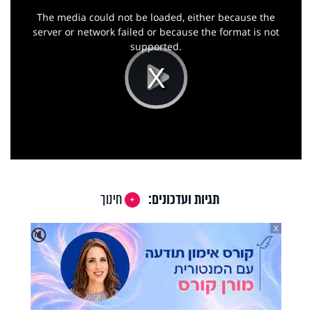
is
a
The media could not be loaded, either because the
modal
window.
server or network failed or because the format is not
supported.
Play
Video
תגיות ועדכונים:
חינוך
X
🔇