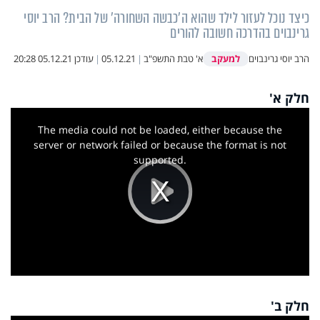
כיצד נוכל לעזור לילד שהוא ה'כבשה השחורה' של הבית? הרב יוסי
גרינבוים בהדרכה חשובה להורים
למעקב
הרב יוסי גרינבוים
א' טבת התשפ"ב
|
05.12.21
|
עודכן
05.12.21 20:28
חלק א'
This
is
a
The media could not be loaded, either because the
modal
window.
server or network failed or because the format is not
supported.
Play
Video
חלק ב'
This