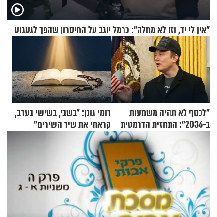
"אין לי יד, וזו לא מחלה": כרמל יוגב על החיסרון שהפך לגעגוע
"לכסף לא תהיה משמעות
רומי גונן: "בשבי, בשישי בערב,
ב-2036": התחזית הדרמטית
קראתי את שיר השירים"
של אילון מאסק על עתיד
הכלכלה