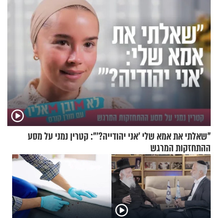
"שאלתי את אמא שלי 'אני יהודייה?'": קטרין נמני על מסע
ההתחזקות המרגש