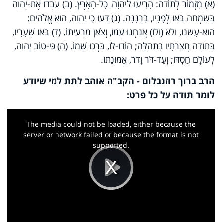
(א) מִזְמוֹר לְתוֹדָה: הָרִיעוּ לַיהוָה, כָּל-הָאָרֶץ. (ב) עִבְדוּ אֶת-יְהוָה
בְּשִׂמְחָה בֹּאוּ לְפָנָיו, בִּרְנָנָה. (ג) דְּעוּ כִּי יְהוָה, הוּא אֱלֹהִים:
הוּא-עָשָׂנוּ, ולא (וְלוֹ) אֲנַחְנוּ עַמּוֹ, וְצֹאן מַרְעִיתוֹ. (ד) בֹּאוּ שְׁעָרָיו,
בְּתוֹדָה חֲצֵרֹתָיו בִּתְהִלָּה; הוֹדוּ-לוֹ, בָּרְכוּ שְׁמוֹ. (ה) כִּי-טוֹב יְהוָה,
לְעוֹלָם חַסְדּוֹ; וְעַד-דֹּר וָדֹר, אֱמוּנָתוֹ
.
הרב ברוך רוזנבלום - הקב"ה אוהב לתת למי שיודע
לומר תודה על כל פרט
:
This
is
a
The media could not be loaded, either because the
modal
window.
server or network failed or because the format is not
supported.
Play