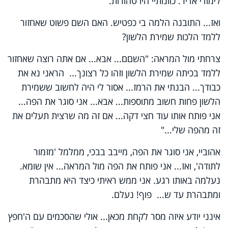
לימודי אדיר. כוונותיי היו טהורות.
ואז... התובנה הלמה בי כפטיש. האם השם פשוט שאחזור
ללמד הלכות שמירת הלשון?
צרחתי מול המראה: "השםם... אבא... אם אתה רוצה שאחזור
ללמד בכיתה שמירת הלשון וזהו כל רצונך... הראני נא את
כבודך... הבנתי את הרמז... אסור לי היה לחשוב ששמירת
הלשון פחות חשוב מתוספות... אבא... אני סוגר את הפה...
אני פותח אותו עוד חצי דקה... אם זה מה שרצית תעלים את
זה מהפה שלי..."
אהוביי, אני סוגר את הפה, מייבב בבכי, ממלמל 'מזמור
לתודה', ואז... אני פותח את הפה מול המראה... אין שומא.
נעלמה באותו רגע. אני ממש ראיתי כיצד היא מתבהרת
ומתבהרת עד ש... פוף! נעלם.
אינני יודע איזה מסר לקחת מכאן... אולי שהסכמים עם ה'חפץ