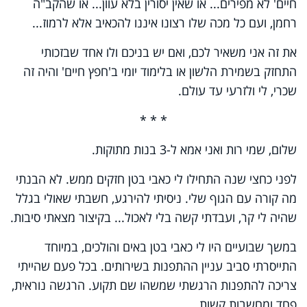
חיים' לא מפירים... או שאין יסורין בלא עוון... או שהקב"ה
רחמן, ועם כל מכה שלו רצונו איננו להכאיב אלא לרמוז...
את זה אני משאיר לכם, ואם יש בניכם ולו אחד שבזכותי
התחזק בשמירת הלשון או בלימוד יומי ב'חפץ חיים' והיה זה
שכרי, לי ולזרעי עד עולם.
* * *
שלום, שמי רות ואני אמא ל-3 בנות מתוקות.
לפני כחצי שנה התחילו לי כאבי בטן חזקים ממש. לא הבנתי
מה קורה עם הגוף שלי. ניסיתי להירגע, חשבתי שאולי בגלל
שהיה לי קר, ועבדתי קשה בלי לאכול... בקיצור מצאתי סיבות.
במשך שבועיים היו לי כאבי בטן באים והולכים, במיוחד
התייסרתי סביב עניין ההתפנות בשירותים. בכל פעם שהייתי
צריכה להתפנות הרגשתי שמשהו שם תקוע. הרגשה נוראית,
פחד ומחשבות קשות.