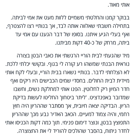
אותי מאוד.
בבוקר קמנו והחלטתי משמיים ללוות מעט את אמי לביתה.
בתחילה חשבתי שאלווה אותה לבד, אך בנותיי רצו להצטרף,
ואף בעלי הגיע איתנו. בסופו של דבר הגענו עם אמי עד
ביתה, מרחק של כ-40 דקות מביתנו.
מיד שהגעתי לבית הוריי הרגשתי את כאבי הבטן בצורה
נוראית הבנתי שמשהו רע קורה לי בגוף. ובקושי יכלתי ללכת.
לא הצלחתי לדבר. בנותיי נשארו בבית הוריי, ובעלי לקח אותי
מיידית לבית החולים. בחסדי שמים הכבישים היו ריקים ואף
חדר המיון ריק לחלוטין. הפנו אותי למחלקת נשים, וחשבו
שמדובר באפנדציט. 'ליתר ביטחון' החליטו לעשות בדיקת
הריון. הבדיקה יצאה חיובית, אך מסתבר שההריון היה חוץ
רחמי, והיה צמוד למעיים. הכאב האדיר נבע מכך שההריון
התפוצץ בבטן, ונוצר דימום פנימי. תוך כמה דקות הכניסו אותי
לחדר ניתוח, בהסבר שהולכים להוריד לי את החצוצרה.