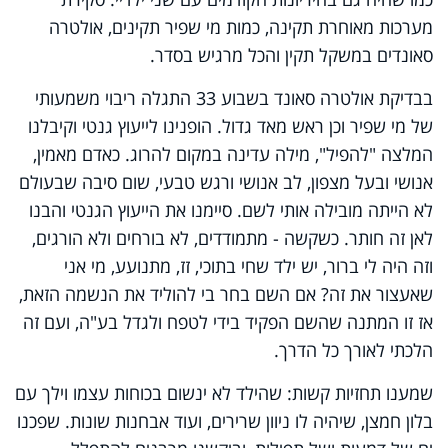
מערכות מאוחרת תקינה, כמות מי שפיר תקינים, אולטרה
סאונדים במשקל תקין והכל מרגיש בסדר.
בבדיקת אולטרה סאונד בשבוע 33 התגלה ריבוי משמעותי
של מי שפיר וכן ראש מאד גדול. הופנינו לייעוץ גנטי וקיבלנו
המלצה "להפיל", מילה עדינה במקום להרוג. כאדם מאמין,
אנושי ובעל מצפון, לב אנושי ורגש טבעי, שום סיבה שבעולם
לא הייתה מובילה אותי לשם. סיימנו את הייעוץ הגנטי והבנו
לאן זה חותר. כשקשה - מתמודדים, לא בורחים ולא הורגים,
וזה היה לי ברור, יש ילד שחי בתוכי, זז, מתנועע, מי אני
שאעצור את זה? אם השם בחר בי להוליד את הנשמה הזאת,
אז זו המתנה שהשם הפקיד בידי לטפח ולגדל בע"ה, ועם זה
הלכתי לאורך כל הדרך.
שמענו תחזיות קשות: שהילד לא ינשום בכוחות עצמו וילך עם
בלון חמצן, שיהיה לו ניוון שרירים, ועוד אבחנות שונות. שפכנו