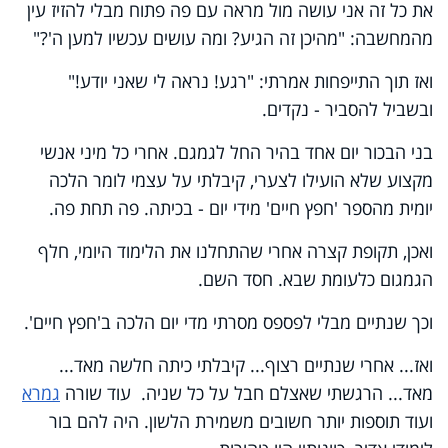
את כל זה אני עושה מול מראה עם פה פתוח מבלי להזיז עין
מהמחשבה: "מהיכן זה הגיע? ומה עושים עכשיו למען ה'?"
ואז תוך התייפחות אמרתי: "רגע! נראה לי שאני יודע!"
ובשביל להסביר - נקדים.
בני הבכור יום אחד בהיר החל לגמגם. אחרי כל מיני אנשי
מקצוע שלא הועילו לצערי, קיבלתי על עצמי לומר הלכה
יומית מהספר 'חפץ חיים' מידי יום - בכיתה. פה תחת פה.
ואכן, תקופת קצרה אחרי שהתחלנו את הלימוד היומי, חלף
הגמגום כלעומת שבא. חסד השם.
וכך שנתיים מבלי לפספס מסרתי מדי יום הלכה ב'חפץ חיים'.
ואז... אחרי שנתיים רצוף... קיבלתי כיתה חלשה מאד...
מאד... הרגשתי שאצלם חבל על כל שניה. עוד שורה
גמרא
ועוד תוספות יותר חשובים משמירת הלשון. היה להם בור