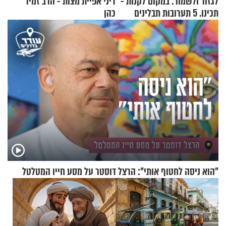
לגזור ולשמור: במקום לקנות -
דיני אפיית מצות - הרב זמיר
תכינו. 5 תערובות תבלינים
כהן
שמתאימות להכל
"הוא ניסה לחטוף אותי": הרצל דוסטר על מסע חייו המטלטל