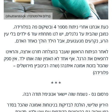
(צילום אילוסטרציה: shutterstock)
כעת אנחנו אחרי ניתוח מספר 4 ובשיקום פה בפלורידה.
כמובן שהבית על גלגלים, יש לנו מתחתיו עוד 6 ילדים בלי עין
הרע, נקרעים מגעגועים, אבל הילד הולך כאחד האדם.
לאחר הניתוח הראשון שעבר בהצלחה חזרנו ארצה, והראינו
לרופאים את הרגל. אף אחד לא האמין שזה אותו ילד. אין ספק
שהכול בזכות אמונה איתנה! (שרה רבינוביץ מירושלים –
פלורידה)
* * *
פרסום נס - נשמח שזה יישאר אנונימי! תודה רבה.
היריון שלישי, הולכת לבדיקות בנינוחות ואמונה שהכל בסדר
כמו שהיה גם בהיריונות הקודמים עם שני ילדיי. סקירת