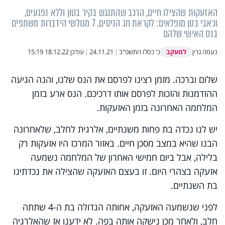
האזעקות שהצילו חיים, הרכב שהתנגש בקיר בטון וללא נפגעים,
וכאבי בטן מופלאים: לקראת חג הניסים, 7 מגולשי הידברות משתפים
בנס האישי שלהם
למעקב
נעמה גרין
כ' כסלו התשפ"ב
|
24.11.21
|
עודכן
18.12.22 15:19
שלום וברכה. מזמן רצינו לפרסם את הנס שלנו, והנה הגיעה
ההזדמנות והזכות לפרסם אותו דרכיכם. הנס ארע בזמן
המלחמה האחרונה בזמן האזעקות.
יש לנו נכדה בת פחות משנתיים, אלרגית לחלב, שלאחרונה
הבנו שהיא במצב מסכן חיים. באזור המרכז היו אזעקות רק
בלילה, אבל ביום חמישי האחרון של המלחמה נשמעה
אזעקה בצהרי היום. זו בעצם האזעקה שהצילה את נכדתינו
בת השנתיים.
לפני שנשמעה האזעקה, אחותה הגדולה בת ה-4 שתתה
חלב, ולאחר מכן נישקה אותה בפה. לא ידענו אז שהאלרגיה