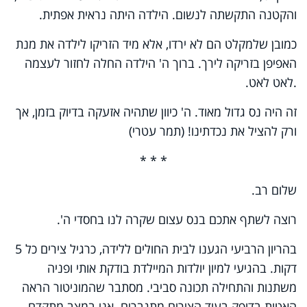
והקטנה התקשתה לנשום. הילדה היתה נראית אפתית.
כמובן שלמקלט הם לא ירדו, אלא מיד הזריקו לילדה את מנת
האפיפן בזריקה לירך. ברוך ה' הילדה החלה לחזור לעצמה
.לאט לאט.
זה היה נס גדול מאוד. ה' כיוון שתהיה אזעקה בדיוק בזמן, אך
ורק להציל את נכדתינו! (תמר עטרי)
* * *
שלום רב.
רוצה לשתף אתכם בנס עצום שקרה לנו בחסדי ה'.
בהריון הרביעי הגענו לבית החולים ללידה, כרגיל צירים כל 5
דקות. בהגיעי למיון יולדות המיילדת בודקת אותי ופניה
משתנות והתחילה תכונה סביבי. מסתבר שהמוניטור הראה
האטות בדופק בעוד הצירים מתגברים. אני במצב מתקדם