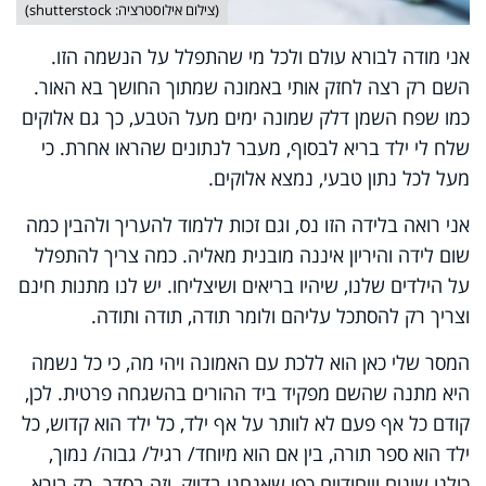
(צילום אילוסטרציה: shutterstock)
אני מודה לבורא עולם ולכל מי שהתפלל על הנשמה הזו.
השם רק רצה לחזק אותי באמונה שמתוך החושך בא האור.
כמו שפח השמן דלק שמונה ימים מעל הטבע, כך גם אלוקים
שלח לי ילד בריא לבסוף, מעבר לנתונים שהראו אחרת. כי
מעל לכל נתון טבעי, נמצא אלוקים.
אני רואה בלידה הזו נס, וגם זכות ללמוד להעריך ולהבין כמה
שום לידה והיריון איננה מובנית מאליה. כמה צריך להתפלל
על הילדים שלנו, שיהיו בריאים ושיצליחו. יש לנו מתנות חינם
וצריך רק להסתכל עליהם ולומר תודה, תודה ותודה.
המסר שלי כאן הוא ללכת עם האמונה ויהי מה, כי כל נשמה
היא מתנה שהשם מפקיד ביד ההורים בהשגחה פרטית. לכן,
קודם כל אף פעם לא לוותר על אף ילד, כל ילד הוא קדוש, כל
ילד הוא ספר תורה, בין אם הוא מיוחד/ רגיל/ גבוה/ נמוך,
כולנו שונים וייחודיים כפי שאנחנו בדיוק, וזה בסדר, רק בורא