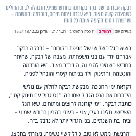
רבקה אברהם, שנדבקה בקורונה בחודש שמיני, הובהלה לבית החולים
כשמצבה קשה מאוד. היא עברה ניתוח חירום, הורדמה והונשמה –
ושרשרת ניסים הקיפה אותה כל העת
למעקב
בעילום שם
י"ז כסלו התשפ"ב
|
21.11.21
|
עודכן
18.12.22 15:24
בשיא הגל השלישי של מגיפת הקורונה – נדבקה רבקה
אברהם יחד עם בני משפחתה. מצבה של רבקה, שהיתה
בחודש השמיני להריונה, הידרדר מאוד. היא הורדמה
והונשמה, והתינוק יולד בניתוח קיסרי והובהל לפגיה.
לקראת ימי החנוכה, מבקשת רבקה לחלוק עם גולשי
הידברות את הנס הגדול שחוותה. "נס גדול עם תינוק קטן",
כותבת רבקה. "ימי קורונה לחוצים ומתוחים. שיא הגל
השלישי. חלינו בעלי, אני – בעודי בהריון בחודש שמיני –
וביתי בת השנתיים. בני הגדול יותר לא נדבק ב"ה.
"הרגשתי ממש לא טוב, כולל קשיי נשימה. נעזרתי בחמצן.