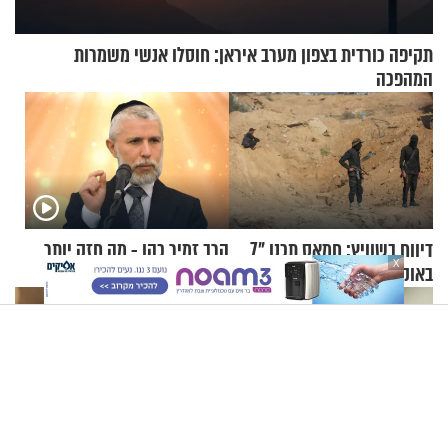
תקיפה כורדית בצפון מערב איראן: חוסלו אנשי משמרות
המהפכה
דיווח בשוויץ: חמאס תכנן "7
הרב זמיר כהן - מה חזק יותר
X
באוקטובר שני" באירופה
מכל הנאות העולם?