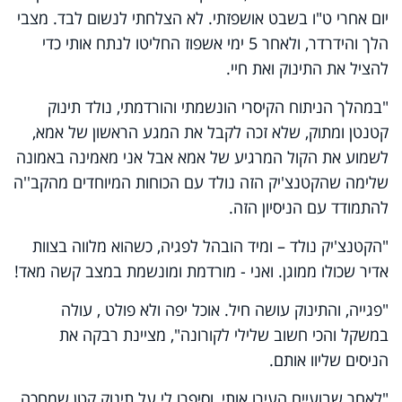
יום אחרי ט"ו בשבט אושפזתי. לא הצלחתי לנשום לבד. מצבי
הלך והידרדר, ולאחר 5 ימי אשפוז החליטו לנתח אותי כדי
להציל את התינוק ואת חיי.
"במהלך הניתוח הקיסרי הונשמתי והורדמתי, נולד תינוק
קטנטן ומתוק, שלא זכה לקבל את המגע הראשון של אמא,
לשמוע את הקול המרגיע של אמא אבל אני מאמינה באמונה
שלימה שהקטנצ'יק הזה נולד עם הכוחות המיוחדים מהקב''ה
להתמודד עם הניסיון הזה.
"הקטנצ'יק נולד – ומיד הובהל לפגיה, כשהוא מלווה בצוות
אדיר שכולו ממוגן. ואני - מורדמת ומונשמת במצב קשה מאד!
"פגייה, והתינוק עושה חיל. אוכל יפה ולא פולט , עולה
במשקל והכי חשוב שלילי לקורונה", מציינת רבקה את
הניסים שליוו אותם.
"לאחר שבועיים העירו אותי, וסיפרו לי על תינוק קטן שמחכה