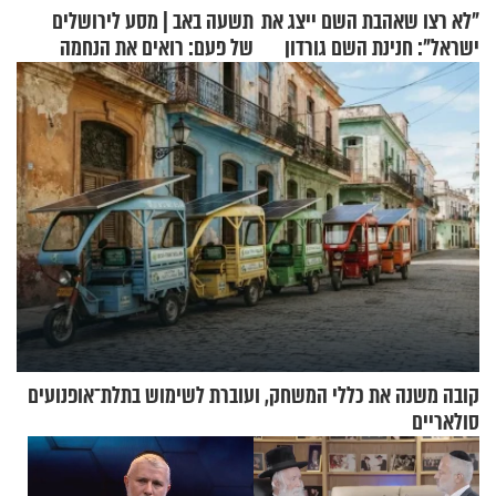
"לא רצו שאהבת השם ייצג את
תשעה באב | מסע לירושלים
ישראל": חנינת השם גורדון
של פעם: רואים את הנחמה
בריאיון מעורר השראה
קובה משנה את כללי המשחק, ועוברת לשימוש בתלת־אופנועים
סולאריים