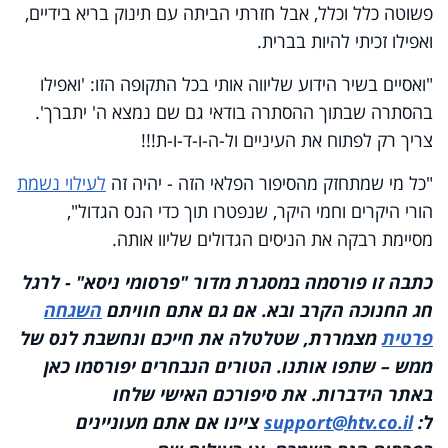
פשוטה כלל וכלל, אבל חזרתי הביתה עם תינוק בריא בידיים,
ואפילו זכיתי להיות בברית.
"ואסיים בשיר הידוע שליווה אותי בכל התקופה הזו: 'ואפילו
בהסתרה שבתוך ההסתרה בודאי גם שם נמצא ה' יתברך'.
צריך רק לפתוח את העיניים ול-ה-ו-ד-ו-ת!!!
"כל מי שמתחזק מהסיפור הפלאי הזה - יהיה זה
לעילוי נשמת
הורי היקרים וחמי היקר, שנפטרו תוך כדי הנס הגדול",
מסיימת רבקה את הניסים הגדולים שליוו אותה.
כתבה זו פורסמה במסגרת מדור "פרסומי ניסא" - לרגל
חג החנוכה הקרב ובא. אם גם אתם חוויתם
השגחה
פרטית
מצמררת, שטלטלה את חייכם ונחשבת לנס של
ממש – שתפו אותנו. הטורים הנבחרים יפורסמו כאן
באתר הידברות. את סיפורכם האישי שלחו
ל:
support@htv.co.il
ציינו אם אתם מעוניינים