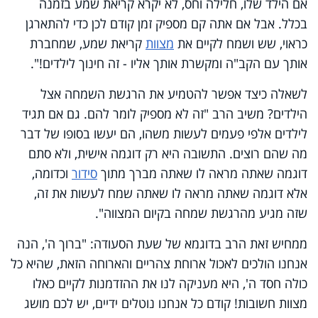
אם הילד שלו, חלילה וחס, לא יקרא קריאת שמע בזמנה
בכלל. אבל אם אתה קם מספיק זמן קודם לכן כדי להתארגן
כראוי, שש ושמח לקיים את
מצוות
קריאת שמע, שמחברת
אותך עם הקב"ה ומקשרת אותך אליו - זה חינוך לילדים!".
לשאלה כיצד אפשר להטמיע את הרגשת השמחה אצל
הילדים? משיב הרב "זה לא מספיק לומר להם. גם אם תגיד
לילדים אלפי פעמים לעשות משהו, הם יעשו בסופו של דבר
מה שהם רוצים. התשובה היא רק דוגמה אישית, ולא סתם
דוגמה שאתה מראה לו שאתה מברך מתוך
סידור
וכדומה,
אלא דוגמה שאתה מראה לו שאתה שמח לעשות את זה,
שזה מגיע מהרגשת שמחה בקיום המצווה".
ממחיש זאת הרב בדוגמא של שעת הסעודה: "ברוך ה', הנה
אנחנו הולכים לאכול ארוחת צהריים והארוחה הזאת, שהיא כל
כולה חסד ה', היא מעניקה לנו את ההזדמנות לקיים כאלו
מצוות חשובות! קודם כל אנחנו נוטלים ידיים, יש לכם מושג