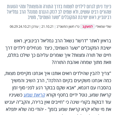
כיצד ניתן לגרום לילדים לשמוח בדרך התורה והמצוות? ומהי הטעות
שהורים רבים עושים, ולא שמים לב לנזק הנגרם ממנה? הרב גמליאל
רבינוביץ, ראש ישיבת המקובלים "שער השמים", משיב
למעקב
שולי שמואלי
ט"ו חשון התשפ"ב
|
21.10.21
|
עודכן
24.10.21 06:29
בראיון לאתר "דרשו" נשאל הרב גמליאל רבינוביץ, ראש
ישיבת המקובלים "שער השמים', כיצד מנחילים לילדים דרך
חיים של תורה ומצוות? איך שומרים עליהם כך שילכו בתלם,
וזאת מתוך שמחה ואהבת התורה?
"
צריך להבין שהילדים רואים אותנו איך אנחנו מקיימים מצוות,
כמה אנחנו משקיעים בקיום ההלכה", הרב השיב והמשיך
בהסברו עם דוגמא,
"
אבא שקם בבוקר רגע לפני סוף זמן
קריאת שמע, נוטל ידיים בחטף וקורא
קריאת שמע
כשעיניו
עוד דבוקות בקורי שינה כי "חייבים ואין ברירה, והקב"ה יעניש
את מי שלא יקרא קריאת שמע בזמן" - יהודי כזה שלא יתפלא