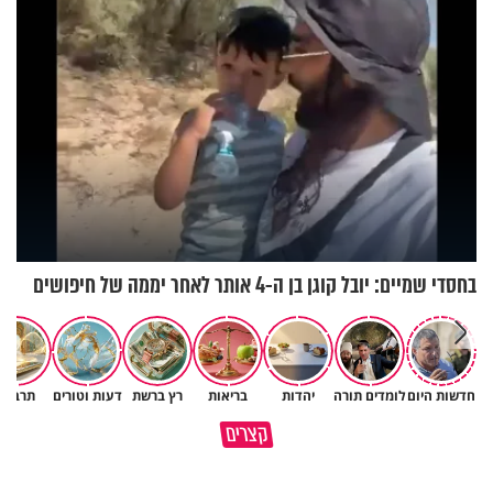
בחסדי שמיים: יובל קוגן בן ה-4 אותר לאחר יממה של חיפושים
חדשות היום
לומדים תורה
יהדות
בריאות
רץ ברשת
דעות וטורים
תרבות
גם ׳הרע׳ זה הרחמים של בורא
קצרים
מדוע האמונה נמשלה למלח?
עולם