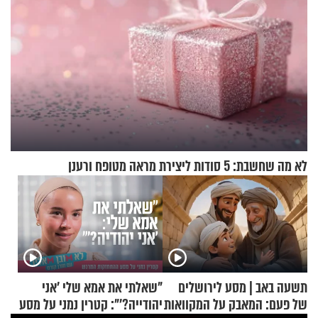
לא מה שחשבת: 5 סודות ליצירת מראה מטופח ורענן
תשעה באב | מסע לירושלים
"שאלתי את אמא שלי 'אני
של פעם: המאבק על המקוואות
יהודייה?'": קטרין נמני על מסע