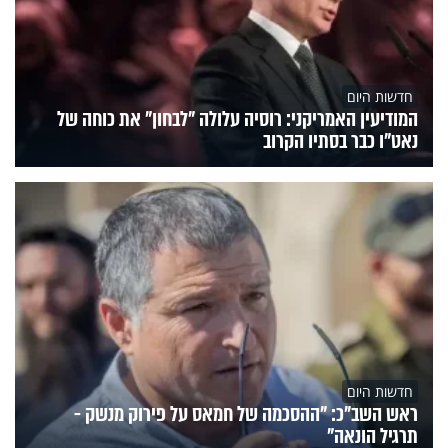
חדשות היום
המודיעין האמריקני: רוסיה עלולה "לבחון" את כוחה של
נאט"ו כבר בסתיו הקרוב
חדשות היום
ראש השב"כ: "ההסכמה של חמאס על פירוק מנשק -
תרגיל הונאה"