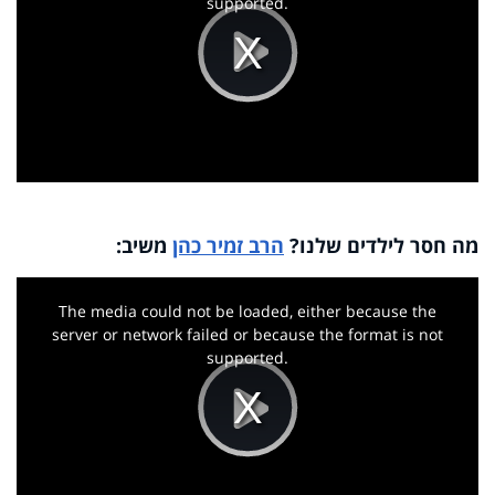
supported.
Play
Video
מה חסר לילדים שלנו?
הרב זמיר כהן
משיב:
This
is
a
The media could not be loaded, either because the
modal
window.
server or network failed or because the format is not
supported.
Play