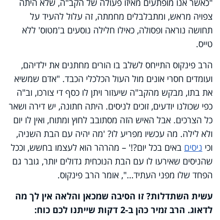
"כאשר אנו מופתעים מאיזו פעולה של הקב"ה, שלא היתה
צפויה מראש, ומתבלבלים מחמתה, זה עלול להעיד על
תחושה נוראה ופסולה, כאילו חלילה נוסעים ב'מטוס' ללא
טייס.
הרב פינקוס התייחס לשלב בו הורים מחתנים את ילדיהם,
ועומדים חסרי אונים מול העול הכלכלי הכבד. "אדם שמשיא
את בתו, מבקש מהקב"ה שיעזור ויתן לו כסף די צורכו, וב"ה
כפי שכולנו יודעים, זוכים לניסים. היתה חתונה, יש דירה ושאר
כל הצרכים. אבל האיש הזה מסתובב לחוץ ומתוח, ואין לו יום
ולא לילה. מה עכשיו מפריע לו? 'מה יהיה עם הבת השניה,
וכי
ניסים
באים בכל יום?!' – מהרהר הוא לעצמו בחשש, וככל
שהניסים שאירעו לו עם הבת הנוכחית גדולים יותר, גובר גם
הפחד שלו מפני העתיד…", אומר הרב פינקוס.
עשית השתדלות? זו הסיבה שמכאן והלאה אין לך מה
לדאוג. הרב זמיר כהן ב-2 דקות שייתנו לכם כוח: