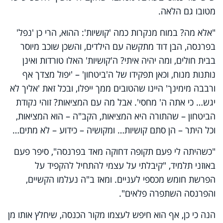
מטובו גם הלאה.
"אלא מה? במוח מנקרות כמה 'קושיות': ההוא, הרי כן 'נפל'
בפרנסה, הבן דוד מתקשה עם הילדים, והשכן שוכב מיוסר
בבית חולים, ומה יהיה איתי? ה'קושיות' האלו טורדות ואינן
נותנות מנוח, וכאן תפקידו של ה'ביטחון' – 'יפול מצדך אף
ורבבה מימינך' היינו שהטובים ממך ייפלו, ובכל זאת 'אליך לא
יגש… כי אתה ה' מחסי'. אבל מה עם המציאות? זוהי נקודת
הביטחון – שהתורה היא המציאות, הקב"ה – הוא המציאות,
וכל היתר – הן סתם קושיות… ומקושיה – כידוע – לא מתים…
"כשהיתה לי פעם תקופה דחוקה מאד בפרנסה", סיפר פעם
באוזני תלמיד, "קיבלתי על עצמי להתחיל להקפיד על
הפרשת חומש מכספי לעניים. ומאז ב"ה נעלמו הקשיים,
והפרנסה השתפרה פלאים".
הנה כי כן, אף הוא חיפש לעצמו מקור הכנסה, שיחלץ אותו מן