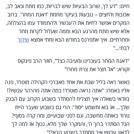
חיים: "דע לך, שרוב הבעיות שיש לבריות, כמו מתח וכאב לב,
אכזבות ולחצים – נובעות בעיקר מחמת 'דאגת המחר'. ברוב
המקרים אפשר לחיות את ה'עכשיו' ולהתמודד עמו בהצלחה,
אלא שיש מתח מהרגע הבא וממה שעלול לקרות מחר
ומחרתיים. איך אתפרנס בחודש הבא ומתי אמצא
שידוך
לבתי…"
"דאגת המחר בעוכרינו ומעיבה כצל", חוזר הרב פינקוס
וקורא: "אל תצר את צרת מחר!"
כאשר ראה בליל שבת את אחד מאברכי הקהילה מוטרד, פנה
אליו באמרו: "אתה נראה מוטרד! במה אתה מהרהר עכשיו?!
בוודאי בשאלה איך תצליח להסתדר בשבוע הקרוב עם הבנק
שלך… אז בוא ותשמע 'יסוד': הרי גם בשבוע שעבר היית
טרוד באותה מחשבה, וגם לפני שבועיים, ומה קרה בסוף?
הכל הסתדר ברוך ה', והמקרר שלך מלא, נכון? אז למה לך
לדאוג עכשיו איך תסתדר בשבוע הבא?!"