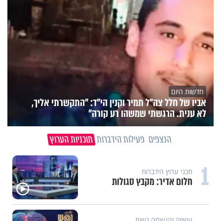
חדשות היום
אביו של חלל צה"ל תמיר וקנין הי"ד: "התקשרתי אליך,
לא ענית. הרגשתי שמשהו רע קורה"
הנצפים
פעילות הידברות
תוכניות הערוץ
1
תכני ערוץ הידברות
חלום אדיר: מקבץ סגולות
עשייה והעצמה נשית