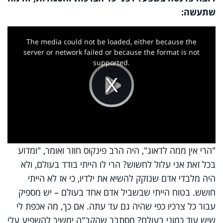
שתעשה:
This
is
a
The media could not be loaded, either because the
modal
window.
server or network failed or because the format is not
supported.
Play
Video
"הרי אין ממה לדאוג", היה הרב פינקוס חוזר ואומר, "ומדוע
בכל זאת אני עלול לחשוש? הרי לו הייתי בודד בעולם, ולא
היה מלבדי אדם שנזקק להשיא את ילדיו, כי אז לא הייתי
חושש. בטוח הייתי שבשביל אדם אחד בעולם – יש מספיק
עבור כל צרכיו כפי שהיה גם עד עתה. אם כך, מה אכפת לי
שיש עוד כמוני בעולם? מסתבר שהקב"ה ימשיך להשפיע עלי