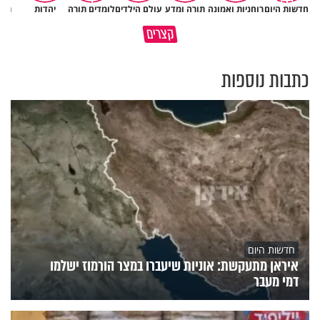
חדשות היום
רוחניות ואמונה
תורה ומדע
עולם הילדים
לומדים תורה
יהדות
תרב
האם אפשר להפוך קללה לברכה?
תהיו אהרון הכהן - תשכינו שלום
קצרים
מסר מפרשת השבוע
ותרדפו שלום
כתבות נוספות
חדשות היום
איראן מתעקשת: אוניות שיעברו במצר הורמוז ישלמו
דמי מעבר