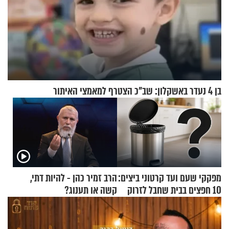
בן 4 נעדר באשקלון: שב"כ הצטרף למאמצי האיתור
מפקקי שעם ועד קרטוני ביצים:
הרב זמיר כהן - להיות דתי,
10 חפצים בבית שחבל לזרוק
קשה או תענוג?
לפח