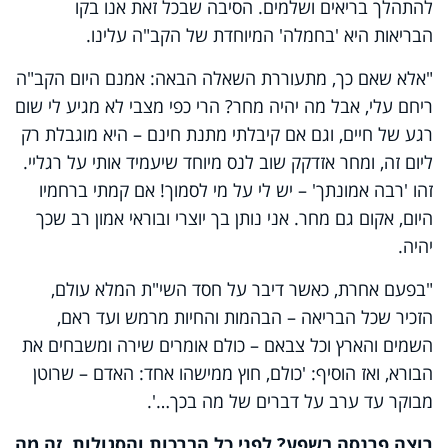
להתהלך בריאים ושלמים. הסיבה שבכל זאת אנו בקו
הבריאות היא 'בחמלה' המיוחדת של הקב"ה עלינו.
"אלא שאם כך, מתעוררת השאלה הבאה: אמנם היום הקב"ה
ריחם עלי, אבל מה יהיה מחר? הרי כפי מצבי לא מגיע לי שום
רגע של חיים, וגם אם קיבלתי מתנת חינם – היא מוגבלת רק
ליום זה, ומחר אזדקק שוב לנס מיוחד שיעמיד אותי על רגליי.
זהו 'רבה אמונתך' – יש לי על מי לסמוך! אם קמתי ברחמיו
היום, אקום גם מחר. אני נותן בך יוצרי ובוראי אמון רב שכך
יהיה.
"בפעם אחרת, כאשר דיבר על חסד השי"ת המלא עולם,
הזכיר שכל הבריאה – הבהמות והחיות מרמש ועד ראם,
השמים והארץ וכל צבאם – כולם אומרים שירה ומשבחים את
הבורא, ואז הוסיף: 'כולם, חוץ ממישהו אחד: האדם – שרוטן
מבוקר עד ערב על דברים של מה בכך…'.
רוצה פרנסה בשפע? לפני כל הברכות והסגולות, זה מה