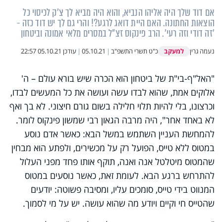
אם דוד שלך היה אליהו הנביא, והוא היה מביא לך צ'ק לכיסוי כל
הוצאות החתונה. האם היית דואג לרגע?! והרי גם לך יש דוד כזה -
'זה דודי וזה רעי'. הרב פינקוס זצ"ל במסרים מלאי אמונה וביטחון
למעקב
נעמה גרין
כ"ט תשרי התשפ"ב
|
05.10.21
|
עודכן
05.10.21 22:57
"האל"ף-בי"ת של ביטחון הוא הכרה שיש בורא עולם – ה'
אלוקים אמת, שהוא לבדו עשה ועושה את כל המעשים לבדו,
וכרצונו, בלי להיות תלוי חלילה בשום גורם חיצוני. לא בך ואף
לא באחד אחר", היה מרבה הגאון רבי שמשון פינקוס לומר.
להמחשת העניין השתמש במשל הבא: כאשר אדם נוסע
במטוס ללא טייס, הפועל רק על מכשירים, ולפתע הוא מבחין
שהמטוס מיטלטל אנה ואנה, תוקף אותו פחד מפני העלול
להתרחש ברגע הבא. לעומת זאת, כאשר נוסעים במטוס
המנווט בידי טייס, סומכים עליו, ומסיבה פשוטה: יודעים
שהטייס חי וקיים ויודע מה שהוא עושה. יש על מי לסמוך.