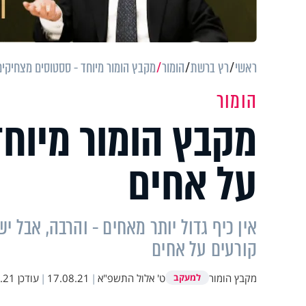
ראשי
רץ ברשת
הומור
מקבץ הומור מיוחד - ססטוסים מצחיקים
הומור
מקבץ הומור מיוחד
על אחים
אין כיף גדול יותר מאחים - והרבה, אבל 
קורעים על אחים
מקבץ הומור
ט' אלול התשפ"א
|
17.08.21
|
עודכן
14:42
למעקב