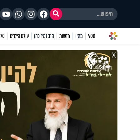
VOD
מגזין
חדשות
הרב זמיר כהן
עולם הילדים
70 שאלות
X