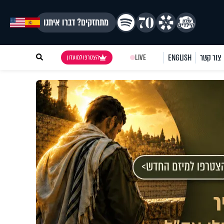
מתחזקים? דברו איתנו
צור קשר
ENGLISH
LIVE
הצטרפו למועדון