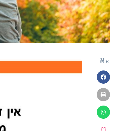
א
א
פייסבוק
הדפסה
ווטסאפ
מועדפים