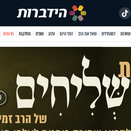
למתחילים
שאל את הרב
זמני היום
עלון
שופס
מחלקות
תרומות