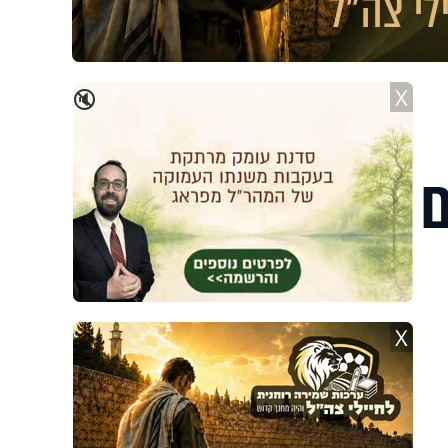
X
🔇
ם
X