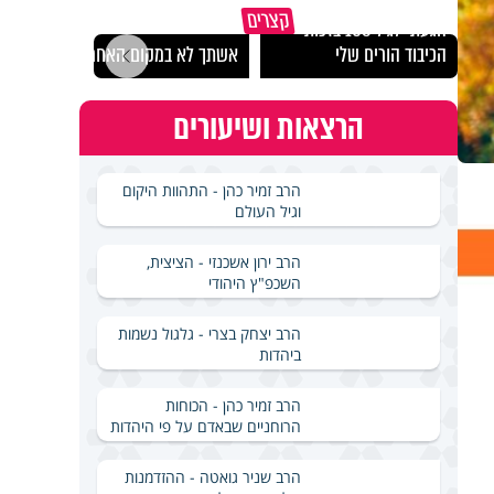
קצרים
הגעתי לגיל 108 בזכות
נבחר
הכיבוד הורים שלי
אשתך לא במקום האחרון
ישרא
הרצאות ושיעורים
הרב זמיר כהן - התהוות היקום
וגיל העולם
הרב ירון אשכנזי - הציצית,
השכפ"ץ היהודי
הרב יצחק בצרי - גלגול נשמות
ביהדות
הרב זמיר כהן - הכוחות
הרוחניים שבאדם על פי היהדות
הרב שניר גואטה - ההזדמנות