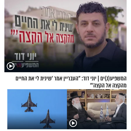
המשפיע(נ)ים | יוני דוד: "העבריין אמר 'שינית לי את החיים
מהקצה אל הקצה'"