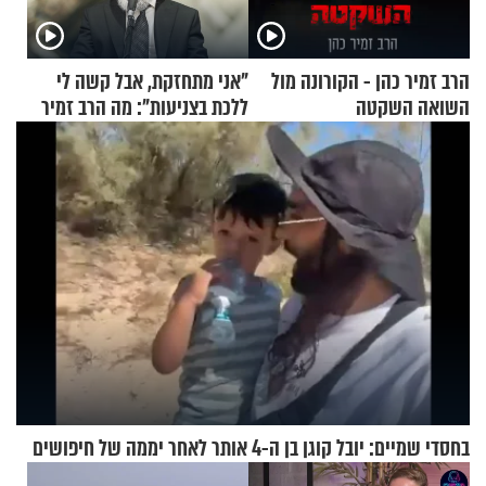
הרב זמיר כהן - הקורונה מול
"אני מתחזקת, אבל קשה לי
השואה השקטה
ללכת בצניעות": מה הרב זמיר
כהן המליץ לה לעשות?
בחסדי שמיים: יובל קוגן בן ה-4 אותר לאחר יממה של חיפושים