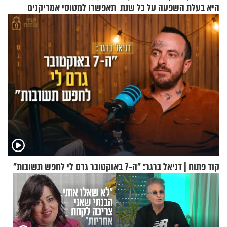
היא בעלת השפעה על כל שנת
תאפשרו למטוסי אמריקנים
תשפ"ז
להמריא מהשטח שלכם"
קוד פתוח | דניאל ברגר: "ה-7 באוקטובר גרם לי לחפש תשובות"