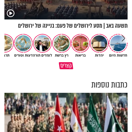
תשעה באב | מסע לירושלים של פעם: בניינה של ירושלים
חדשות היום
יהדות
בריאות
רץ ברשת
לומדים תורה
דעות וטורים
תרבות
סגולה בבוקר להסרת חששות
קצרים
מי כתב אותך?
ופחדים מהבן איש חי
כתבות נוספות