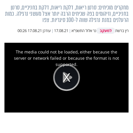
מחקרים מוכיחים: סרטן ריאות, דלקת ריאות, דלקת בחניכיים, סרטן
בחניכיים, וזיהומים בפה שכיחים הרבה יותר אצל מעשני נרגילה. כמות
הרעלנים במנת נרגילה שווה ל-100 סיגריות. צפו
למעקב
רץ ברשת
ט' אלול התשפ"א
|
17.08.21
|
עודכן
17.08.21 00:26
This
is
a
The media could not be loaded, either because the
modal
window.
server or network failed or because the format is not
supported.
Play
Video