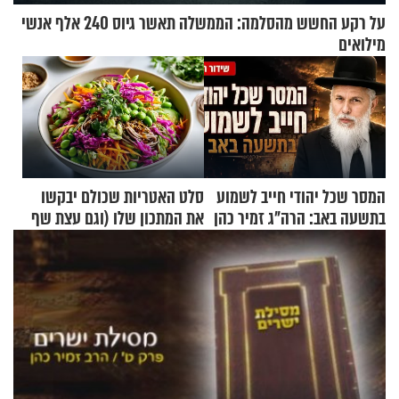
על רקע החשש מהסלמה: הממשלה תאשר גיוס 240 אלף אנשי
מילואים
המסר שכל יהודי חייב לשמוע
סלט האטריות שכולם יבקשו
בתשעה באב: הרה"ג זמיר כהן
את המתכון שלו (וגם עצת שף
בשיעור מיוחד
להגשת הרוטב)