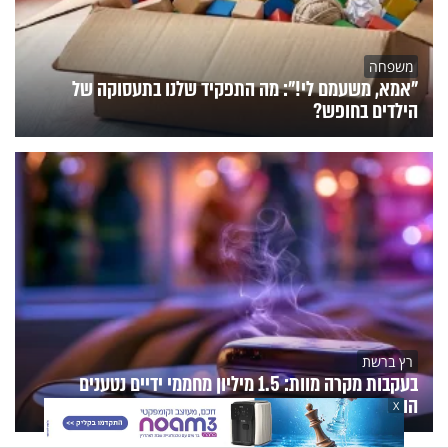
משפחה
"אמא, משעמם לי!": מה התפקיד שלנו בתעסוקה של
הילדים בחופש?
רץ ברשת
בעקבות מקרה מוות: 1.5 מיליון מחממי ידיים נטענים
הוחזרו מהשוק
X