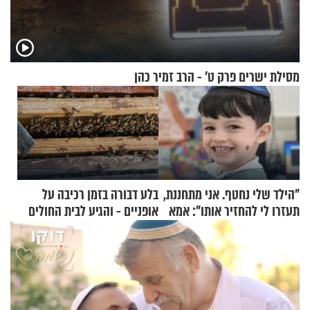
מסילת ישרים פרק ט’ - הרב זמיר כהן
"הילד שלי נחטף. אני מתחננת,
בלע דבורה בזמן רכיבה על
תעזרו לי להחזיר אותו": אמא
אופניים - והגיע לבית החולים
של יובל בן ה-4 בריאיון דומע
במצב מסכן חיים