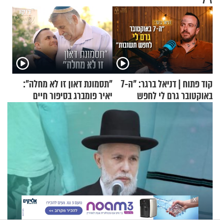
ז"ל
קוד פתוח | דניאל ברגר: "ה-7
"תסמונת דאון זו לא מחלה":
באוקטובר גרם לי לחפש
יאיר פומברג בסיפור חיים
תשובות"
מעורר השראה
X