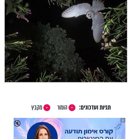
תגיות ועדכונים:
הומור
מקבץ
X
🔇