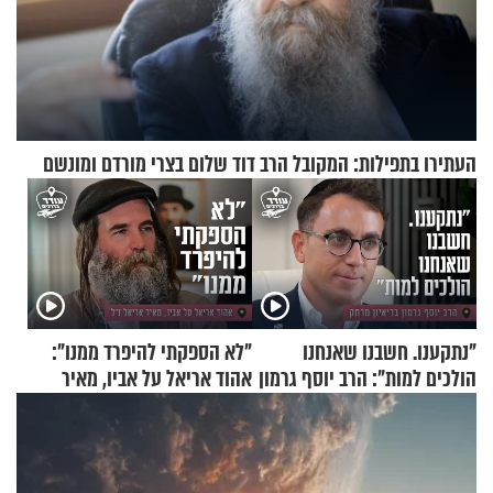
העתירו בתפילות: המקובל הרב דוד שלום בצרי מורדם ומונשם
"נתקענו. חשבנו שאנחנו
"לא הספקתי להיפרד ממנו":
הולכים למות": הרב יוסף גרמון
אהוד אריאל על אביו, מאיר
בריאיון מרתק
אריאל ז"ל