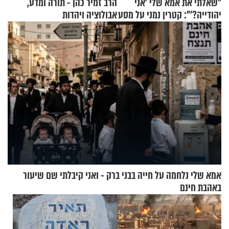
"שאלתי את אמא שלי 'אני
הרב זמיר כהן - תורה ומדע,
יהודייה?'": קטרין נמני על מסע
אבולוציה ויהדות
ההתחזקות המרגש
אמא שלי נלחמה על חייה בבני ברק - ואני קיבלתי שם שיעור
באהבת חינם