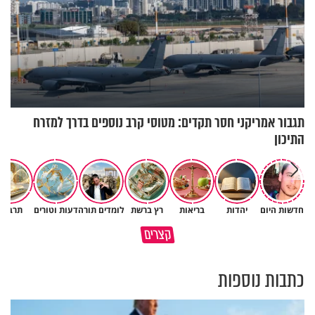
תגבור אמריקני חסר תקדים: מטוסי קרב נוספים בדרך למזרח
התיכון
חדשות היום
יהדות
בריאות
רץ ברשת
לומדים תורה
דעות וטורים
תרבות
פותחים פתח קטן - ומקבלים עול
קצרים
תשתמש באהבה של השם לטובתך
עצום
כתבות נוספות