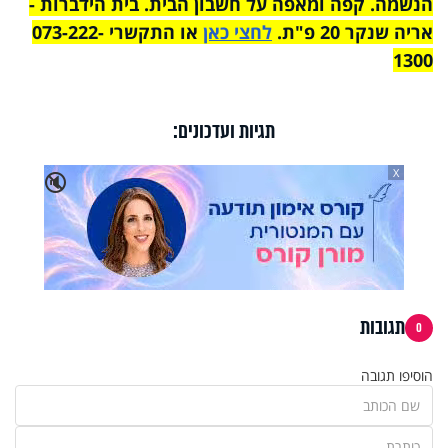
הנשמה
.
קפה ומאפה על חשבון הבית. בית הידברות -
אריה שנקר 20 פ"ת.
לחצי כאן
או התקשרי 073-222-
1300
תגיות ועדכונים:
X
🔇
תגובות
0
הוסיפו תגובה