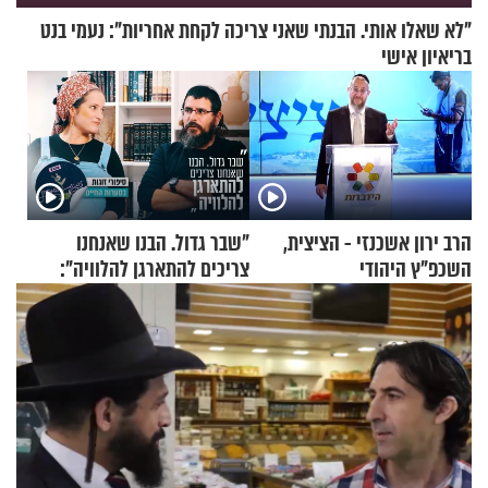
"לא שאלו אותי. הבנתי שאני צריכה לקחת אחריות": נעמי בנט
בריאיון אישי
הרב ירון אשכנזי - הציצית,
"שבר גדול. הבנו שאנחנו
השכפ"ץ היהודי
צריכים להתארגן להלוויה":
זוגיות במבחן, הפעם עם מרים
וגד דנינו