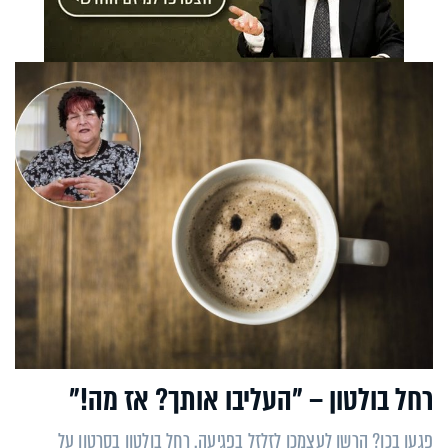
רחל בולטון – "העליבו אותך? אז מה!"
פגעו בכן? הרשו לעצמכן לזלזל בפגיעה. רחל בולטון בסרטון על