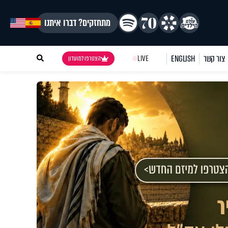
מתחזקים? דברו איתנו
צור קשר
ENGLISH
LIVE
הצטרפו למועדון