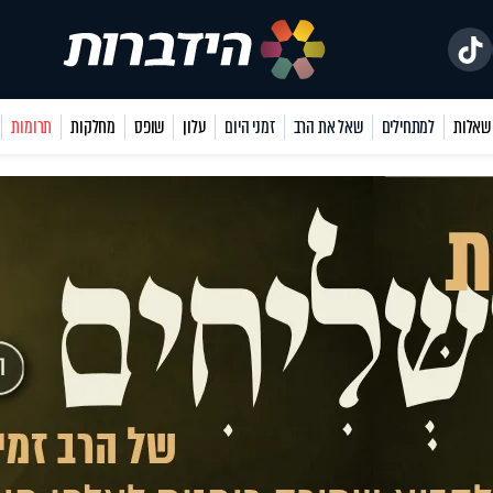
למתחילים
שאל את הרב
זמני היום
עלון
שופס
מחלקות
תרומות