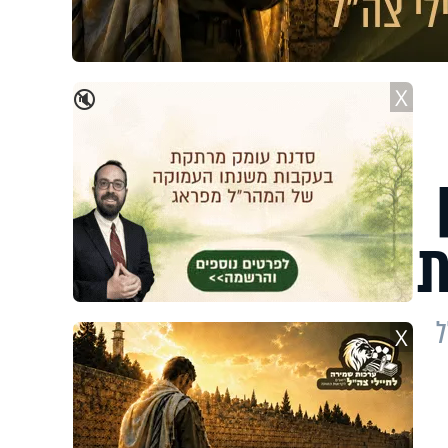
X
🔇
ת
ל
X