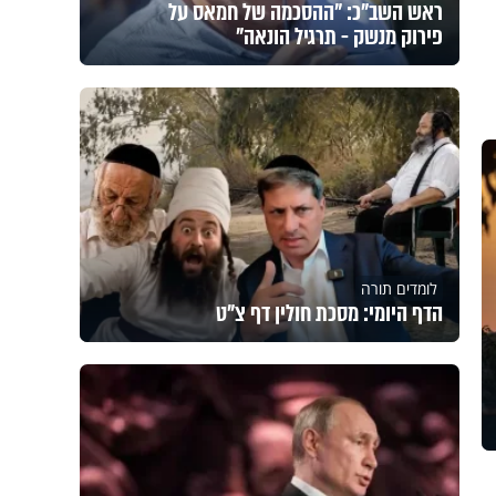
ראש השב"כ: "ההסכמה של חמאס על
פירוק מנשק - תרגיל הונאה"
לומדים תורה
הדף היומי: מסכת חולין דף צ"ט