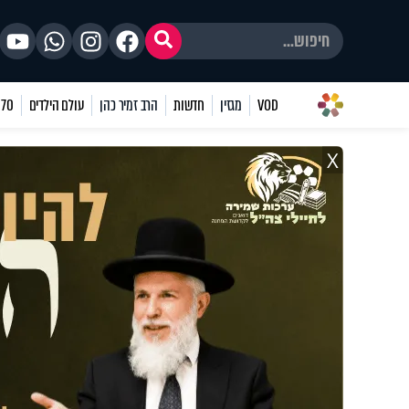
VOD
מגזין
חדשות
הרב זמיר כהן
עולם הילדים
70 שאלות
X