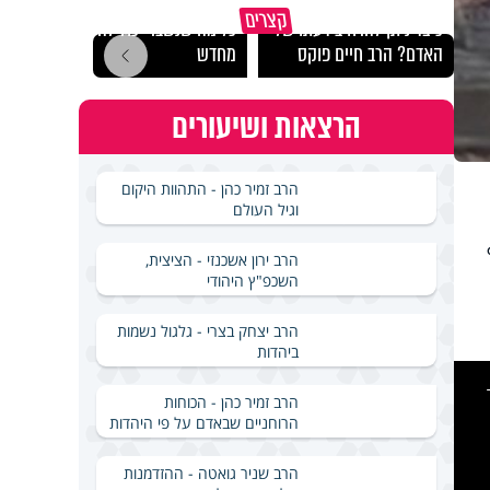
קצרים
כיצד ניתן להרחיב דעתו של
כל מה שנשבר יכול להיבנות
האם מ
האדם? הרב חיים פוקס
מחדש
בשבת
הרצאות ושיעורים
הרב זמיר כהן - התהוות היקום
וגיל העולם
הרב ירון אשכנזי - הציצית,
השכפ"ץ היהודי
הרב יצחק בצרי - גלגול נשמות
ביהדות
This
is
a
הרב זמיר כהן - הכוחות
modal
windo
הרוחניים שבאדם על פי היהדות
הרב שניר גואטה - ההזדמנות