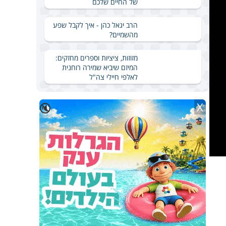
של החיים שלכם
הרב יגאל כהן - איך לקבל שפע
מהשמיים?
מזוזות, ציציות וספרים מחזקים:
המיזם שיביא שמירה רוחנית
לאלפי חיילי צה"ל
X
🔇