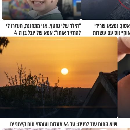
האסון: נמצאו שרידי
"הילד שלי נחטף. אני מתחננת, תעזרו לי
וקיינוס עם עשרות
להחזיר אותו": אמא של יובל בן ה-4
בריאיון דומע
שיא החום עוד לפנינו: עד 44 מעלות ועומסי חום קיצוניים