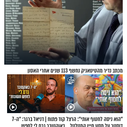
מכתב נדיר מהטיטאניק נחשף 113 שנים אחרי האסון
"הוא ניסה לחטוף אותי": הרצל
קוד פתוח | דניאל ברגר: "ה-7
דוסטר על מסע חייו המטלטל
באוקטובר גרם לי לחפש