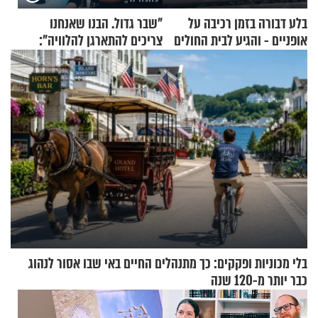
בלע דבורה בזמן רכיבה על
"שבר גדול. הבנו שאנחנו
אופניים - והגיע לבית החולים
צריכים להתארגן להלוויה":
במצב מסכן חיים
זוגיות במבחן, הפעם עם מרים
וגד דנינו
בלי מכוניות ופקקים: כך מתנהלים החיים באי שבו אסור לנהוג
כבר יותר מ-120 שנה