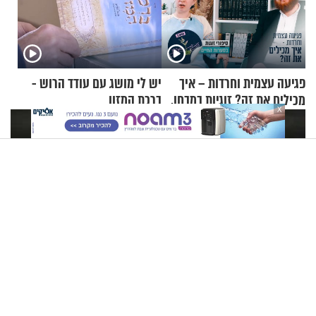
פגיעה עצמית וחרדות – איך
יש לי מושג עם עודד הרוש -
מכילים את זה? זוגיות במבחן,
ברכת המזון
X
הפעם עם יהודית ואלתר כהן