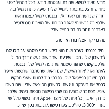
מודע מאוד לנושא שמירת ואבטחת מידע. הכל התחיל לפני
כחודש וחצי. בתיבת הג'ימייל שלי הופיעה כותרת מייל ובה
'תודה שנרשמתם לאתר X'. נכנסתי למייל עצמו וראיתי
שלכאורה נרשמתי לאתר מכירות של מוצרים טכנולוגיים
בארה"ב תחת כתובת המייל שלי".
פה נדלקה אצלו נורה אדומה.
"מיד נכנסתי לאתר ושם הוא ביקש ממני סיסמא עבור כניסה
ל'חשבון שלי'. מכיוון שידעתי שהרישום נעשה דרך המייל
שלי, ביקשתי שחזור סיסמא שהגיעה למייל שלי, נכנסתי
לאתר ואז ל"אזור האישי", שם ראיתי שמסתבר שרכשתי אייפד
דרך חשבון הפייפאל שלי. כתבתי מיד לחנות שאני מבקש
לבטל את העסקה וניגשתי לחשבון הפייפאל שלי - שם חשכו
עיניי. מסתבר שבוצעו גם שתי רכישות נוספות בימים שלפני
כן דרך אי ביי, כל אחת של מוצר Appel אחר בשווי כולל של
כעוד 3,000$. סה"כ בוצעו רכישות/גניבות בסך של כ