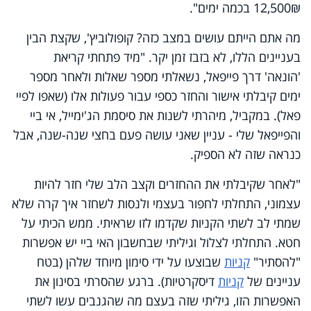
12,500₪ בכמה ימים".
מה אתם הייתם עושים במצב כזה? קופולוביץ', שקצת הבין
בעניינים הללו, לא בזבז זמן יקר. "מיד פתחתי קריאת
'הונאה' דרך פייפאל, נשאלתי מספר שאלות ולאחר מספר
ימים קיבלתי אישור והחזר כספי עבור פעולות אלו (שאפו לפיי
פאל). במקביל, מיהרתי לשנות את סיסמת הג'ימייל, אי ביי
והפייפאל שלי - עניין שאני עושה פעם בחצי שנה-שנה, אבל
כנראה שזה לא הספיק.
"לאחר שקיבלתי את ההחזרים וקצב הלב שלי חזר להיות
עצמוני, התחלתי לחפור בעצמי ולנסות לשחזר איך קרה שלא
שמתי לב לשתי הקניות שקדמו לזו שראיתי. ממש הכיתי על
חטא. התחלתי לצלול וגיליתי שבחשבון האי ביי יש אפשרות
"להסתיר"
קניות
שבוצעו על ידי סימון מיוחד שלהן (בטח
עניינים של
קניות
דיסקרטיות). ברגע שהסרתי בסינון את
האפשרות הזו, גיליתי שזה בעצם מה שהגנבים עשו לשתי