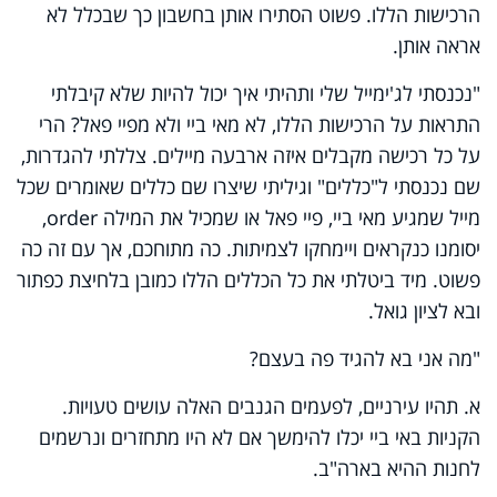
הרכישות הללו. פשוט הסתירו אותן בחשבון כך שבכלל לא
אראה אותן.
"נכנסתי לג'ימייל שלי ותהיתי איך יכול להיות שלא קיבלתי
התראות על הרכישות הללו, לא מאי ביי ולא מפיי פאל? הרי
על כל רכישה מקבלים איזה ארבעה מיילים. צללתי להגדרות,
שם נכנסתי ל"כללים" וגיליתי שיצרו שם כללים שאומרים שכל
מייל שמגיע מאי ביי, פיי פאל או שמכיל את המילה order,
יסומנו כנקראים ויימחקו לצמיתות. כה מתוחכם, אך עם זה כה
פשוט. מיד ביטלתי את כל הכללים הללו כמובן בלחיצת כפתור
ובא לציון גואל.
"מה אני בא להגיד פה בעצם?
א. תהיו עירניים, לפעמים הגנבים האלה עושים טעויות.
הקניות באי ביי יכלו להימשך אם לא היו מתחזרים ונרשמים
לחנות ההיא בארה"ב.