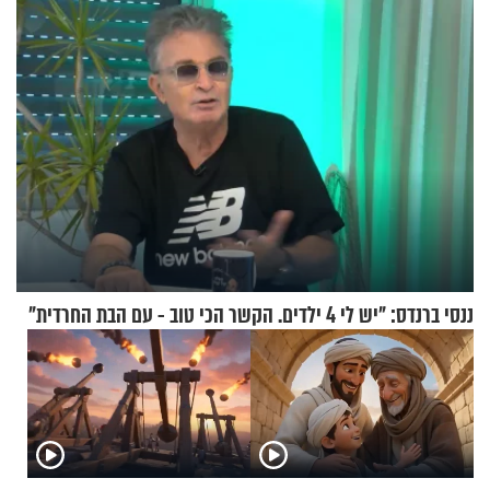
ננסי ברנדס: "יש לי 4 ילדים. הקשר הכי טוב - עם הבת החרדית"