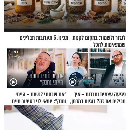
לגזור ולשמור: במקום לקנות - תכינו. 5 תערובות תבלינים
שמתאימות להכל
פגיעה עצמית וחרדות – איך
"אם שכחתי לנשום – הייתי
מכילים את זה? זוגיות במבחן,
נחנק": יוחאי לוי בסיפור חיים
הפעם עם יהודית ואלתר כהן
מעורר השראה