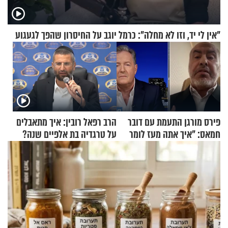
"אין לי יד, וזו לא מחלה": כרמל יוגב על החיסרון שהפך לגעגוע
פירס מורגן התעמת עם דובר
הרב רפאל רובין: איך מתאבלים
חמאס: "איך אתה מעז לומר
על טרגדיה בת אלפיים שנה?
שלא ביצעתם פשעי מלחמה?!"