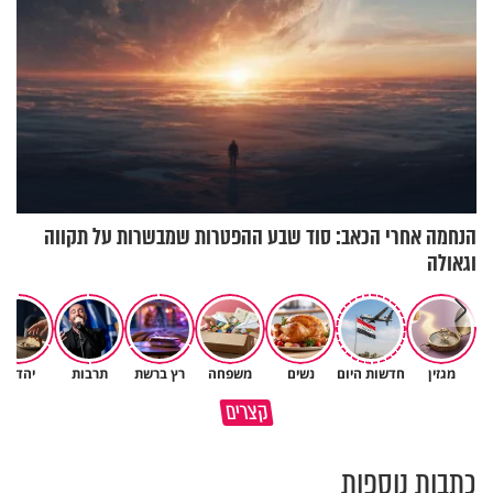
הנחמה אחרי הכאב: סוד שבע ההפטרות שמבשרות על תקווה
וגאולה
מגזין
חדשות היום
נשים
משפחה
רץ ברשת
תרבות
יהדות
מזמור כ׳ בתהילים - סגולה
במבט לאחור - האם התקופה
קצרים
להצלחה בתיאוריה
הקשה הייתה שווה?
כתבות נוספות