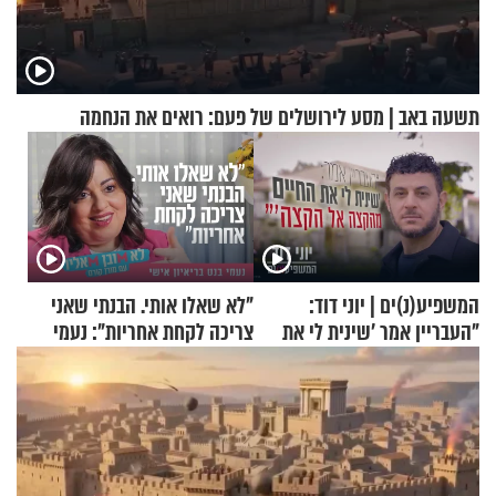
תשעה באב | מסע לירושלים של פעם: רואים את הנחמה
המשפיע(נ)ים | יוני דוד:
"לא שאלו אותי. הבנתי שאני
"העבריין אמר 'שינית לי את
צריכה לקחת אחריות": נעמי
החיים מהקצה אל הקצה'"
בנט בריאיון אישי