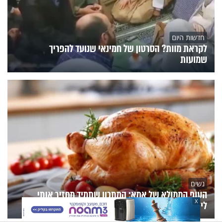
חדשות היום
לקראת מוות? הסרטון של חמינאי שנועד להפריך
שמועות
נשים
העוף הממולא של אמא: המתכון שתמיד מחזיר אותי
X
לילדות