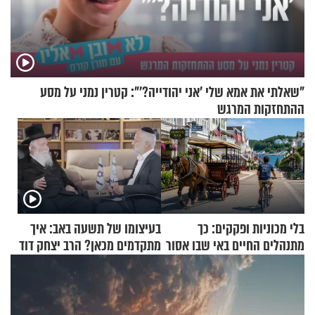
"שאלתי את אמא שלי 'אני יהודייה?'": קטרין נמני על מסע
ההתחזקות המרגש
בלי מכוניות ופקקים: כך
בעיצומו של תשעה באב: איך
מתנהלים החיים באי שבו אסור
מתקדמים מכאן? הרב יצחק דוד
לנהוג כבר יותר מ-120 שנה
גרוסמן בשיחה מיוחדת