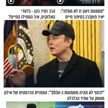
"תסמונת דאון זו לא מחלה":
הרב זמיר כהן - בלעדי
יאיר פומברג בסיפור חיים
האלוקים, איך התחילו החיים?
מעורר השראה
"לכסף לא תהיה משמעות ב-2036": התחזית הדרמטית של אילון
מאסק על עתיד הכלכלה