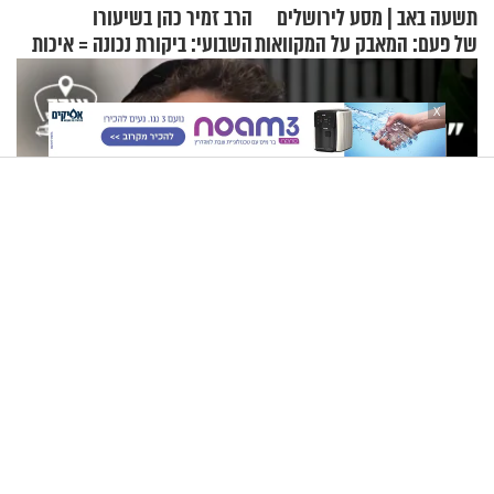
תשעה באב | מסע לירושלים
הרב זמיר כהן בשיעורו
של פעם: המאבק על המקוואות
השבועי: ביקורת נכונה = איכות
חיים
X
"נתקענו. חשבנו שאנחנו הולכים למות": הרב יוסף גרמון בריאיון
מרתק