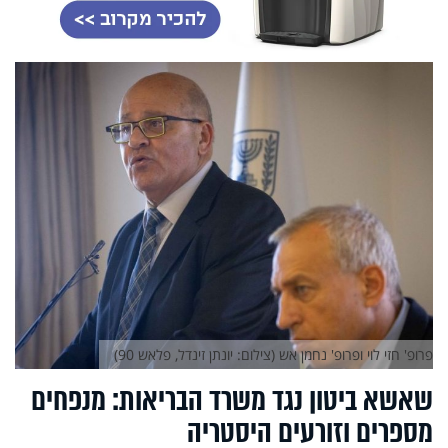
פרופ' חזי לוי ופרופ' נחמן אש (צילום: יונתן זינדל, פלאש 90)
שאשא ביטון נגד משרד הבריאות: מנפחים
מספרים וזורעים היסטריה