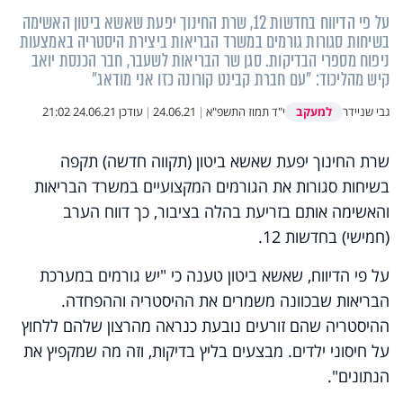
על פי הדיווח בחדשות 12, שרת החינוך יפעת שאשא ביטון האשימה
בשיחות סגורות גורמים במשרד הבריאות ביצירת היסטריה באמצעות
ניפוח מספרי הבדיקות. סגן שר הבריאות לשעבר, חבר הכנסת יואב
קיש מהליכוד: "עם חברת קבינט קורונה כזו אני מודאג"
למעקב
גבי שניידר
י"ד תמוז התשפ"א
|
24.06.21
|
עודכן
24.06.21 21:02
שרת החינוך יפעת שאשא ביטון (תקווה חדשה) תקפה
בשיחות סגורות את הגורמים המקצועיים במשרד הבריאות
והאשימה אותם בזריעת בהלה בציבור, כך דווח הערב
(חמישי) בחדשות 12.
על פי הדיווח, שאשא ביטון טענה כי "יש גורמים במערכת
הבריאות שבכוונה משמרים את ההיסטריה וההפחדה.
ההיסטריה שהם זורעים נובעת כנראה מהרצון שלהם ללחוץ
על חיסוני ילדים. מבצעים בליץ בדיקות, וזה מה שמקפיץ את
הנתונים".