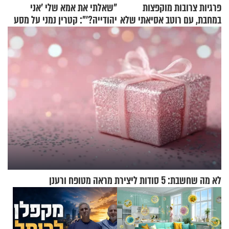
פרגיות צרובות מוקפצות
"שאלתי את אמא שלי 'אני
במחבת, עם רוטב אסיאתי שלא
יהודייה?'": קטרין נמני על מסע
יישכח במהרה
ההתחזקות המרגש
לא מה שחשבת: 5 סודות ליצירת מראה מטופח ורענן