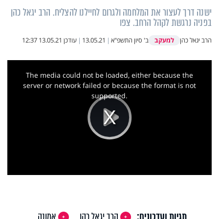
ישנה דרך לעצור את המלחמה ולגרום לחיילנו להצליח. הרב יגאל כהן
בפניה נרגשת לקהל הרחב. צפו
למעקב
הרב יגאל כהן
ב' סיון התשפ"א
|
13.05.21
|
עודכן
13.05.21 12:37
This
is
a
The media could not be loaded, either because the
modal
window.
server or network failed or because the format is not
supported.
Play
Video
תגיות ועדכונים:
הרב יגאל כהן
אמונה