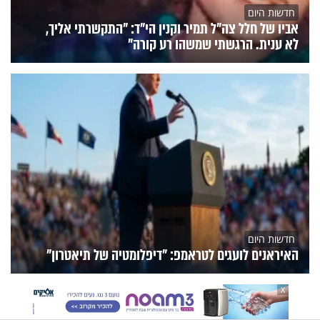
חדשות היום
אביו של חלל צה"ל תמיר וקנין הי"ד: "התקשרתי אליך,
לא ענית. הרגשתי שמשהו רע קורה"
חדשות היום
האיראנים לועגים לטראמפ: "דיפלומטיה של תיאטרון"
הנצפים
פעילות הידברות
תוכניות הערוץ
X