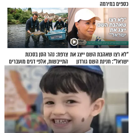
כספים במירמה
"לא רצו שאהבת השם ייצג את
צרפת: נהר הסן בסכנת
ישראל": חנינת השם גורדון
התייבשות, אלפי דגים מועברים
בריאיון מעורר השראה
במבצעי חילוץ