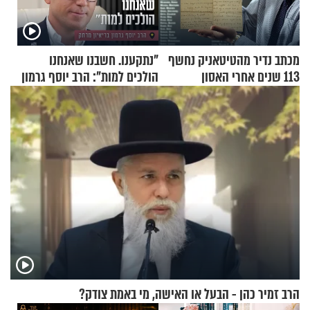
מכתב נדיר מהטיטאניק נחשף
"נתקענו. חשבנו שאנחנו
113 שנים אחרי האסון
הולכים למות": הרב יוסף גרמון
בריאיון מרתק
הרב זמיר כהן - הבעל או האישה, מי באמת צודק?