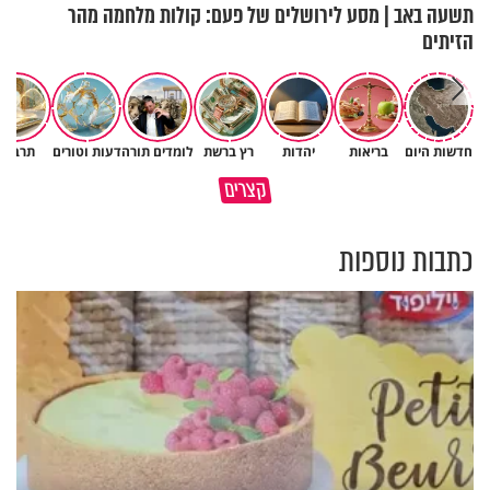
תשעה באב | מסע לירושלים של פעם: קולות מלחמה מהר
הזיתים
חדשות היום
בריאות
יהדות
רץ ברשת
לומדים תורה
דעות וטורים
תרבות
פותחים פתח קטן - ומקבלים עול
קצרים
תשתמש באהבה של השם לטובתך
עצום
כתבות נוספות