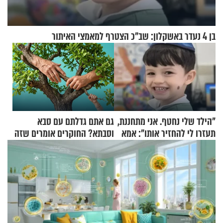
בן 4 נעדר באשקלון: שב"כ הצטרף למאמצי האיתור
"הילד שלי נחטף. אני מתחננת,
גם אתם גדלתם עם סבא
תעזרו לי להחזיר אותו": אמא
וסבתא? החוקרים אומרים שזה
של יובל בן ה-4 בריאיון דומע
מתכון מנצח