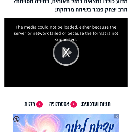
מדוע כולנו נמצאים במזל תאומים, במידה מסוימת?
הרב יצחק פנגר בשיחה מרתקת:
This
is
a
The media could not be loaded, either because the
modal
window.
server or network failed or because the format is not
supported.
Play
Video
תגיות ועדכונים:
אסטרולוגיה
מזלות
X
🔇