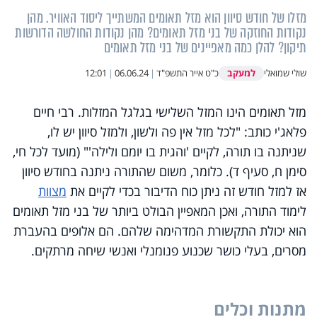
מזלו של חודש סיוון הוא מזל תאומים המשתייך ליסוד האוויר. מהן
נקודות החוזקה של בני מזל תאומים? מהן נקודות החולשה הדורשות
תיקון? להלן כמה מאפיינים של בני מזל תאומים
למעקב
שולי שמואלי
כ"ט אייר התשפ"ד
|
06.06.24
|
12:01
מזל תאומים הינו המזל השלישי בגלגל המזלות. רבי חיים
פלאג'י כותב: "לכל מזל אין פה ולשון, ולמזל סיוון יש לו,
שניתנה בו תורה, לקיים 'והגית בו יומם ולילה'" (מועד לכל חי,
סימן ח, סעיף ד). כלומר, משום שהתורה ניתנה בחודש סיוון
אז למזל חודש זה ניתן כוח הדיבור בכדי לקיים את
מצוות
לימוד התורה, ואכן המאפיין הבולט ביותר של בני מזל תאומים
הוא יכולת התקשורת המדהימה שלהם. הם אלופים בהעברת
מסרים, בעלי כושר שכנוע פנומנלי ואנשי שיחה מרתקים.
מתנות וכלים