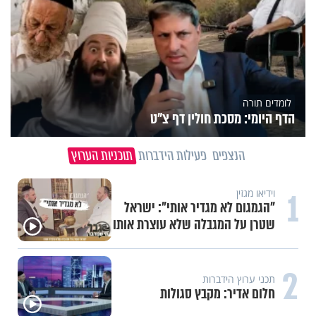
לומדים תורה
הדף היומי: מסכת חולין דף צ"ט
הנצפים
פעילות הידברות
תוכניות הערוץ
1
וידיאו מגזין
"הגמגום לא מגדיר אותי": ישראל
שטרן על המגבלה שלא עוצרת אותו
2
תכני ערוץ הידברות
חלום אדיר: מקבץ סגולות