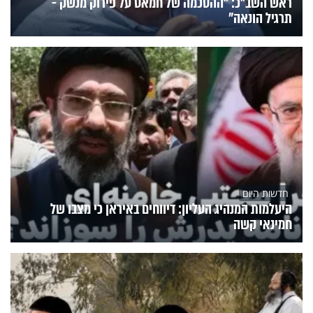
ראש השב"כ: "ההסכמה של חמאס על פירוק מנשק -
תרגיל הונאה"
חדשות היום
היעלמות המנהיג העליון: דיווחים באיראן כי מצבו של
חמינאי קשה