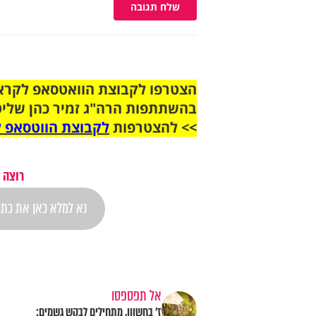
שלח תגובה
בהשתתפות הרה"ג זמיר כהן שליט
>> להצטרפות
לקבוצת הווטסאפ ל
רוצה 
אל תפספסו
ז' בחשוון, מתחילים לבקש גשמים: