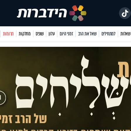
למתחילים
שאל את הרב
זמני היום
עלון
שופס
מחלקות
תרומות