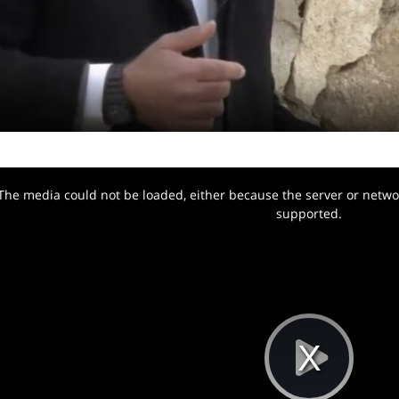
The media could not be loaded, either because the server or networ
w.
supported.