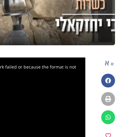
א
א
k failed or because the format is not
פייסבוק
הדפסה
ווטסאפ
מועדפים