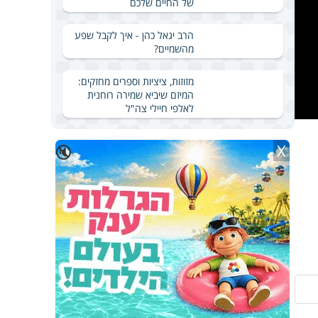
של החיים שלכם
הרב יגאל כהן - איך לקבל שפע
מהשמיים?
מזוזות, ציציות וספרים מחזקים:
המיזם שיביא שמירה רוחנית
לאלפי חיילי צה"ל
X
🔇