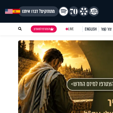
מתחזקים? דברו איתנו
צור קשר
ENGLISH
LIVE
הצטרפו למועדון