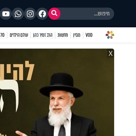
VOD
מגזין
חדשות
הרב זמיר כהן
עולם הילדים
70 שאלות
X