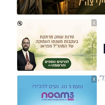
X
🔇
",
X