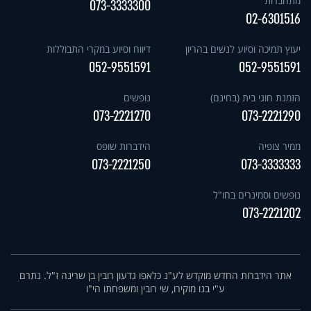
מתחברות
073-3333300
02-6301516
יעוץ תמיכה וסיוע לנשים בהריון
דיווח וסיוע במקרי התבוללות
052-9551591
052-9551591
הזמנת חוגי בית (בחינם)
נופשים
073-2221270
073-2221290
ממיר צופיה
הידברות שופס
073-2221250
073-3333333
נופשים וסמינרים בחו"ל
073-2221202
אתר הידברות החדש מוקדש לע"נ כלאפו גדעון רובין בן שרינה ז"ל. נתרם
ע"י בנו מוקירו, שי רובין ומשפחתו הי"ו