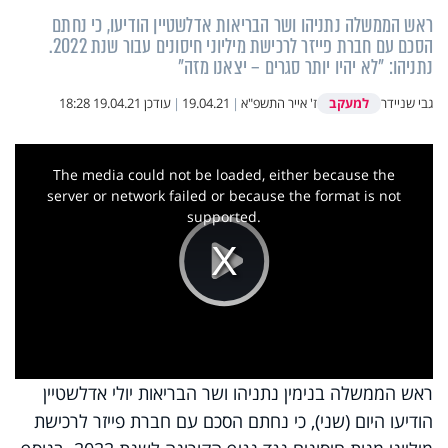
ראש הממשלה נתניהו ושר הבריאות אדלשטיין הודיעו, כי נחתם
הסכם עם חברת פייזר לרכישת מיליוני חיסונים עבור שנת 2022.
נתניהו: "לא יהיו יותר סגרים – יצאנו מזה"
למעקב
גבי שניידר
ז' אייר התשפ"א
|
19.04.21
|
עודכן
19.04.21 18:28
This
is
a
The media could not be loaded, either because the
modal
window.
server or network failed or because the format is not
supported.
Play
Video
ראש הממשלה בנימין נתניהו ושר הבריאות יולי אדלשטיין
הודיעו היום (שני), כי נחתם הסכם עם חברת פייזר לרכישת