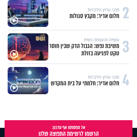
2
תכני ערוץ הידברות
חלום אדיר: מקבץ סגולות
3
עשייה והעצמה נשית
משיבת נפש: הגבול הדק שבין חוסר
טקט לפגיעה בזולת
4
תכני ערוץ הידברות
חלום אדיר: חלמתי על בית המקדש
אל תפספסו אף עדכון:
הרשמו לרשימת התפוצה שלנו