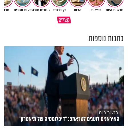
חדשות היום
בריאות
יהדות
רץ ברשת
לומדים תורה
דעות וטורים
תרבות
פותחים פתח קטן - ומקבלים עול
קצרים
תשתמש באהבה של השם לטובתך
עצום
כתבות נוספות
חדשות היום
האיראנים לועגים לטראמפ: "דיפלומטיה של תיאטרון"