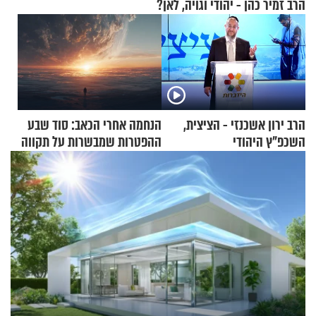
הרב זמיר כהן - יהודי וגויה, לאן?
הרב ירון אשכנזי - הציצית,
הנחמה אחרי הכאב: סוד שבע
השכפ"ץ היהודי
ההפטרות שמבשרות על תקווה
וגאולה