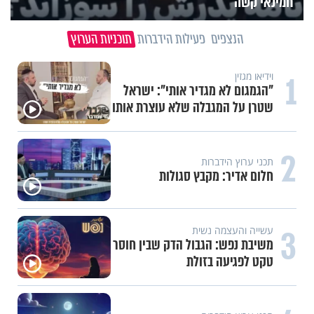
חמינאי קשה
הנצפים
פעילות הידברות
תוכניות הערוץ
1
וידיאו מגזין
"הגמגום לא מגדיר אותי": ישראל
שטרן על המגבלה שלא עוצרת אותו
2
תכני ערוץ הידברות
חלום אדיר: מקבץ סגולות
3
עשייה והעצמה נשית
משיבת נפש: הגבול הדק שבין חוסר
טקט לפגיעה בזולת