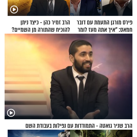
פירס מורגן התעמת עם דובר
הרב זמיר כהן - כיצד ניתן
חמאס: "איך אתה מעז לומר
להוכיח שהתורה מן השמיים?
שלא ביצעתם פשעי מלחמה?!"
הרב שניר גואטה - התמודדות עם נפילות בעבודת השם