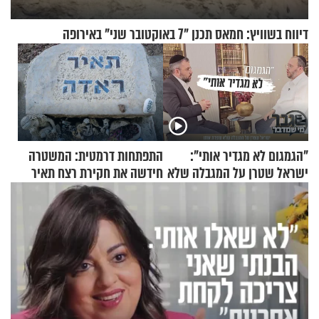
דיווח בשוויץ: חמאס תכנן "7 באוקטובר שני" באירופה
"הגמגום לא מגדיר אותי":
התפתחות דרמטית: המשטרה
ישראל שטרן על המגבלה שלא
חידשה את חקירת רצח תאיר
עוצרת אותו
ראדה