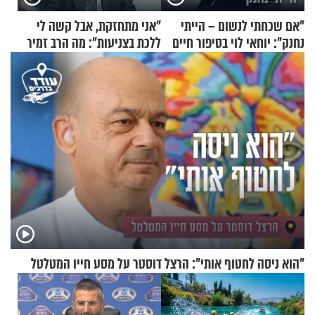
"אם שכחתי לנשום – הייתי
"אני מתחזקת, אבל קשה לי
נחנק": יוחאי לוי בסיפור חיים
ללכת בצניעות": מה הרב זמיר
מעורר השראה
כהן המליץ לה לעשות?
"הוא ניסה לחטוף אותי": הרצל דוסטר על מסע חייו המטלטל