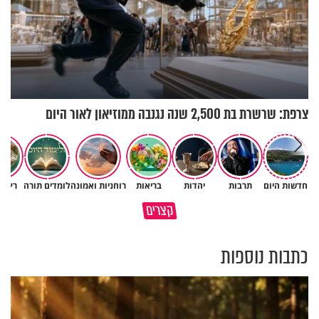
צרפת: שרשרת בת 2,500 שנה נגנבה ממוזיאון לאור היום
״ זו הייתה ההחלטה הכי קשה
חדשות היום
תרבות
יהדות
בריאות
רוחניות ואמונה
לומדים תורה
רץ ב
איך יתכן שעם ישראל הצליח
שלקחתי בחיים": לורה כהן בריאיו
קצרים
לשרוד במדבר ארבעים שנים?
אישי מרגש
כתבות נוספות