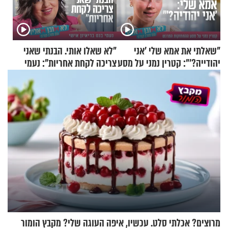
"שאלתי את אמא שלי 'אני
"לא שאלו אותי. הבנתי שאני
יהודייה?'": קטרין נמני על מסע
צריכה לקחת אחריות": נעמי
ההתחזקות המרגש
בנט בריאיון אישי
מרוצים? אכלתי סלט. עכשיו, איפה העוגה שלי? מקבץ הומור