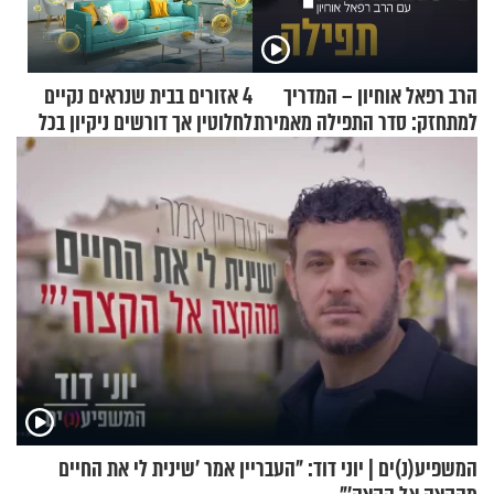
הרב רפאל אוחיון – המדריך
4 אזורים בבית שנראים נקיים
למתחזק: סדר התפילה מאמירת
לחלוטין אך דורשים ניקיון בכל
הקורבנות ועד קריאת שמע
סוף שבוע
המשפיע(נ)ים | יוני דוד: "העבריין אמר 'שינית לי את החיים