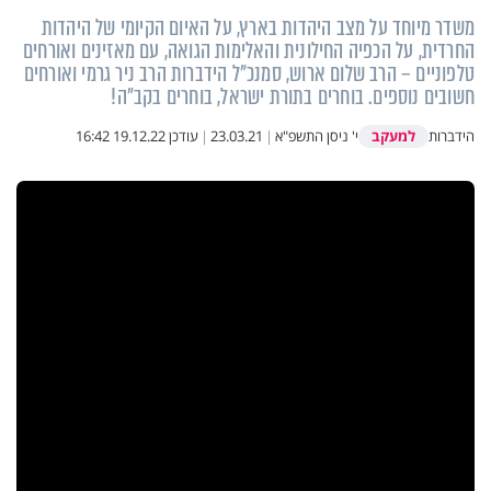
משדר מיוחד על מצב היהדות בארץ, על האיום הקיומי של היהדות
החרדית, על הכפיה החילונית והאלימות הגואה, עם מאזינים ואורחים
טלפוניים – הרב שלום ארוש, סמנכ"ל הידברות הרב ניר גרמי ואורחים
חשובים נוספים. בוחרים בתורת ישראל, בוחרים בקב"ה!
למעקב
הידברות
י' ניסן התשפ"א
|
23.03.21
|
עודכן
19.12.22 16:42