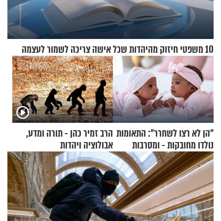
10 משפטי חיזוק מהיהדות שכל אישה צריכה לשמור לעצמה
"הן לא רצו לשחרר": התאומות
הרב זמיר כהן - תורה ומדע,
נולדו מחובקות - ומסרבות
אבולוציה ויהדות
להיפרד