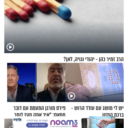
הרב זמיר כהן - יהודי וגויה, לאן?
יש לי מושג עם עודד הרוש -
פירס מורגן התעמת עם דובר
ברכת המזון
חמאס: "איך אתה מעז לומר
X
שלא ביצעתם פשעי מלחמה?!"