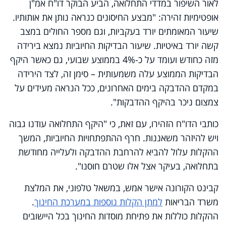
לאור השיפור במדדי התחלואה, הביע הבוקר דו"ח אמ"ן
אופטימיות זהירה: "מבצע החיסונים כנראה נותן את אותותיו.
שיעור המאומתים יורד בעקביות, וגם מספר החולים במצב
קשה יורד באיטיות. שיעור הבדיקות החיוביות נמצא בירידה
מזה כחודש ועומד על כ-4% בממוצע שבועי, גם כאשר היקף
הבדיקות הממוצע עלה משמעותית – סימן זה, לצד הירידה
במקדם ההדבקה בימים האחרונים, ככל הנראה מעידים על
צמצום ניכר בהיקף ההדבקות".
כותבי הדו"ח הזהירו, עם זאת, כי "היקף התחלואה עודנו גבוה
ויש להיזהר משאננות. חרף ההתפתחויות החיוביות, המשך
ההקלות עלול להביא להרחבת ההדבקה ולעלייה מחודשת
בתחלואה, בעיקר אצל אלו שטרם חוסנו".
קבינט הקורונה אישר אמש, במשאל טלפוני, את המלצת
משרד הבריאות
למתן הקלות נוספות במערכת החינוך
.
ההקלות כוללות את פתיחת מוסדות החינוך בכל היישובים