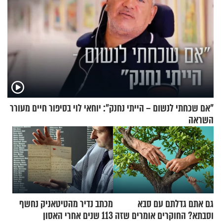
"אם שכחתי לנשום – הייתי נחנק": יוחאי לוי בסיפור חיים מעורר
השראה
גם אתם גדלתם עם סבא
מכתב נדיר מהטיטאניק נחשף
וסבתא? החוקרים אומרים שזה
113 שנים אחרי האסון