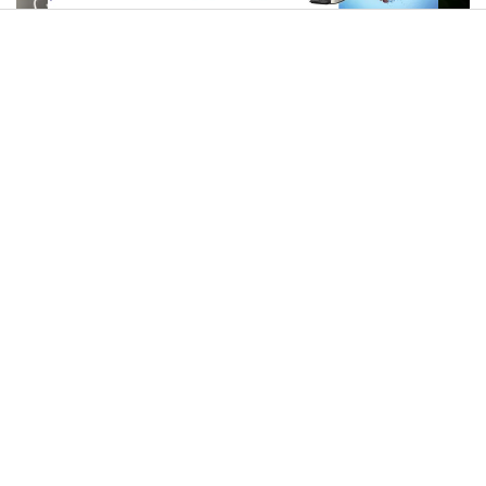
"נתקענו. חשבנו שאנחנו הולכים למות": הרב יוסף גרמון בריאיון
מרתק