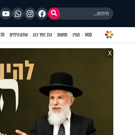
VOD
מגזין
חדשות
הרב זמיר כהן
עולם הילדים
70 שאלות
X