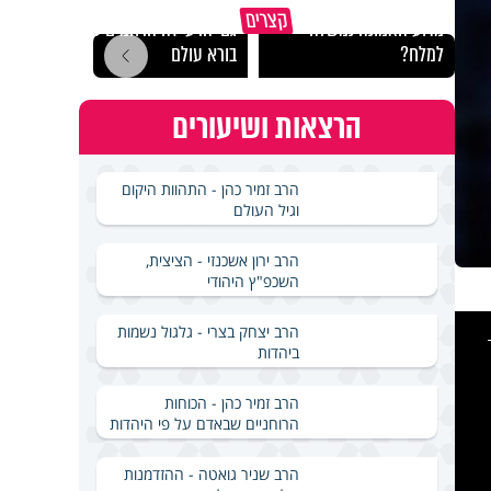
קצרים
מדוע האמונה נמשלה
גם ׳הרע׳ זה הרחמים של
האם מ
למלח?
בורא עולם
בשבת
הרצאות ושיעורים
הרב זמיר כהן - התהוות היקום
וגיל העולם
הרב ירון אשכנזי - הציצית,
השכפ"ץ היהודי
This
is
הרב יצחק בצרי - גלגול נשמות
a
ביהדות
modal
windo
הרב זמיר כהן - הכוחות
הרוחניים שבאדם על פי היהדות
הרב שניר גואטה - ההזדמנות