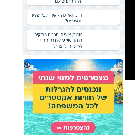
של החיים שלכם
הרב יגאל כהן - איך לקבל שפע
מהשמיים?
מזוזות, ציציות וספרים מחזקים:
המיזם שיביא שמירה רוחנית
לאלפי חיילי צה"ל
X
🔇