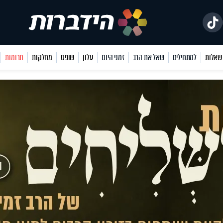
למתחילים
שאל את הרב
זמני היום
עלון
שופס
מחלקות
תרומות