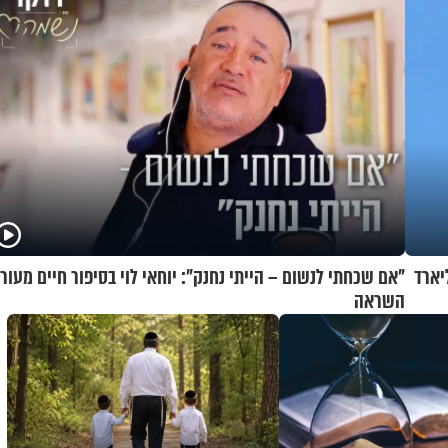
יו ארה"ב קונה ממנה ב-1.8 מיליארד
"אם שכחתי לנשום – הייתי נחנק": יוחאי לוי בסיפור חיים מעור
השראה