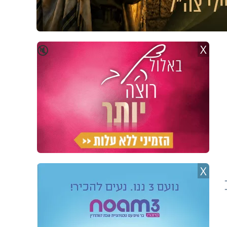
X
🔇
X