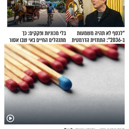
"לכסף לא תהיה משמעות
בלי מכוניות ופקקים: כך
ב-2036": התחזית הדרמטית
מתנהלים החיים באי שבו אסור
של אילון מאסק על עתיד
לנהוג כבר יותר מ-120 שנה
הכלכלה