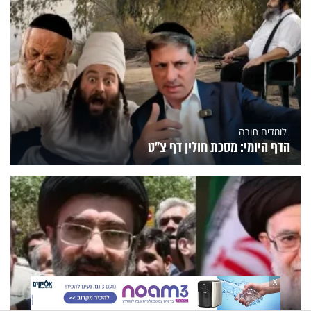
לומדים תורה
הדף היומי: מסכת חולין דף צ"ט
X