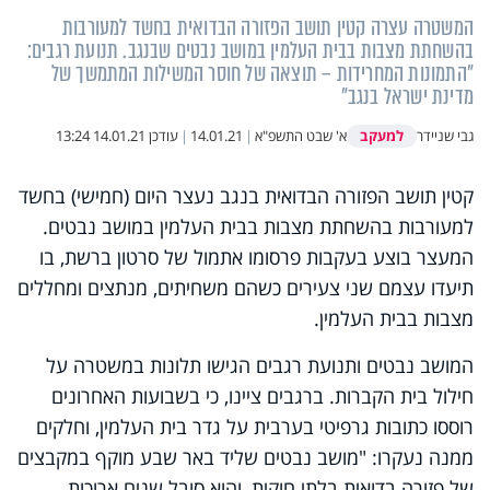
המשטרה עצרה קטין תושב הפזורה הבדואית בחשד למעורבות
בהשחתת מצבות בבית העלמין במושב נבטים שבנגב. תנועת רגבים:
"התמונות המחרידות – תוצאה של חוסר המשילות המתמשך של
מדינת ישראל בנגב"
למעקב
גבי שניידר
א' שבט התשפ"א
|
14.01.21
|
עודכן
14.01.21 13:24
קטין תושב הפזורה הבדואית בנגב נעצר היום (חמישי) בחשד
למעורבות בהשחתת מצבות בבית העלמין במושב נבטים.
המעצר בוצע בעקבות פרסומו אתמול של סרטון ברשת, בו
תיעדו עצמם שני צעירים כשהם משחיתים, מנתצים ומחללים
מצבות בבית העלמין.
המושב נבטים ותנועת רגבים הגישו תלונות במשטרה על
חילול בית הקברות. ברגבים ציינו, כי בשבועות האחרונים
רוססו כתובות גרפיטי בערבית על גדר בית העלמין, וחלקים
ממנה נעקרו: "מושב נבטים שליד באר שבע מוקף במקבצים
של פזורה בדואית בלתי חוקית, והוא סובל שנים ארוכות