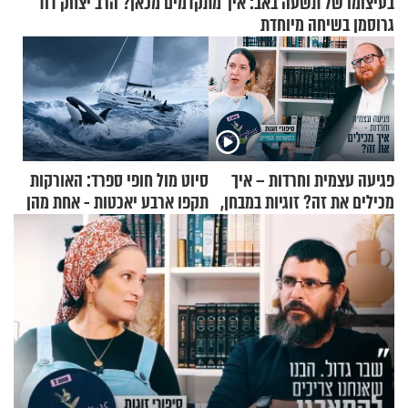
בעיצומו של תשעה באב: איך מתקדמים מכאן? הרב יצחק דוד
גרוסמן בשיחה מיוחדת
פגיעה עצמית וחרדות – איך
סיוט מול חופי ספרד: האורקות
מכילים את זה? זוגיות במבחן,
תקפו ארבע יאכטות - אחת מהן
הפעם עם יהודית ואלתר כהן
טבעה