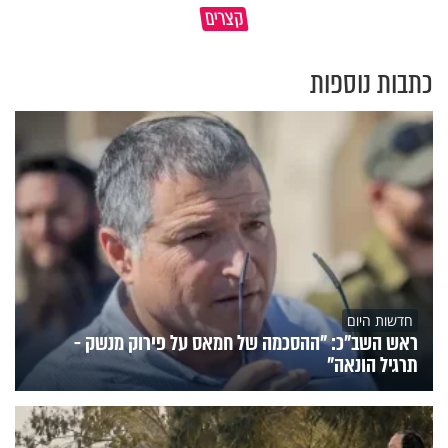
קצרים
בדרום קוריאה או בישראל?
כל מה שנשבר יכול להיבנות מחד
כתבות נוספות
חדשות היום
ראש השב"כ: "ההסכמה של חמאס על פירוק מנשק -
תרגיל הונאה"