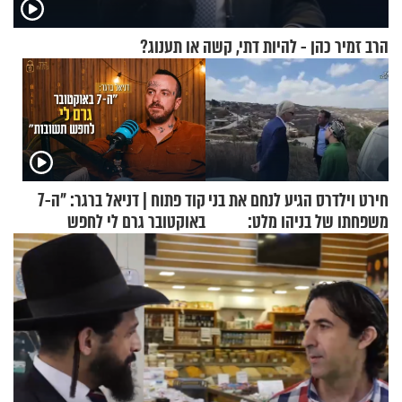
הרב זמיר כהן - להיות דתי, קשה או תענוג?
חירט וילדרס הגיע לנחם את בני
קוד פתוח | דניאל ברגר: "ה-7
משפחתו של בניהו מלט:
באוקטובר גרם לי לחפש
"מיליונים באירופה תומכים
תשובות"
בכם"