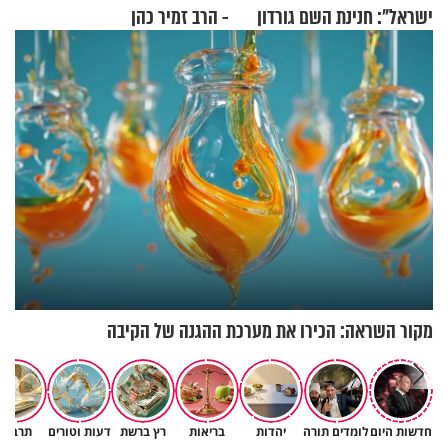
ישראל": חנינת השם גורדון
- הרב זמיר כהן
בריאיון מעורר השראה
מקור השראה: הכירו את מערכת ההגנה של הקיבה
חדשות היום
לומדים תורה
יהדות
בריאות
רץ ברשת
דעות וטורים
תרבות
באיזה ארץ לומדים יותר גמרא