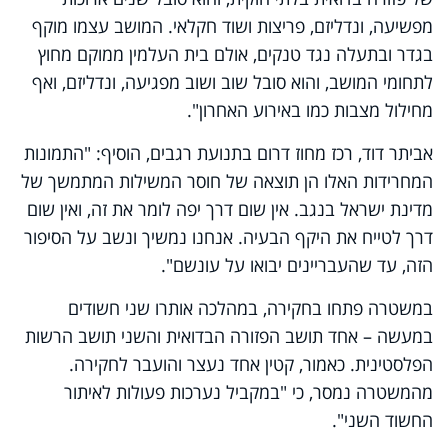
מפשיעה, ונדליזם, פריצות ושוד חקלאי. המושב עצמו מוקף
בגדר ובתעלה נגד טנקים, אולם בית העלמין ממוקם מחוץ
לתחומי המושב, והוא סובל שוב ושוב מפגיעה, ונדליזם, ואף
מחילול מצבות כמו באירוע האחרון".
אביתר דוד, רכז מחוז דרום בתנועת רגבים, הוסיף: "התמונות
המחרידות האלו הן תוצאה של חוסר המשילות המתמשך של
מדינת ישראל בנגב. אין שום דרך יפה לומר את זה, ואין שום
דרך לטייח את היקף הבעיה. אנחנו נמשיך ונשב על הסיפור
הזה, עד שהעבריינים יבואו על עונשם".
במשטרה פתחו בחקירה, במהלכה אותרו שני חשודים
במעשה – אחד תושב הפזורה הבדואית והשני תושב הרשות
הפלסטינית. כאמור, קטין אחד נעצר והועבר לחקירה.
מהמשטרה נמסר, כי "במקביל נערכות פעולות לאיתור
החשוד השני".