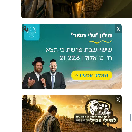
X
🔇
X