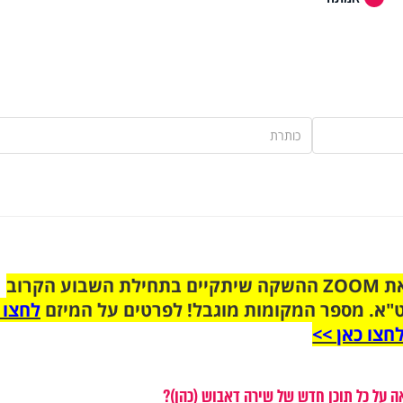
הצטרפו לקבוצת הוואטסאפ לקראת ZOOM ההשקה שיתקיים בתחילת השבוע הקרוב
"א. מספר המקומות מוגבל! לפרטים על המיזם
לחצו 
חצו כאן >>
 על כל תוכן חדש של שירה דאבוש (כהן)?