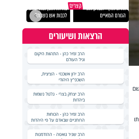
קצרים
אל תילחץ - תפרק את
באיזה אופן ומתי מותר
שיפוץ
הגורם המאיים
לכבות אש בשבת?
נדרש 
הרצאות ושיעורים
הרב זמיר כהן - התהוות היקום
וגיל העולם
הרב ירון אשכנזי - הציצית,
השכפ"ץ היהודי
שם
הרב יצחק בצרי - גלגול נשמות
ביהדות
הרב זמיר כהן - הכוחות
ו
הרוחניים שבאדם על פי היהדות
הרב שניר גואטה - ההזדמנות