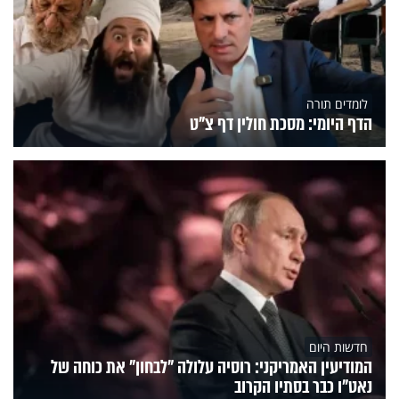
לומדים תורה
הדף היומי: מסכת חולין דף צ"ט
חדשות היום
המודיעין האמריקני: רוסיה עלולה "לבחון" את כוחה של
נאט"ו כבר בסתיו הקרוב