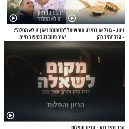
זיווג - גורל או בחירה חופשית?
"תסמונת דאון זו לא מחלה":
- הרב זמיר כהן
יאיר פומברג בסיפור חיים
מעורר השראה
הרב זמיר כהן - הריון והפלות