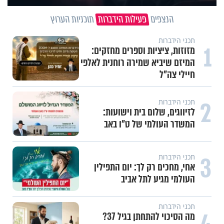
הנצפים
פעילות הידברות
תוכניות הערוץ
תכני הידברות
1
מזוזות, ציציות וספרים מחזקים:
המיזם שיביא שמירה רוחנית לאלפי
חיילי צה"ל
2
תכני הידברות
לזיווגים, שלום בית וישועות:
המשדר העולמי של ט"ו באב
3
תכני הידברות
אחי, מחכים רק לך: יום התפילין
העולמי מגיע לתל אביב
תכני הידברות
מה הסיכוי להתחתן בגיל 37?