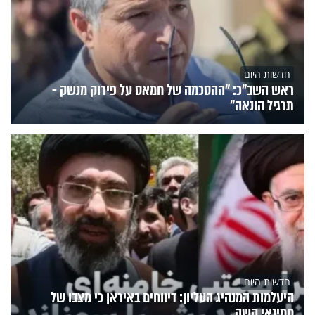
חדשות היום
ראש השב"כ: "ההסכמה של חמאס על פירוק מנשק -
תרגיל הונאה"
חדשות היום
היעלמות המנהיג העליון: דיווחים באיראן כי מצבו של
חמינאי קשה