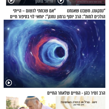
"נתקענו. חשבנו שאנחנו
"אם שכחתי לנשום – הייתי
הולכים למות": הרב יוסף גרמון
נחנק": יוחאי לוי בסיפור חיים
בריאיון מרתק
מעורר השראה
הרב זמיר כהן - החיים שלאחר החיים