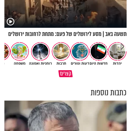
תשעה באב | מסע לירושלים של פעם: מתחת לרחובות ירושלים
יהדות
חדשות היום
דעות וטורים
תרבות
רוחניות ואמונה
משפחה
נשי
באיזה ארץ לומדים יותר גמרא
קצרים
בדרום קוריאה או בישראל?
כל מה שנשבר יכול להיבנות מחד
כתבות נוספות