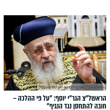
הראשל’’צ הגר’’י יוסף (צילום: דוד כהן / פלאש 90)
הראשל"צ הגר"י יוסף: "על פי ההלכה –
חובה להתחסן נגד הנגיף"