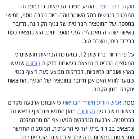
מוקדם יותר הערב
הודיע משרד הבריאות, כי במעבדה
המרכזית לנגיפים בתל השומר זוהה היום מקרה נוסף, חמישי
במספר, של המוטציה הבריטית של נגיף הקורונה. מדובר
באישה שחזרה מאנגליה לפני מספר ימים. היא נמצאת כעת
בבידוד ביתי, ומצבה טוב.
על פי הדיווח בחדשות 12, במערכת הבריאות חוששים כי
המוטציה הבריטית נמצאת בעשרות בדיקות
קורונה
שנעשו
בארץ ואובחנו כחיוביות. לבדיקות מבוצע כעת ריצוף גנטי,
שנועד לוודא האם אכן מדובר במוטציה של הנגיף. התוצאות
יתקבלו בזמן הקרוב.
כזכור,
אמש הודיע משרד הבריאות
כי אובחנו ארבעה מקרים
ראשונים של נגיף
הקורונה
מהזן החדש שנחשף לראשונה
בבריטניה. ארבעת הנדבקים הגיעו אף הם מהממלכה
ונמצאים בבידוד ביתי. על פי ההערכות, המוטציה החדשה
מתפשטת במהירות רבה יותר אולם אינה קטלנית יותר.