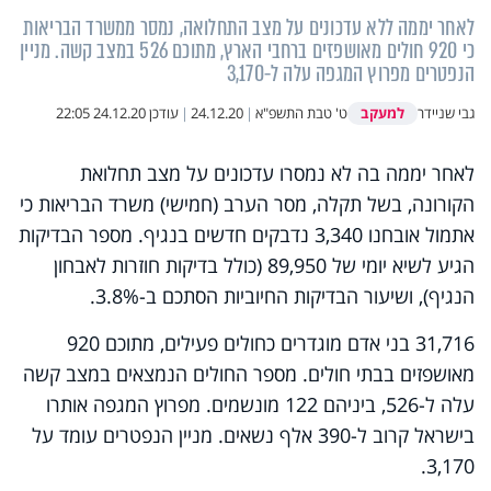
לאחר יממה ללא עדכונים על מצב התחלואה, נמסר ממשרד הבריאות
כי 920 חולים מאושפזים ברחבי הארץ, מתוכם 526 במצב קשה. מניין
הנפטרים מפרוץ המגפה עלה ל-3,170
למעקב
גבי שניידר
ט' טבת התשפ"א
|
24.12.20
|
עודכן
24.12.20 22:05
לאחר יממה בה לא נמסרו עדכונים על מצב תחלואת
הקורונה, בשל תקלה, מסר הערב (חמישי) משרד הבריאות כי
אתמול אובחנו 3,340 נדבקים חדשים בנגיף. מספר הבדיקות
הגיע לשיא יומי של 89,950 (כולל בדיקות חוזרות לאבחון
הנגיף), ושיעור הבדיקות החיוביות הסתכם ב-3.8%.
31,716 בני אדם מוגדרים כחולים פעילים, מתוכם 920
מאושפזים בבתי חולים. מספר החולים הנמצאים במצב קשה
עלה ל-526, ביניהם 122 מונשמים. מפרוץ המגפה אותרו
בישראל קרוב ל-390 אלף נשאים. מניין הנפטרים עומד על
3,170.