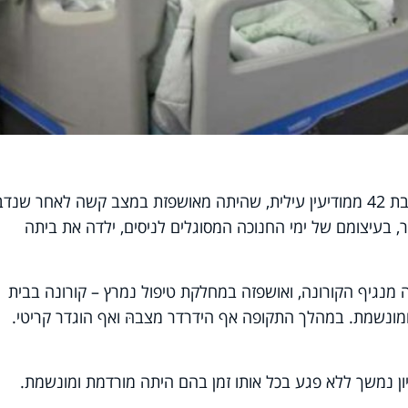
בשורה משמחת במיוחד: נועה בת תמר, בת 42 ממודיעין עילית, שהיתה מאושפזת במצב קשה לאחר ש
 בעיצומם של ימי החנוכה המסוגלים לניסים, ילדה את ביתה
 מנגיף הקורונה, ואושפזה במחלקת טיפול נמרץ – קורונה בבית
ומונשמת. במהלך התקופה אף הידרדר מצבהּ ואף הוגדר קריטי.
ון נמשך ללא פגע בכל אותו זמן בהם היתה מורדמת ומונשמת.