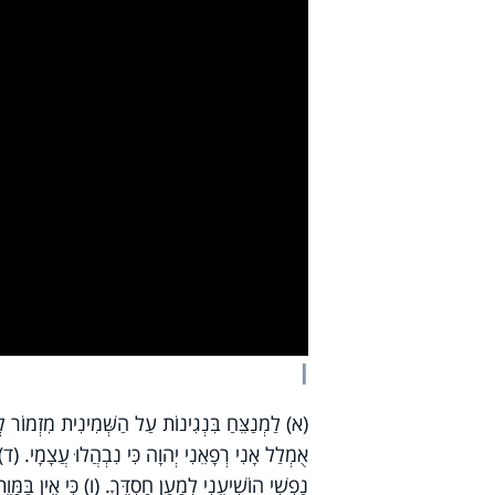
y
deo
ו
(א) לַמְנַצֵּחַ בִּנְגִינוֹת עַל הַשְּׁמִינִית מִזְמוֹר לְדָ
אֻמְלַל אָנִי רְפָאֵנִי יְהוָה כִּי נִבְהֲלוּ עֲצָמָי. (
נַפְשִׁי הוֹשִׁיעֵנִי לְמַעַן חַסְדֶּךָ. (ו) כִּי אֵין בַּמָּו