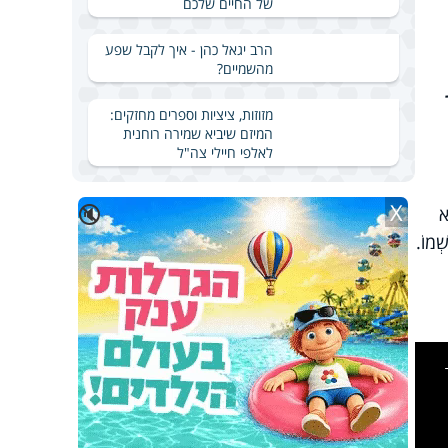
של החיים שלכם
הרב יגאל כהן - איך לקבל שפע
מהשמיים?
מזוזות, ציציות וספרים מחזקים:
המיזם שיביא שמירה רוחנית
לאלפי חיילי צה"ל
X
🔇
א
ְׁמוֹ.
This
is
a
modal
windo