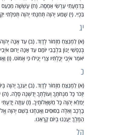
בְּדִמְעָתִי עַרְשִׂי אַמְסֶה. (ח) עָשְׁשָׁה מִכַּעַס עֵינ
בִּכְיִי. (י) שָׁמַע יְהוָה תְּחִנָּתִי יְהוָה תְּפִלָּתִי יִקָּ
יג
(א) לַמְנַצֵּחַ מִזְמוֹר לְדָוִד. (ב) עַד אָנָה יְהוָה ת
בְּנַפְשִׁי יָגוֹן בִּלְבָבִי יוֹמָם עַד אָנָה יָרוּם אֹיְב
יֹאמַר אֹיְבִי יְכָלְתִּיו צָרַי יָגִילוּ כִּי אֶמּוֹט. (ו) וַא
כ
(א) לַמְנַצֵּחַ מִזְמוֹר לְדָוִד. (ב) יַעַנְךָ יְהוָה בְּיוֹם
יִזְכֹּר כָּל מִנְחֹתֶךָ וְעוֹלָתְךָ יְדַשְּׁנֶה סֶלָה. (ה) יִ
יְמַלֵּא יְהוָה כָּל מִשְׁאֲלוֹתֶיךָ. (ז) עַתָּה יָדַעְתִּי כ
בָרֶכֶב וְאֵלֶּה בַסּוּסִים וַאֲנַחְנוּ בְּשֵׁם יְהוָה אֱלֹהֵ
הַמֶּלֶךְ יַעֲנֵנוּ בְיוֹם קָרְאֵנוּ.
קל