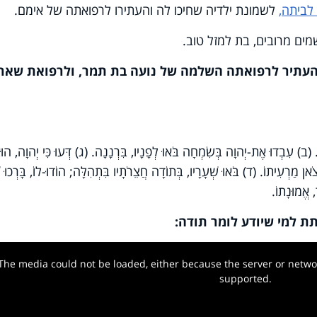
לביתה,
לשמונת ילדיה שחיכו לה והעתירו לרפואתה של אימם.
ים מרובים, בת למזל טוב.
ו להעתיר לרפואתה השלמה של נועה בת תמר, ולרפואת שאר
ב) עִבְדוּ אֶת-יְהוָה בְּשִׂמְחָה בֹּאוּ לְפָנָיו, בִּרְנָנָה. (ג) דְּעוּ כִּי יְהוָה, הוּ
אן מַרְעִיתוֹ. (ד) בֹּאוּ שְׁעָרָיו, בְּתוֹדָה חֲצֵרֹתָיו בִּתְהִלָּה; הוֹדוּ-לוֹ, בָּרְכוּ ש
 אֱמוּנָתוֹ.
ת למי שיודע לומר תודה:
The media could not be loaded, either because the server or networ
w.
supported.