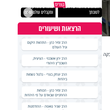
מכילי
קצרים
תשתמש באהבה של השם
פותחים פתח קטן -
במבחן
לטובתך
ומקבלים עולם עצום
ואלתר
הרצאות ושיעורים
הרב זמיר כהן - התהוות היקום
וגיל העולם
נדבקה
הרב ירון אשכנזי - הציצית,
השכפ"ץ היהודי
הרב יצחק בצרי - גלגול נשמות
ביהדות
הרב זמיר כהן - הכוחות
הרוחניים שבאדם על פי היהדות
הרב שניר גואטה - ההזדמנות