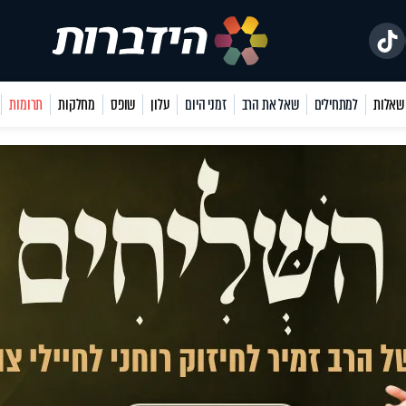
למתחילים
שאל את הרב
זמני היום
עלון
שופס
מחלקות
תרומות