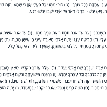
ִי עָתְקָה בְּכָל צוֹרְרָי. (ט) סוּרוּ מִמֶּנִּי כָּל פֹּעֲלֵי אָוֶן כִּי שָׁמַע יְהוָה קוֹ
ח. (יא) יֵבֹשׁוּ וְיִבָּהֲלוּ מְאֹד כָּל אֹיְבָי יָשֻׁבוּ יֵבֹשׁוּ רָגַע.
ִּשְׁכָּחֵנִי נֶצַח עַד אָנָה תַּסְתִּיר אֶת פָּנֶיךָ מִמֶּנִּי. (ג) עַד אָנָה אָשִׁית ע
ִי עָלָי. (ד) הַבִּיטָה עֲנֵנִי יְהוָה אֱלֹהָי הָאִירָה עֵינַי פֶּן אִישַׁן הַמָּוֶת. (ה) פֶּן
ֲנִי בְּחַסְדְּךָ בָטַחְתִּי יָגֵל לִבִּי בִּישׁוּעָתֶךָ אָשִׁירָה לַיהוָה כִּי גָמַל עָלָי.
 צָרָה יְשַׂגֶּבְךָ שֵׁם אֱלֹהֵי יַעֲקֹב. (ג) יִשְׁלַח עֶזְרְךָ מִקֹּדֶשׁ וּמִצִּיּוֹן יִסְעָדֶךָ
תֶּן לְךָ כִלְבָבֶךָ וְכָל עֲצָתְךָ יְמַלֵּא. (ו) נְרַנְּנָה בִּישׁוּעָתֶךָ וּבְשֵׁם אֱלֹהֵינוּ נִד
ִּי הוֹשִׁיעַ יְהוָה מְשִׁיחוֹ יַעֲנֵהוּ מִשְּׁמֵי קָדְשׁוֹ בִּגְבֻרוֹת יֵשַׁע יְמִינוֹ. (ח) אֵל
ינוּ נַזְכִּיר. (ט) הֵמָּה כָּרְעוּ וְנָפָלוּ וַאֲנַחְנוּ קַּמְנוּ וַנִּתְעוֹדָד. (י) יְהוָה הוֹש