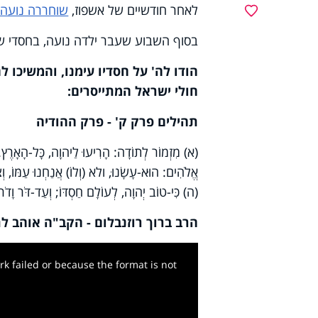
לאחר חודשיים של אשפוז,
שוחררה נועה 
מועדפים
בסוף השבוע שעבר ילדה נועה, בחסדי שמ
הודו לה' על חסדיו עימנו, והמשיכ
חולי ישראל המתייסרים:
תהילים פרק ק' - פרק ההודיה
(א) מִזְמוֹר לְתוֹדָה: הָרִיעוּ לַיהוָה, כָּל-הָאָרֶץ. (
אֱלֹהִים: הוּא-עָשָׂנוּ, ולא (וְלוֹ) אֲנַחְנוּ עַמּוֹ, וְצֹ
(ה) כִּי-טוֹב יְהוָה, לְעוֹלָם חַסְדּוֹ; וְעַד-דֹּר וָדֹר,
הרב ברוך רוזנבלום - הקב"ה אוהב לת
k failed or because the format is not