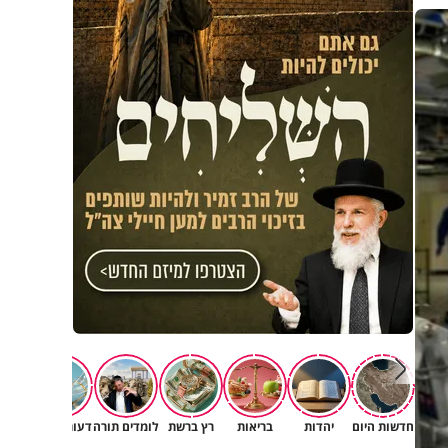
פגיעה
חדשות היום
יהדות
בריאות
רץ ברשת
לומדים תורה
דעות וטורים
תרב