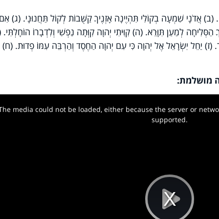
(ב) אֲדֹנָי שִׁמְעָה בְקוֹלִי תִּהְיֶינָה אָזְנֶיךָ קַשֻּׁבוֹת לְקוֹל תַּחֲנוּנָי. (ג) אִם
ָ הַסְּלִיחָה לְמַעַן תִּוָּרֵא. (ה) קִוִּיתִי יְהוָה קִוְּתָה נַפְשִׁי וְלִדְבָרוֹ הוֹחָלְתִּי. (
ר. (ז) יַחֵל יִשְׂרָאֵל אֶל יְהוָה כִּי עִם יְהוָה הַחֶסֶד וְהַרְבֵּה עִמּוֹ פְדוּת. (ח) ו
ה מושלמת:
The media could not be loaded, either because the server or networ
w.
supported.