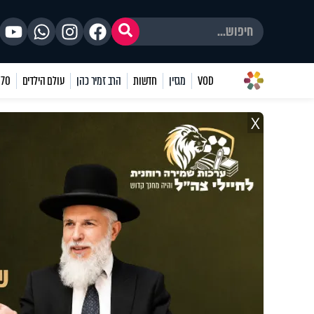
VOD
מגזין
חדשות
הרב זמיר כהן
עולם הילדים
70 שאלות
X