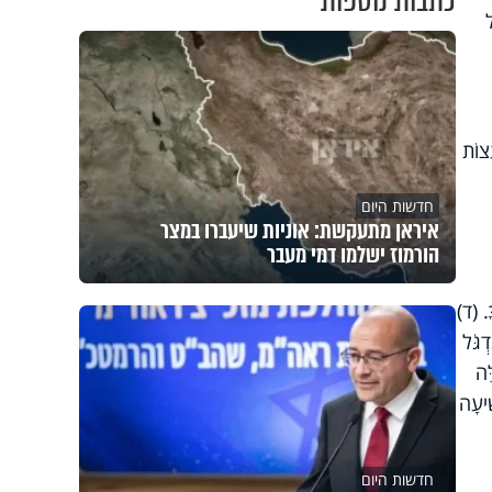
כתבות נוספות
ל
ֵצוֹת
חדשות היום
איראן מתעקשת: אוניות שיעברו במצר
הורמוז ישלמו דמי מעבר
ּ. (ד)
ְגֹּל
ֶּה
ִׁיעָה
חדשות היום