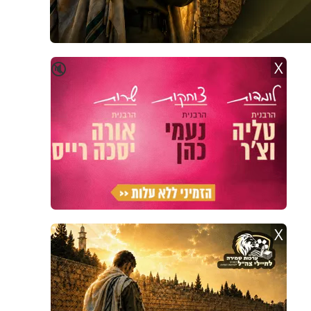
X
🔇
X