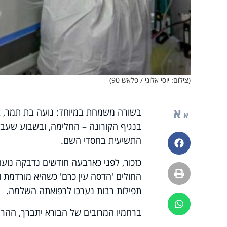
(צילום: יוסי אלוני / פלאש 90)
א
א
בנגיף הקורונה – החלימה, ובשבוע שעבר,
התשיעית בחסדי השם.
פייסבוק
כזכור, לפני כארבעה חודשים נדבקה נועה
הדפסה
החולים 'הדסה עין כרם' כשהיא מורדמת 
תפילות רבות נערכו לרפואתהּ השלמה.
ווטסאפ
ברחמיו המרובים של הבורא יתברך, ההרי