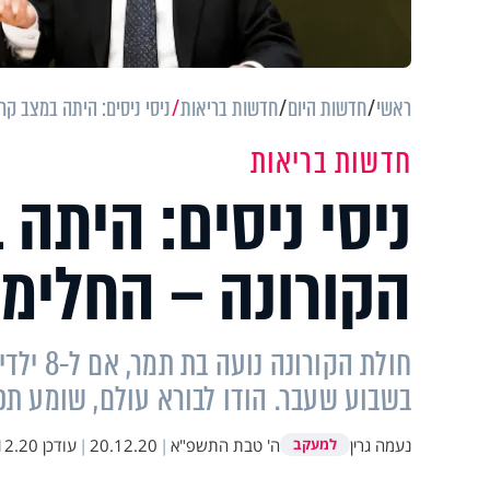
ראשי
חדשות היום
חדשות בריאות
ניסי ניסים: היתה במצב קר
חדשות בריאות
ניסי ניסים: היתה
הקורונה – החלימה
חולת הק
בשבוע שעבר. הודו לבורא עולם, שומע תפ
נעמה גרין
ה' טבת התשפ"א
|
20.12.20
|
עודכן
20 20:16
למעקב