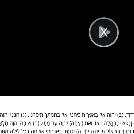
Pla
Vi
וִד. (ב) יְהוָה אַל בְּאַפְּךָ תוֹכִיחֵנִי וְאַל בַּחֲמָתְךָ תְיַסְּרֵנִי. (ג) חָנֵּנִי יְהוָה כ
ד) וְנַפְשִׁי נִבְהֲלָה מְאֹד ואת (וְאַתָּה) יְהוָה עַד מָתָי. (ה) שׁוּבָה יְהוָה חַלְּצ
ֶת זִכְרֶךָ בִּשְׁאוֹל מִי יוֹדֶה לָּךְ. (ז) יָגַעְתִּי בְּאַנְחָתִי אַשְׂחֶה בְכָל לַיְלָה מִטָּתִ