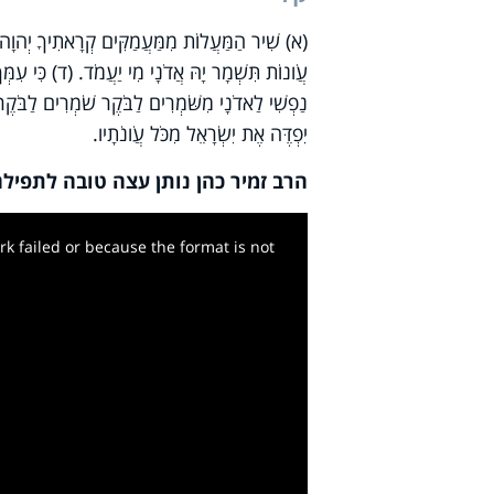
(א) שִׁיר הַמַּעֲלוֹת מִמַּעֲמַקִּים קְרָאתִיךָ יְהוָה. 
עֲו‍ֹנוֹת תִּשְׁמָר יָהּ אֲדֹנָי מִי יַעֲמֹד. (ד) כִּי עִמְּך
נַפְשִׁי לַאדֹנָי מִשֹּׁמְרִים לַבֹּקֶר שֹׁמְרִים לַבֹּקֶ
יִפְדֶּה אֶת יִשְׂרָאֵל מִכֹּל עֲו‍ֹנֹתָיו.
הרב זמיר כהן נותן עצה טובה לתפיל
k failed or because the format is not