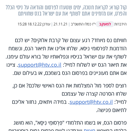
קול קורא: לקראת חנוכה, ימים שנועדו לפרסום והודאה על ניסי הכלל
והפרט, אנו מזמינים אתם לשתף את עם ישראל בנס שחוויתם
למעקב
הידברות
י"ז כסלו התשפ"ב
|
21.11.21
|
עודכן
18.12.22 15:28
חוויתם נס מיוחד? רגע עצום של קרבת אלוקים? יש לכם
הזדמנות לפרסומי ניסא. שלחו אלינו את תיאור הנס, ונשמח
לשתף את עם ישראל בניסיו ונפלאותיו של בורא עולם עימנו.
את תיאור הנס יש לשלוח למייל:
support@htv.co.il
. ציינו
אם אתם מעוניינים בפרסום הנס בשמכם, או בעילום שם.
רוצים לספר מול המצלמות את הנס האישי שלכם? אם כן,
שלחו הסרטה קצרה של עצמכם
למייל:
support@htv.co.il
. במידה ויתאים, נחזור אליכם
לתיאום פגישה.
פרסום הנס, או בשמו התלמודי "פִּרְסוּמֵי נִיסָּא", הוא מושג
הלכתי המאפיין
מצוות
שנתקנו לשם פרסום נסים היסטוריים