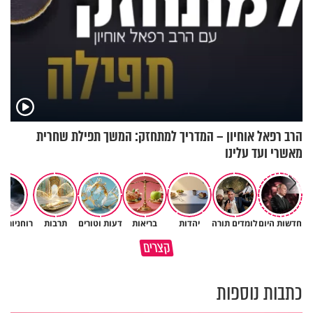
הרב רפאל אוחיון – המדריך למתחזק: המשך תפילת שחרית
מאשרי ועד עלינו
חדשות היום
לומדים תורה
יהדות
בריאות
דעות וטורים
תרבות
רוחניות ו
הבן שלך לא מרגיש כלום, אין לך
סגולה שתעזור לכם למתן את
קצרים
מה לטרוח - הרב ירון יצחקוב
הריבים בבית
כתבות נוספות