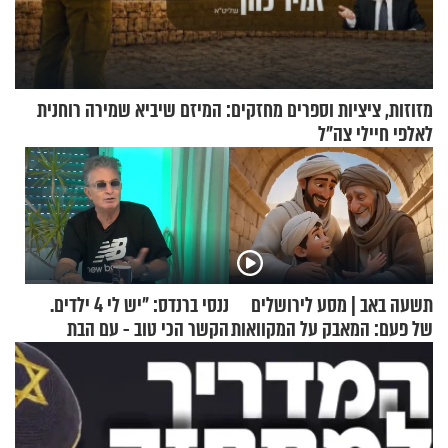
מזוזות, ציציות וספרים מחזקים: המיזם שיביא שמירה רוחנית
לאלפי חיילי צה"ל
תשעה באב | מסע לירושלים
ננסי ברנדס: "יש לי 4 ילדים.
של פעם: המאבק על המקוואות
הקשר הכי טוב - עם הבת
החרדית"