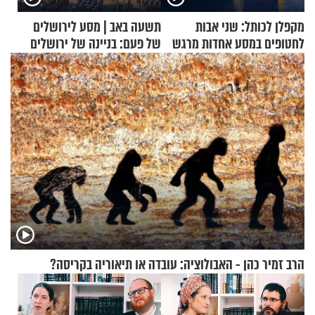
מקפלן לכותל: שני אבות
תשעה באב | מסע לירושלים
לחטופים במסע אחדות מרגש
של פעם: בניינה של ירושלים
הרב זמיר כהן - האבולוציה: עובדה או תיאוריה בקריסה?