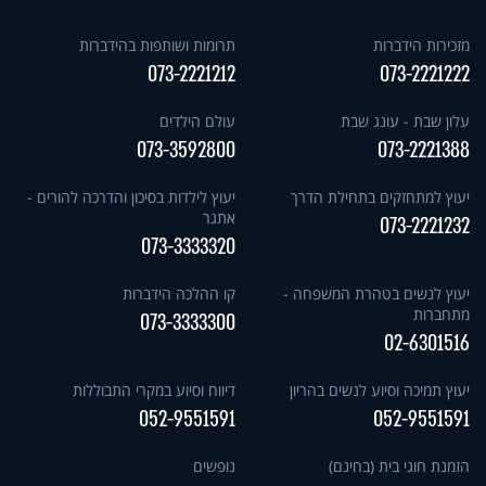
מזכירות הידברות
תרומות ושותפות בהידברות
073-2221212
073-2221222
עלון שבת - עונג שבת
עולם הילדים
073-3592800
073-2221388
יעוץ למתחזקים בתחילת הדרך
יעוץ לילדות בסיכון והדרכה להורים -
אתגר
073-2221232
073-3333320
יעוץ לנשים בטהרת המשפחה -
קו ההלכה הידברות
מתחברות
073-3333300
02-6301516
יעוץ תמיכה וסיוע לנשים בהריון
דיווח וסיוע במקרי התבוללות
052-9551591
052-9551591
הזמנת חוגי בית (בחינם)
נופשים