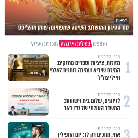
בריאות
סוד הטיגון המושלם: השיטה שמפחיתה שומן מהצ'יפס
הנצפים
פעילות הידברות
תוכניות הערוץ
תכני הידברות
1
מזוזות, ציציות וספרים מחזקים:
המיזם שיביא שמירה רוחנית לאלפי
חיילי צה"ל
2
תכני הידברות
לזיווגים, שלום בית וישועות:
המשדר העולמי של ט"ו באב
3
תכני הידברות
אחי, מחכים רק לך: יום התפילין