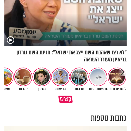
"לא רצו שאהבת השם ייצג את ישראל": חנינת השם גורדון
בריאיון מעורר השראה
לומדים תורה
חדשות היום
תרבות
בריאות
מגזין
יהדות
משפחה
סגולה להשכנת שלום בין אם
כך אפשר להתמודד עם הדאגות
קצרים
לילדיה
והמחשבות שמגיעות לפני השינה
כתבות נוספות