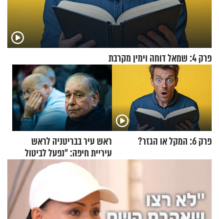
פרק 4: שמאל דוחה וימין מקרבת
פרק 6: המקל או הגזר?
ראש עיר בבריטניה לראש
עיריית חיפה: ״נפעל לביטול
ברית הערים התאומות״