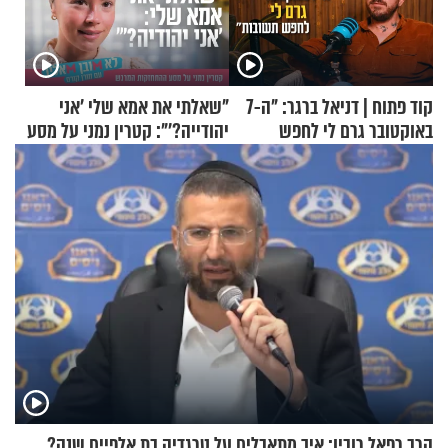
קוד פתוח | דניאל ברגר: "ה-7
"שאלתי את אמא שלי 'אני
באוקטובר גרם לי לחפש
יהודייה?'": קטרין נמני על מסע
תשובות"
ההתחזקות המרגש
הרב רפאל רובין: איך מתאבלים על טרגדיה בת אלפיים שנה?