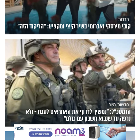
תרבות
קובי מירסקי ואברומי בשיר קיצי ומקפיץ: "הריקוד הזה"
חדשות היום
הרמטכ"ל: "נמשיך לרדוף את האחראים לטבח - ולא
נרפה עד שנבוא חשבון עם כולם"
X