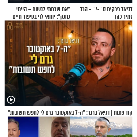
דניאל פרקים ט`-י` - הרב
"אם שכחתי לנשום – הייתי
זמיר כהן
נחנק": יוחאי לוי בסיפור חיים
מעורר השראה
קוד פתוח | דניאל ברגר: "ה-7 באוקטובר גרם לי לחפש תשובות"