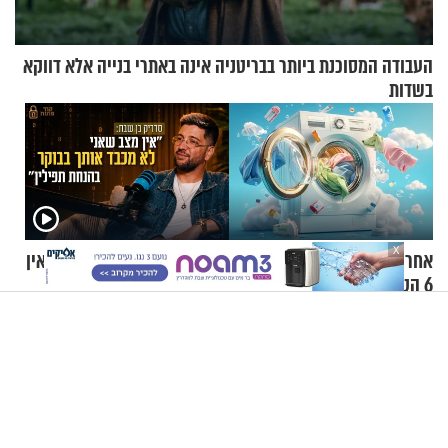
העבודה המסוכנת ביותר בבריטניה אינה באתרי בנייה אלא דווקא
בשדות
X
אחרי תשעה באב חוזרים לכבס:
קוד פתוח | סדריק בן שבת: "אין
6 הטעויות שאתם חייבים
מצב שאני לא מכבד אותך
להפסיק לעשות
בבוקר בהנחת תפילין"