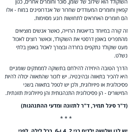
השוקולד הוא שילוב של שומן, סוכר וחומרים אחרים, כגון
קפאין וחומרים המעודדים שחרור של אנדרופינים במוח - אלו
הם חומרים האחראים לתחושות רוגע מסוימות.
זה קורה במיוחד בדיאטות הרזייה, כאשר אנשים מוציאים
מהתפריט באופן דרסטי את השוקולד, וכאשר רוצים לאכול
מעט שוקולד נתקפים בחרדה ובצורך לאכול באופן בלתי
נשלט.
הדרך הטובה היחידה להילחם בתשוקה לממתקים שומניים
היא להכיר בתאווה ובהיבטיה. יש לזכור שהתאווה יכולה להיות
פסיכולוגית או פיזיולוגית, ולכן יש לטפל בתאווה בשני
המישורים - הן פסיכולוגית התנהגותית והן פיזיולוגית תזונתית.
(ד"ר סיגל תמיר, ד"ר לתזונה ומדעי ההתנהגות)
* * *
יש לנו שלושה ילדים בני 2, 4 ו-6. בכל לילה, לפני