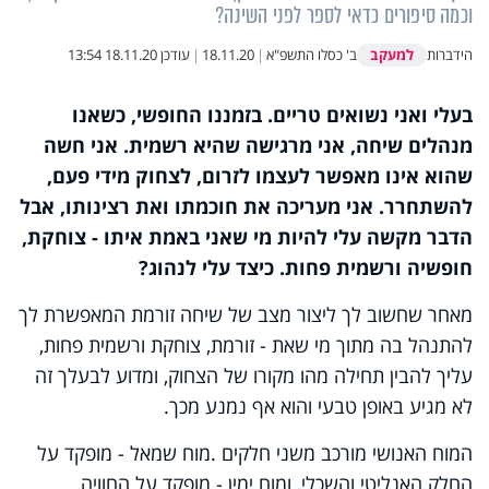
וכמה סיפורים כדאי לספר לפני השינה?
למעקב
הידברות
ב' כסלו התשפ"א
|
18.11.20
|
עודכן
18.11.20 13:54
בעלי ואני נשואים טריים. בזמננו החופשי, כשאנו
מנהלים שיחה, אני מרגישה שהיא רשמית. אני חשה
שהוא אינו מאפשר לעצמו לזרום, לצחוק מידי פעם,
להשתחרר. אני מעריכה את חוכמתו ואת רצינותו, אבל
הדבר מקשה עלי להיות מי שאני באמת איתו - צוחקת,
חופשיה ורשמית פחות. כיצד עלי לנהוג?
מאחר שחשוב לך ליצור מצב של שיחה זורמת המאפשרת לך
להתנהל בה מתוך מי שאת - זורמת, צוחקת ורשמית פחות,
עליך להבין תחילה מהו מקורו של הצחוק, ומדוע לבעלך זה
לא מגיע באופן טבעי והוא אף נמנע מכך.
המוח האנושי מורכב משני חלקים .מוח שמאל - מופקד על
החלק האנליטי והשכלי, ומוח ימין - מופקד על החוויה,