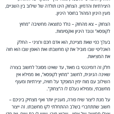
היצירתיות והדמיון. הצחוק הינו תולדה של שילוב בין השניים,
מעין היגיון המהול בחוסר היגיון.
הצחוק – צא מהחוק – נולד כתוצאה מחשיבה "מחוץ
לקופסא" ונוגד היגיון ואקסיומות.
בעלך כפי שאת מציינת, הוא אדם חכם ורציני – החלק
האנליטי שבו מוביל את קו מחשבתו ואת האופן שבו הוא חוה
את המציאות.
חלק זה דומיננטי בו מאוד, עד שאינו מסוגל לחשוב בצורה
שאינה הגיונית, לחשוב "מחוץ לקופסא", ואז ממילא אין
השילוב עם מוח ימין המופקד על חוויה, יצירתיות ומעוף
מחשבתי, וממילא נעלם לו ה"צחוק".
על מנת ליצור שיח פורה, מעניין יותר ואף מצחיק ביניכם –
חשוב שתתחברי בשלב ההתחלתי לקו מחשבתו. זה ייצור
אצלו תחושה של אמון - שהוא מובן, שיש לו בת שיח, ואז מדי