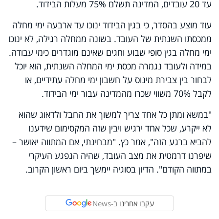
עד 20 עובדים, המדינה תשלם 75% מעלות הבידוד.
עוד מוצע בהסדר, כי בגין הבידוד ינוכו עד ארבעה ימי מחלה
ממכסתו השנתית של העובד. בשונה ממחלה רגילה, לא ינוכו
ימי מחלה בגין סופי שבוע וחגים שאינם מוגדרים כימי עבודה.
במידה ולעובד נגמרה מכסת ימי המחלה השנתית, הוא יוכל
לבחור בין צבירת מינוס על חשבון ימי מחלה עתידיים, או
לקבל 70% משווי שכרו מהמדינה עבור ימי הבידוד.
"במשא ומתן כל אחד צריך למשוך את החבל ולדאוג שהוא
לא ייקרע, שכל אחד ירגיש ויבין שזה המקסימום שידענו
להביא ברגע הזה", אמר כץ. "מבחינתי, אם המתווה יאושר –
שיפרנו דרמטית את מצב העובד, שהיה הנפגע העיקרי
במתווה הקודם". הדיון בסוגיה יימשך ביום ראשון הקרוב.
עקבו אחרינו ב-
News