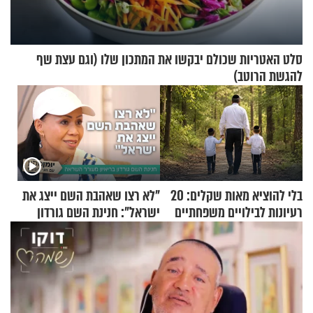
סלט האטריות שכולם יבקשו את המתכון שלו (וגם עצת שף
להגשת הרוטב)
בלי להוציא מאות שקלים: 20
"לא רצו שאהבת השם ייצג את
רעיונות לבילויים משפחתיים
ישראל": חנינת השם גורדון
כמעט בחינם
בריאיון מעורר השראה