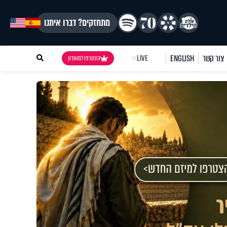
מתחזקים? דברו איתנו
צור קשר
ENGLISH
LIVE
הצטרפו למועדון