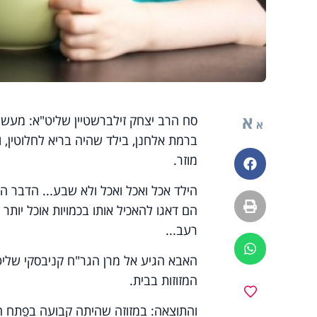
א
סח הרב יצחק זילברשטיין שליט"א: מעשה 
א
ברמת אלחנן, בילד שהיה בריא לחלוטין,
מוזר.
פייסבוק
הילד אכל ואכל ואכל ולא שבע... הדבר ה
הדפסה
הם דאגו להאכיל אותו בכמויות אוכל יותר 
רעב...
ווטסאפ
האבא הגיע אל מרן הגר"ח קניבסקי שליט
המזוזות בבית.
מועדפים
והתוצאה: במזוזה שהיתה קבועה בפֶתח 