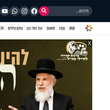
VOD
מגזין
חדשות
הרב זמיר כהן
עולם הילדים
70 שאלות
X