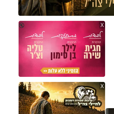
X
🔇
X