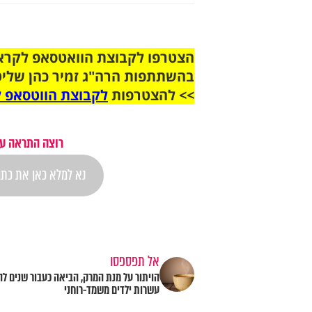
בהשתתפות הרה"ג זמיר כהן שליט
>> להצטרפות
לקבוצת הווטסאפ ל
רוצה התראה על 
אל תפספסו
הויתור על מנת המרק, הביאה כעבור שנים ל
עשרות ילדים משמד-רוחני