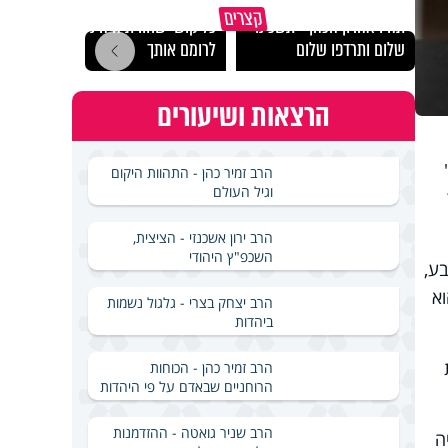
מכילי
קצרים
תהיו אהרון הכהן - תשכינו
כל קושי שחווית היה ניסיון
במבחן
שלום ותרדפו שלום
לרומם אותך
ואלתר
הרצאות ושיעורים
הרב זמיר כהן - התהוות היקום
וגיל העולם
הרב ירון אשכנזי - הציצית,
השכפ"ץ היהודי
ע,
וא
הרב יצחק בצרי - גלגול נשמות
ביהדות
הרב זמיר כהן - הכוחות
הרוחניים שבאדם על פי היהדות
הרב שניר גואטה - ההזדמנות
ה