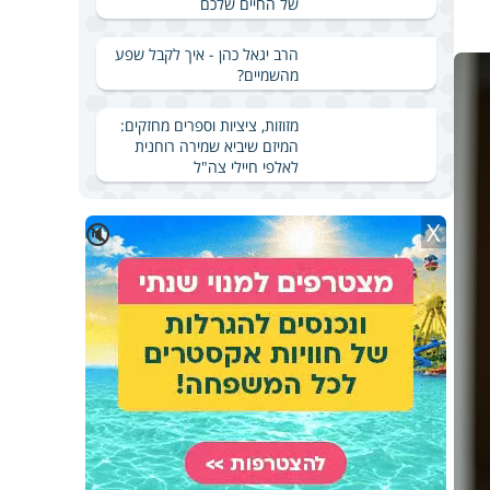
של החיים שלכם
הרב יגאל כהן - איך לקבל שפע
מהשמיים?
מזוזות, ציציות וספרים מחזקים:
המיזם שיביא שמירה רוחנית
לאלפי חיילי צה"ל
X
🔇