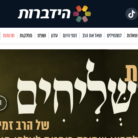
למתחילים
שאל את הרב
זמני היום
עלון
שופס
מחלקות
תרומות