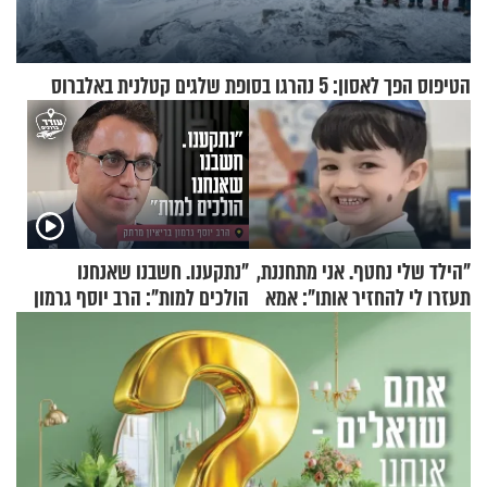
הטיפוס הפך לאסון: 5 נהרגו בסופת שלגים קטלנית באלברוס
"הילד שלי נחטף. אני מתחננת,
"נתקענו. חשבנו שאנחנו
תעזרו לי להחזיר אותו": אמא
הולכים למות": הרב יוסף גרמון
של יובל בן ה-4 בריאיון דומע
בריאיון מרתק