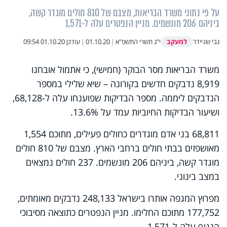
על פי נתוני משרד הבריאות, מצבם של 810 חולים מוגדר קשה,
ביניהם 206 מונשמים. מניין הנפטרים עלה ל-1,571
למעקב
גבי שניידר
י"ג תשרי התשפ"א
|
01.10.20
|
עודכן
01.10.20 09:54
משרד הבריאות מסר הבוקר (חמישי), כי אתמול אובחנו
8,919 נדבקים חדשים בקורונה – שיא שלילי במספר
הנדבקים ליממה. מספר הבדיקות שפוענחו עלה ל-68,128,
ושיעור הבדיקות החיוביות עמד על 13.6%.
68,811 בני אדם מוגדרים כחולים פעילים, מתוכם 1,554
מאושפזים בבתי חולים ברחבי הארץ. מצבם של 810 חולים
מוגדר קשה, ביניהם 206 מונשמים. 237 חולים נמצאים
במצב בינוני.
מפרוץ המגפה אותרו בישראל 248,133 נדבקים מאומתים,
177,752 מתוכם החלימו. מניין הנפטרים כתוצאה מסיבוכי
הנגיף עלה ל-1,571.