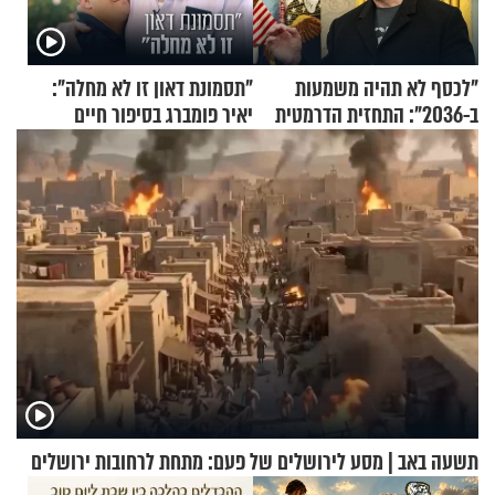
"לכסף לא תהיה משמעות
"תסמונת דאון זו לא מחלה":
ב-2036": התחזית הדרמטית
יאיר פומברג בסיפור חיים
של אילון מאסק על עתיד
מעורר השראה
הכלכלה
תשעה באב | מסע לירושלים של פעם: מתחת לרחובות ירושלים