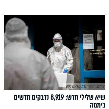
(צילום: יונתן זינדל, פלאש 90)
שיא שלילי חדש: 8,919 נדבקים חדשים
ביממה