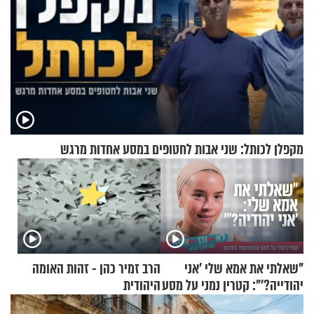
מקפלן לכותל: שני אבות לחטופים במסע אחדות מרגש
"שאלתי את אמא שלי 'אני
הרב זמיר כהן - זהות האומה
יהודייה?'": קטרין נמני על מסע
היהודית
ההתחזקות המרגש