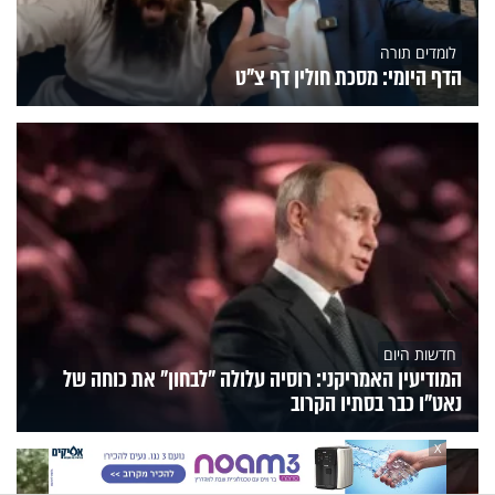
לומדים תורה
הדף היומי: מסכת חולין דף צ"ט
חדשות היום
המודיעין האמריקני: רוסיה עלולה "לבחון" את כוחה של
נאט"ו כבר בסתיו הקרוב
X