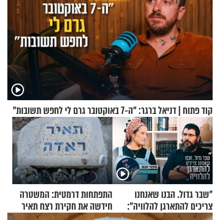
קוד פתוח | דניאל ברגר: "ה-7 באוקטובר גרם לי לחפש תשובות"
"שבר גדול. הבנו שאנחנו
התפתחות דרמטית: המשטרה
צריכים להתארגן להלוויה":
חידשה את חקירת רצח תאיר
זוגיות במבחן, הפעם עם מרים
ראדה