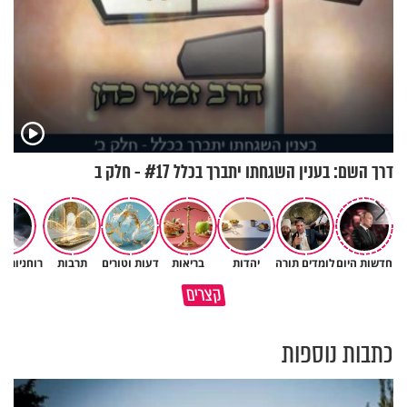
דרך השם: בענין השגחתו יתברך בכלל #17 - חלק ב
חדשות היום
לומדים תורה
יהדות
בריאות
דעות וטורים
תרבות
רוחניות ו
גם ׳הרע׳ זה הרחמים של בורא
קצרים
מדוע האמונה נמשלה למלח?
עולם
כתבות נוספות