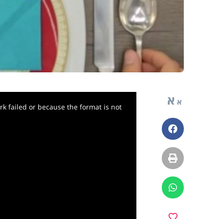
א
א
k failed or because the format is not
פייסבוק
הדפסה
ווטסאפ
מועדפים