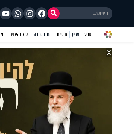
VOD
מגזין
חדשות
הרב זמיר כהן
עולם הילדים
70 שאלות
X