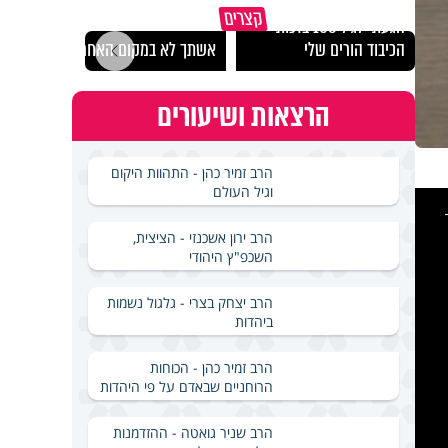
קצרים
הגעתי לגיל 108 בזכות
נבחר
הכיבוד הורים שלי
אשתך לא במקום האחרון
ישרא
הרצאות ושיעורים
הרב זמיר כהן - התהוות היקום
וגיל העולם
This
is
a
modal
windo
הרב ירון אשכנזי - הציצית,
השכפ"ץ היהודי
הרב יצחק בצרי - גלגול נשמות
ביהדות
הרב זמיר כהן - הכוחות
הרוחניים שבאדם על פי היהדות
הרב שניר גואטה - ההזדמנות