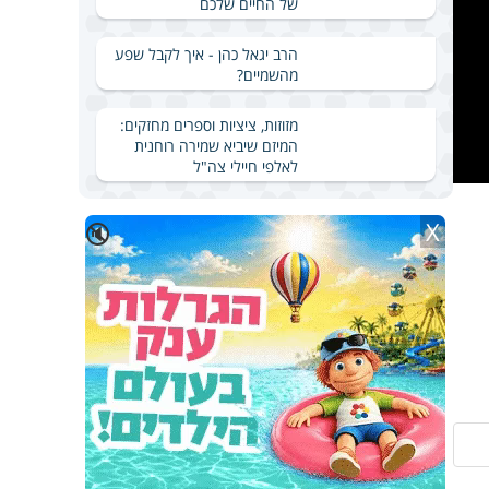
של החיים שלכם
הרב יגאל כהן - איך לקבל שפע
מהשמיים?
מזוזות, ציציות וספרים מחזקים:
המיזם שיביא שמירה רוחנית
לאלפי חיילי צה"ל
X
🔇