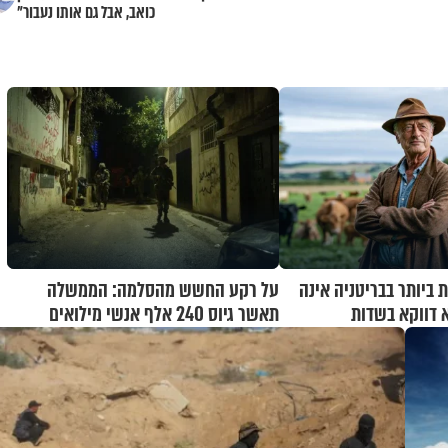
כואב, אבל גם אותו נעבור"
 ביותר בבריטניה אינה
על רקע החשש מהסלמה: הממשלה
א דווקא בשדות
תאשר גיוס 240 אלף אנשי מילואים