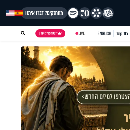
מתחזקים? דברו איתנו
צור קשר
ENGLISH
LIVE
הצטרפו למועדון