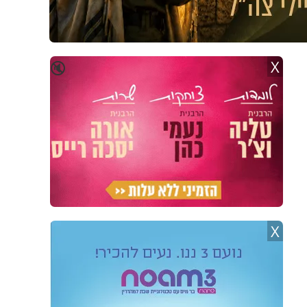
X
🔇
X