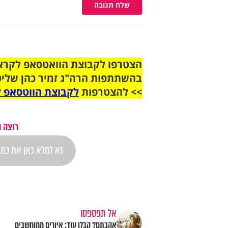
שלח תגובה
בהשתתפות הרה"ג זמיר כהן שליט
>> להצטרפות
לקבוצת הווטסאפ ל
רוצה 
אל תפספסו
אהבתם? קבלו עוד: איורים ממוחשבים