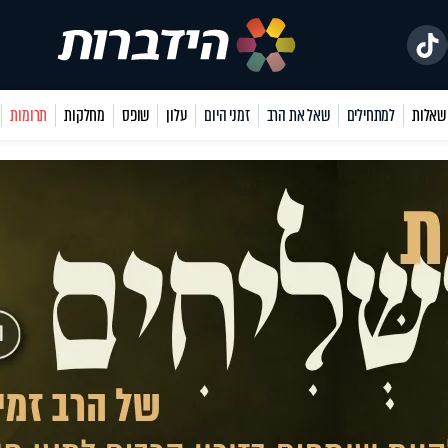
למתחילים
שאל את הרב
זמני היום
עלון
שופס
מחלקות
תרומות