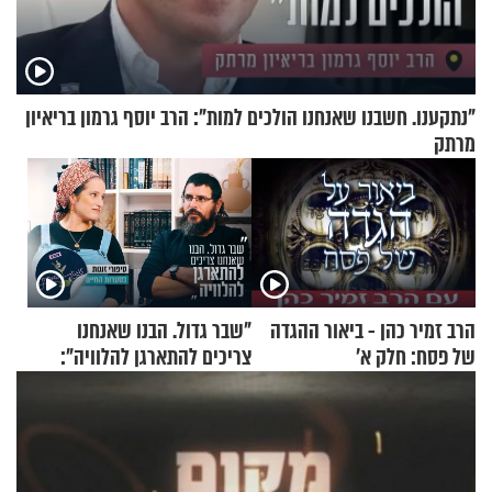
"נתקענו. חשבנו שאנחנו הולכים למות": הרב יוסף גרמון בריאיון
מרתק
הרב זמיר כהן - ביאור ההגדה
"שבר גדול. הבנו שאנחנו
של פסח: חלק א’
צריכים להתארגן להלוויה":
זוגיות במבחן, הפעם עם מרים
וגד דנינו