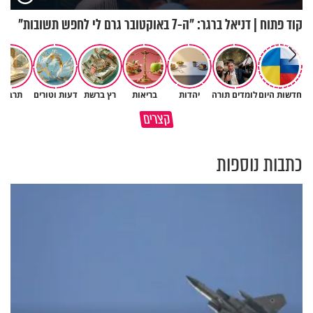
קוד פתוח | דניאל ברגר: "ה-7 באוקטובר גרם לי לחפש תשובות"
חדשות היום
לומדים תורה
יהדות
בריאות
רץ ברשת
דעות וטורים
תרבות
משפחת מתן משתפת בהתמודדות
האמונה האמיתית בבורא עולם
קצרים
עם התסמונת של הבת יעלי
היא לדעת לקבל גם לא
כתבות נוספות