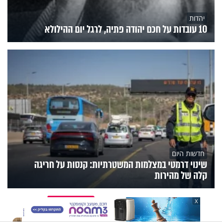
יהדות
10 עובדות על חכם יהודה פתיה, לרגל יום ההילולא
חדשות היום
שינוי דרמטי במצלמות המשטרתיות: קנסות על חריגה
קלה של מהירות
הנצפים
פעילות הידברות
תוכניות הערוץ
X