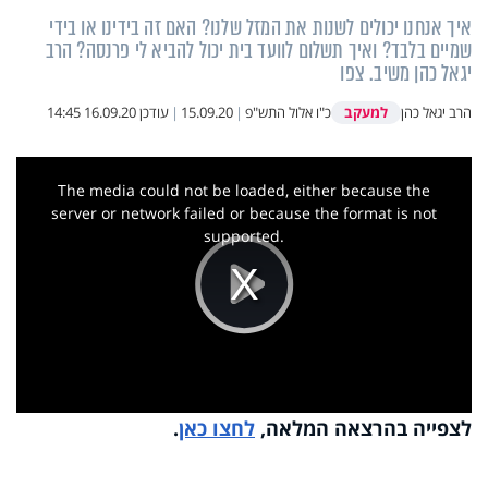
איך אנחנו יכולים לשנות את המזל שלנו? האם זה בידינו או בידי
שמיים בלבד? ואיך תשלום לוועד בית יכול להביא לי פרנסה? הרב
יגאל כהן משיב. צפו
למעקב
הרב יגאל כהן
כ"ו אלול התש"פ
|
15.09.20
|
עודכן
16.09.20 14:45
This
is
a
The media could not be loaded, either because the
modal
window.
server or network failed or because the format is not
supported.
Play
Video
לצפייה בהרצאה המלאה,
לחצו כאן
.