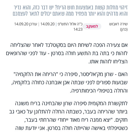
זיהוי מחלות קשות באמצעות חוש הריח? יש דבר כזה, והוא נדיר
והוא מדהים והוא יותר מפחיד ממה שאתם יכולים לתאר לעצמכם
שירה דאבוש
כ"ה אלול התש"פ
|
14.09.20
|
עודכן
14.09.20
למעקב
(כהן)
14:23
אם צעירה הפכה לשיחת היום בסקוטלנד לאחר שהצליחה
לזהות כי בתה בת התשע חולה בסרטן - עוד לפני שהרופאים
הצליחו לזהות אותו.
האם - שרון מק'אליסטר, סיפרה כי "הריחה את הלוקמיה"
שבועות ספורים לפני שבתה אכן אובחנה כחולה בלוקמיה,
והחלה בטיפולי הכימותרפיה.
לתקשורת המקומית סיפרה שרון שהבחינה בריח משונה
ביותר שהריחה בעבר, כשבתה החלה להתלונן על כאבי גב
חזקים. "יצא ממנה ריח מאוד ייחודי שהרחתי בעבר,
כשטיפלתי באישה שהייתה חולה בסרטן. אני יודעת שזה