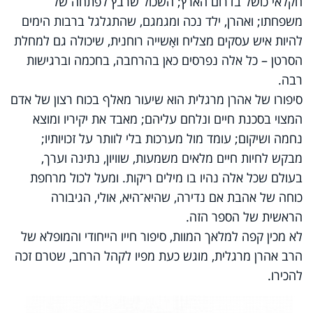
חקלאי כושל בדרום הארץ; השכול שרבץ לפתחה של
משפחתו; ואהרן, ילד נכה ומגמגם, שהתגלגל ברבות הימים
להיות איש עסקים מצליח ואָשייה רוחנית, שיכולה גם למחלת
הסרטן – כל אלה נפרסים כאן בהרחבה, בחכמה וברגישות
רבה
.
סיפורו של אהרן מרגלית הוא שיעור מאלף בכוח רצון של אדם
המצוי בסכנת חיים ונלחם עליהם; מאבד את יקיריו ומוצא
נחמה ושיקום; עומד מול מערכות בלי לוותר על זכויותיו;
מבקש לחיות חיים מלאים משמעות, שוויון, נתינה וערך,
בעולם שכל אלה נהיו בו מילים ריקות. ומעל לכול מרחפת
כוחה של אהבת אם נדירה, שהיא־היא, אולי, הגיבורה
הראשית של הספר הזה
.
לא מכין קפה למלאך המוות, סיפור חייו הייחודי והמופלא של
הרב אהרן מרגלית, מוגש כעת מפיו לקהל הרחב, שטרם זכה
להכירו
.