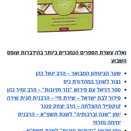
ואלה עשרת הספרים הנמכרים ביותר בהידברות שופס
השבוע
שער הביטחון המבואר – הרב יגאל כהן
נצור לשונך במהדורת כיס
ספר דניאל עם פירוש "נזר חזיונות" – הרב זמיר כהן
סידור לבת ישראל – שירת חיי – הרבנית חגית שירה
קוקטייל ההצלחה – הרב יצחק פנגר
יומן "שנה וברכותיה" לשנת תשפ"א – הרבנית
ימימה מזרחי
יומן שבועי "נקודות טובות" לשנת תשפ"א –