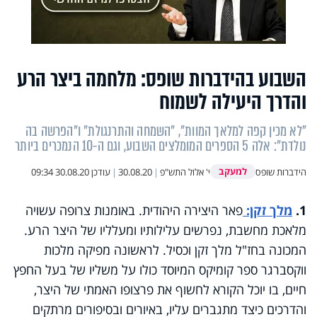
השבוע בהידברות שופס: מלחמה ביצר הרע
והדרך היעילה לשמוח
"לא מכין קפה למלאך המוות", "השמחה והתרנגולת" ו"הפרשה בה
נולדת": אלה 5 הספרים המומלצים השבוע, וגם ה-10 הנמכרים ביותר
למעקב
הידברות שופס
י' אלול התש"פ
|
30.08.20
|
עודכן
30.08.20 09:34
1.
מלך זקן:
פאר היצירה היהודית. באומנות צרופה עשויה
מלאכת מחשבת, נפרשים עלילותיו ומעלליו של היצר הרע.
המכונה בחז"ל מלך זקן וכסיל
.
לראשונה מפיקה מלכות
ווקסברגר ספר קומיקס המיוסד כולו על משליו של בעל החפץ
חיים
,
בו יוכל הקורא לחשוף את פרצופו האמתי של היצר,
והדרכים כיצד מתגברים עליו, באיורים ובסיפורים מרתקים