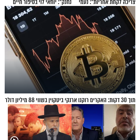
צריכה לקחת אחריות": נעמי
נחנק": יוחאי לוי בסיפור חיים
בנט בריאיון אישי
מעורר השראה
תוך 30 דקות: האקרים רוקנו ארנקי ביטקוין בשווי 88 מיליון דולר