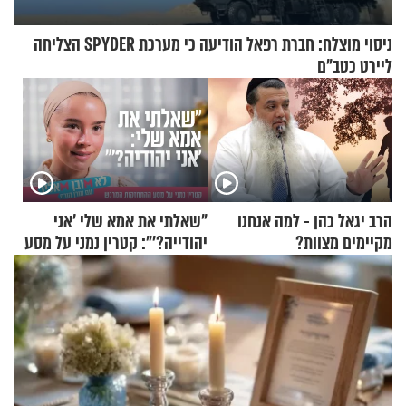
ניסוי מוצלח: חברת רפאל הודיעה כי מערכת SPYDER הצליחה
ליירט כטב"ם
הרב יגאל כהן - למה אנחנו
"שאלתי את אמא שלי 'אני
מקיימים מצוות?
יהודייה?'": קטרין נמני על מסע
ההתחזקות המרגש