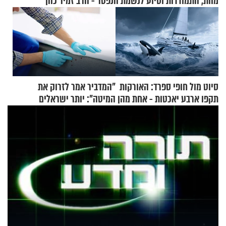
מוות, התמודדות וסיוע לנשמת הנפטר - הרב זמיר כהן
סיוט מול חופי ספרד: האורקות
"המדביר אמר לזרוק את
תקפו ארבע יאכטות - אחת מהן
המיטה": יותר ישראלים
טבעה
מדווחים על מכת פשפשי
המיטה