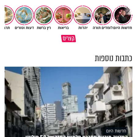
חדשות היום
לומדים תורה
יהדות
בריאות
רץ ברשת
דעות וטורים
תרבות
האמונה האמיתית בבורא עולם
אין צורך להיות גדול כדי לשנות א
קצרים
היא לדעת לקבל גם לא
העולם
כתבות נוספות
חדשות היום