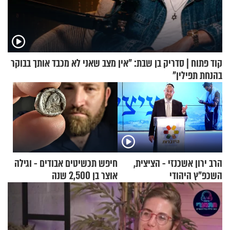
קוד פתוח | סדריק בן שבת: "אין מצב שאני לא מכבד אותך בבוקר
בהנחת תפילין"
הרב ירון אשכנזי - הציצית,
חיפש תכשיטים אבודים - וגילה
השכפ"ץ היהודי
אוצר בן 2,500 שנה