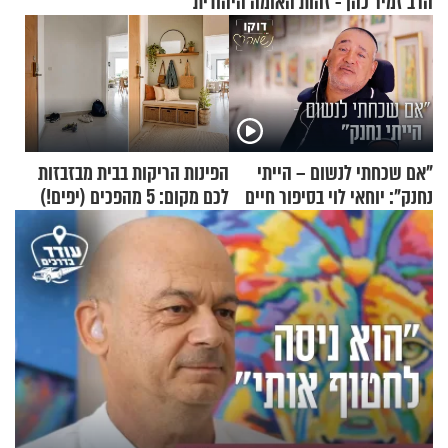
הרב זמיר כהן - זהות האומה היהודית
"אם שכחתי לנשום – הייתי
הפינות הריקות בבית מבזבזות
נחנק": יוחאי לוי בסיפור חיים
לכם מקום: 5 מהפכים (יפים!)
מעורר השראה
שאפשר לעשות כבר היום