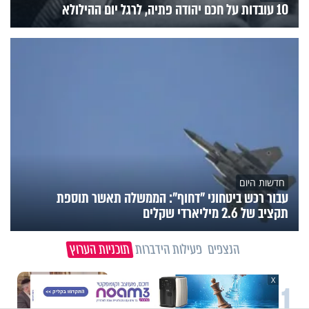
10 עובדות על חכם יהודה פתיה, לרגל יום ההילולא
חדשות היום
עבור רכש ביטחוני "דחוף": הממשלה תאשר תוספת
תקציב של 2.6 מיליארדי שקלים
הנצפים
פעילות הידברות
תוכניות הערוץ
X
1
וידיאו מגזין
"הגמגום לא מגדיר אותי": ישראל