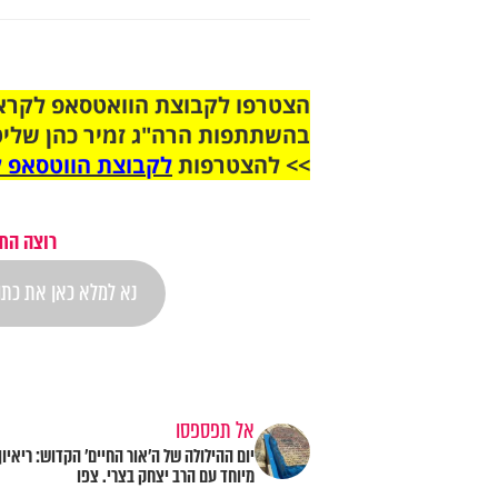
בהשתתפות הרה"ג זמיר כהן שליט
>> להצטרפות
לקבוצת הווטסאפ ל
רוצה התר
אל תפספסו
יום ההילולה של ה’אור החיים’ הקדוש: ריאיון
מיוחד עם הרב יצחק בצרי. צפו