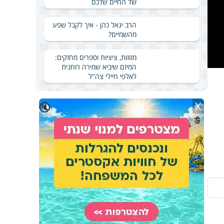
של החיים שלכם
הרב יגאל כהן - איך לקבל שפע
מהשמיים?
מזוזות, ציציות וספרים מחזקים:
המיזם שיביא שמירה רוחנית
לאלפי חיילי צה"ל
X
🔇