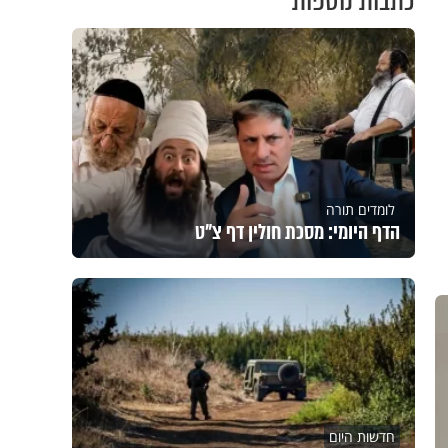
כתבות נוספות
לומדים תורה
הדף היומי: מסכת חולין דף צ"ט
חדשות היום