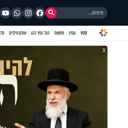
VOD
מגזין
חדשות
הרב זמיר כהן
עולם הילדים
70 שאלות
X