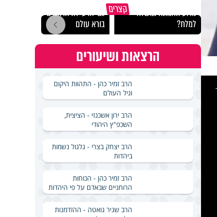
קצרים
מדוע האמונה נמשלה
גם ׳הרע׳ זה הרחמים של
האם מ
למלח?
בורא עולם
בשבת
הרצאות ושיעורים
This
הרב זמיר כהן - התהוות היקום
is
a
וגיל העולם
modal
windo
הרב ירון אשכנזי - הציצית,
השכפ"ץ היהודי
הרב יצחק בצרי - גלגול נשמות
ביהדות
הרב זמיר כהן - הכוחות
הרוחניים שבאדם על פי היהדות
הרב שניר גואטה - ההזדמנות