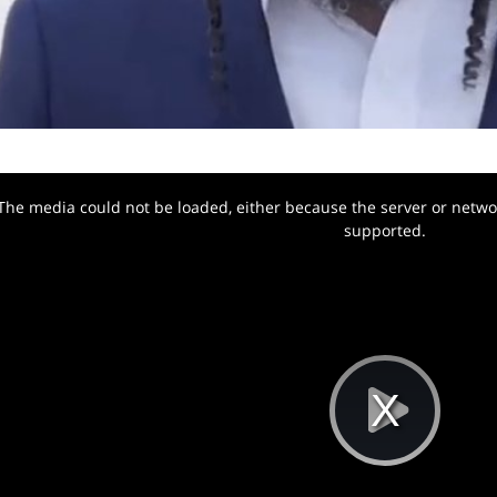
The media could not be loaded, either because the server or networ
w.
supported.
Pla