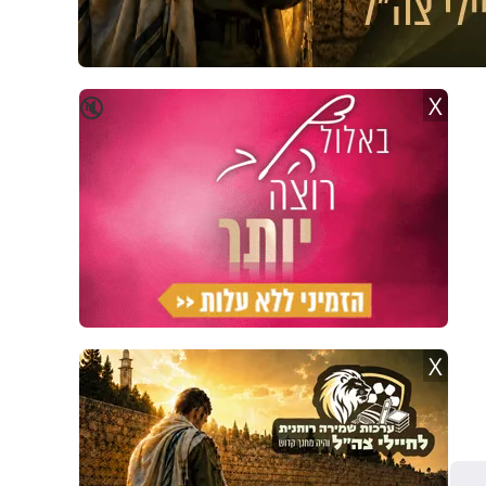
X
🔇
X