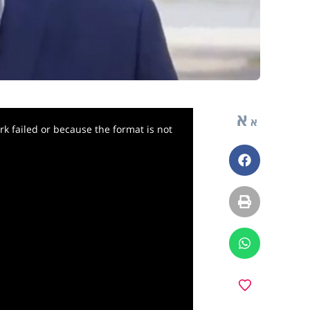
א
א
k failed or because the format is not
פייסבוק
הדפסה
ווטסאפ
y
מועדפים