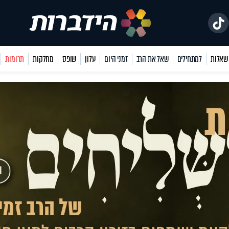
למתחילים
שאל את הרב
זמני היום
עלון
שופס
מחלקות
תרומות