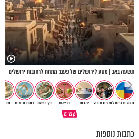
תשעה באב | מסע לירושלים של פעם: מתחת לרחובות ירושלים
חדשות היום
לומדים תורה
יהדות
בריאות
רץ ברשת
דעות וטורים
תרבות
תעצרו לפני שאתם מוציאים דיבה
קצרים
על ציבור שלם
מתכון ל׳שבת שלום׳
כתבות נוספות