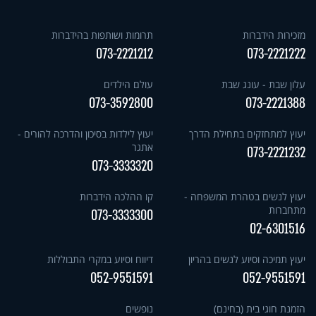
מזכירות הידברות
תרומות ושותפות בהידברות
073-2221212
073-2221222
עלון שבת - עונג שבת
עולם הילדים
073-3592800
073-2221388
יעוץ למתחזקים בתחילת הדרך
יעוץ לילדות בסיכון והדרכה להורים -
אתגר
073-2221232
073-3333320
יעוץ לנשים בטהרת המשפחה -
קו ההלכה הידברות
מתחברות
073-3333300
02-6301516
יעוץ תמיכה וסיוע לנשים בהריון
דיווח וסיוע במקרי התבוללות
052-9551591
052-9551591
הזמנת חוגי בית (בחינם)
נופשים