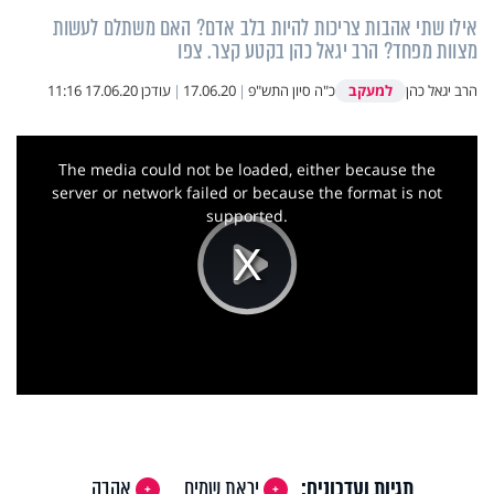
אילו שתי אהבות צריכות להיות בלב אדם? האם משתלם לעשות
מצוות מפחד? הרב יגאל כהן בקטע קצר. צפו
למעקב
הרב יגאל כהן
כ"ה סיון התש"פ
|
17.06.20
|
עודכן
17.06.20 11:16
This
is
a
The media could not be loaded, either because the
modal
window.
server or network failed or because the format is not
supported.
Play
Video
תגיות ועדכונים:
יראת שמים
אהבה