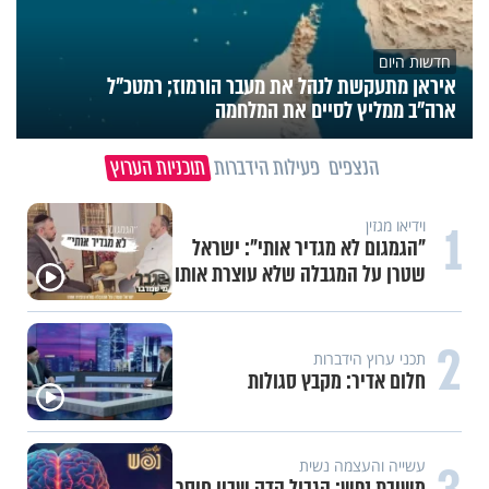
חדשות היום
איראן מתעקשת לנהל את מעבר הורמוז; רמטכ"ל
ארה"ב ממליץ לסיים את המלחמה
הנצפים
פעילות הידברות
תוכניות הערוץ
1
וידיאו מגזין
"הגמגום לא מגדיר אותי": ישראל
שטרן על המגבלה שלא עוצרת אותו
2
תכני ערוץ הידברות
חלום אדיר: מקבץ סגולות
עשייה והעצמה נשית
משיבת נפש: הגבול הדק שבין חוסר