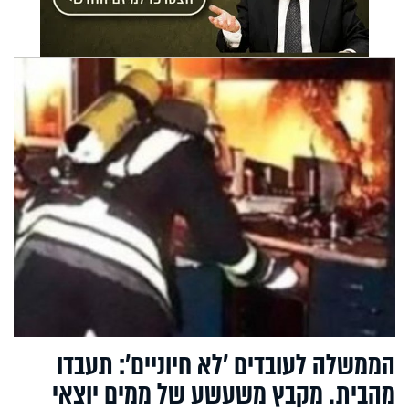
הממשלה לעובדים 'לא חיוניים': תעבדו
מהבית. מקבץ משעשע של ממים יוצאי