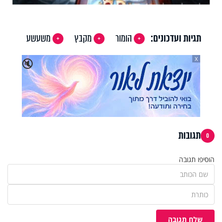
תגיות ועדכונים:
הומור
מקבץ
משעשע
X
🔇
תגובות
0
הוסיפו תגובה
שלח תגובה