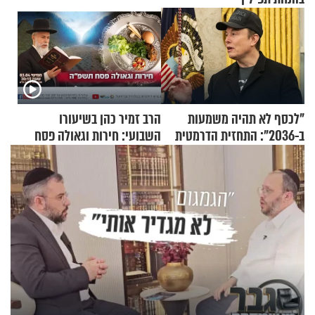
"לכסף לא תהיה משמעות
הרב זמיר כהן בשיעורו
ב-2036": התחזית הדרמטית
השבועי: חירות וגאולה פסח
של אילון מאסק על עתיד
תשפ"ה
הכלכלה