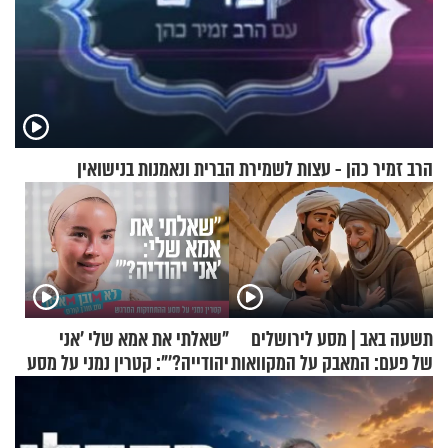
הרב זמיר כהן - עצות לשמירת הברית ונאמנות בנישואין
תשעה באב | מסע לירושלים
"שאלתי את אמא שלי 'אני
של פעם: המאבק על המקוואות
יהודייה?'": קטרין נמני על מסע
ההתחזקות המרגש