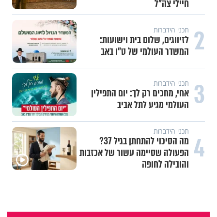
חיילי צה"ל
2
תכני הידברות
לזיווגים, שלום בית וישועות:
המשדר העולמי של ט"ו באב
3
תכני הידברות
אחי, מחכים רק לך: יום התפילין
העולמי מגיע לתל אביב
תכני הידברות
4
מה הסיכוי להתחתן בגיל 37?
הפעולה שסיימה עשור של אכזבות
והובילה לחופה