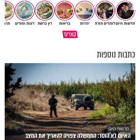
חדשות היום
לומדים תורה
יהדות
בריאות
רץ ברשת
דעות וטורים
תרבות
גם ׳הרע׳ זה הרחמים של בורא
קצרים
מדוע האמונה נמשלה למלח?
עולם
כתבות נוספות
חדשות היום
האיום לא הוסר: הממשלה צפויה להאריך את המצב