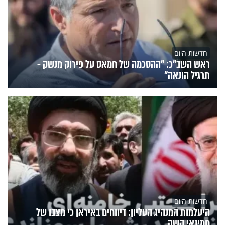
חדשות היום
ראש השב"כ: "ההסכמה של חמאס על פירוק מנשק -
תרגיל הונאה"
חדשות היום
היעלמות המנהיג העליון: דיווחים באיראן כי מצבו של
חמינאי קשה