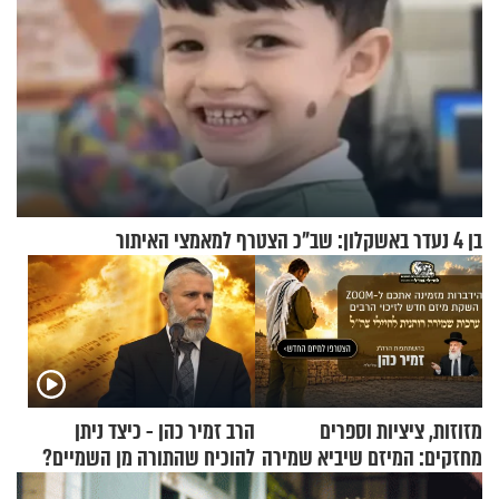
בן 4 נעדר באשקלון: שב"כ הצטרף למאמצי האיתור
מזוזות, ציציות וספרים
הרב זמיר כהן - כיצד ניתן
מחזקים: המיזם שיביא שמירה
להוכיח שהתורה מן השמיים?
רוחנית לאלפי חיילי צה"ל