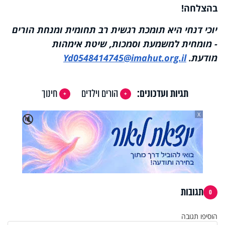
בהצלחה!
יוכי דנחי היא תומכת רגשית רב תחומית ומנחת הורים
- מומחית למשמעת וסמכות, שיטת אימהות
מודעת.
Yd0548414745@imahut.org.il
תגיות ועדכונים:
הורים וילדים
חינוך
X
🔇
תגובות
0
הוסיפו תגובה