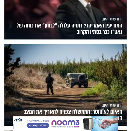
חדשות היום
המודיעין האמריקני: רוסיה עלולה "לבחון" את כוחה של
נאט"ו כבר בסתיו הקרוב
חדשות היום
האיום לא הוסר: הממשלה צפויה להאריך את המצב
המיוחד בעורף
X