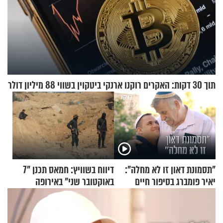
תוך 30 דקות: האקרים רוקנו ארנקי ביטקוין בשווי 88 מיליון דולר
"תסמונת דאון זו לא מחלה":
דיווח בשוויץ: חמאס תכנן "7
יאיר פומברג בסיפור חיים
באוקטובר שני" באירופה
מעורר השראה