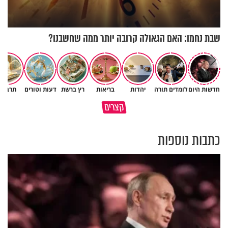
שבת נחמו: האם הגאולה קרובה יותר ממה שחשבנו?
חדשות היום
לומדים תורה
יהדות
בריאות
רץ ברשת
דעות וטורים
תרבות
גם ׳הרע׳ זה הרחמים של בורא
קצרים
מדוע האמונה נמשלה למלח?
עולם
כתבות נוספות