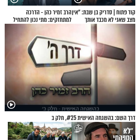
קוד פתוח | סדריק בן שבת: "אין
הרב זמיר כהן - הדרכה
מצב שאני לא מכבד אותך
למתחזקים: מתי נכון להתחיל
בבוקר בהנחת תפילין"
עם לבישת הציצית?
דרך השם: בהשגחה האישית #25, חלק ב