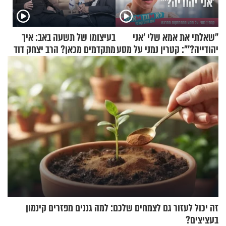
"שאלתי את אמא שלי 'אני
בעיצומו של תשעה באב: איך
יהודייה?'": קטרין נמני על מסע
מתקדמים מכאן? הרב יצחק דוד
ההתחזקות המרגש
גרוסמן בשיחה מיוחדת
זה יכול לעזור גם לצמחים שלכם: למה גננים מפזרים קינמון
בעציצים?