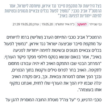
בצל הידיעות על מתקפת סייבר נגד איראן, שיוחסה לישראל, אמר
הרמטכ"ל אביב כוכבי: "נמשיך לפעול בכלים צבאיים מגוונים ובשיטות
לחימה ייחודיות לפגיעה באויב"
למעקב
גבי שניידר
כ"ה אייר התש"פ
|
19.05.20
|
עודכן
19.05.20 21:39
הרמטכ"ל אביב כוכבי התייחס הערב (שלישי) ברמז לדיווחים
על מתקפת סייבר שביצעה ישראל נגד איראן.
"
נמשיך לפעול
בכלים צבאיים מגוונים ובשיטות לחימה ייחודיות לפגיעה
באויב", אמר בנאום שנשא בטקס חילופי מפקד פיקוד העורף.
"המרחב הבנוי שבו התמקם האויב לא יהיה עבורנו מחסום
לתקיפה. האויב בחר לפרוס טילים ורקטות בתוך הכפרים,
ובכך הפך אותם למטרות צבאיות. וכך, ביום פקודה האויב
יגלה שבמו ידיו הפך את העורף שלו לחזית, ואנחנו נתקוף
אותו בעוצמה".
כוכבי הדגיש, כי "על צה"ל מוטלת החובה המוסרית להגן על