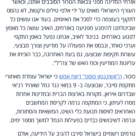
אזרחי המדינה מפני צבאות הטרור הסובבים אותנו, וכאשר
העורף הישראלי מאוים על ידי אלפי טילים ורקטות, לא נהסס
לתקוף בעוצמה כדי לסכל את האיומים. בעוד אנו עושים כל
שביכולתנו להימנע מפגיעה באזרחים, האויב עושה כל מאמץ
לפגוע באזרחים. בניגוד לאויב, אנחנו נפעל באופן התקפי
וערכי כאחד, ונבסס את הפעולה על מודיעין וצורך מבצעי.
עשרות תקיפות שבוצעו, גם בעת האחרונה, כבר הוכיחו את
עליונות המודיעין וכוח האש של צה"ל".
כזכור,
ה"וושינגטון פוסט" דיווח אמש
כי ישראל עומדת מאחורי
מתקפת סייבר, שבוצעה ב- 9 במאי נגד נמל שאהיד רג'אי
שבדרום איראן. מקורות בארצות הברית ובמדינות אחרות
מסרו לעיתון, כי המתקפה גרמה לקריסת המחשבים
האחראים לוויסות תנועת כלי השיט, המשאיות והסחורות,
וגרמה לשיבושים כבדים בפעילות הנמל למשך מספר ימים.
גורמים רשמיים בישראל סירבו להגיב על הידיעה, אולם