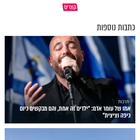
איך יתכן שעם ישראל הצליח
שלקחתי בחיים": לורה כהן בריאיו
קצרים
לשרוד במדבר ארבעים שנים?
אישי מרגש
כתבות נוספות
תרבות
אמו של עומר אדם: "ילדים זה אמת, והם מבקשים כיום
כיפה וציצית"