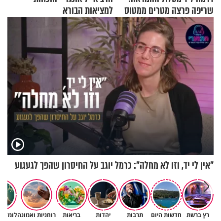
שריפה פרצה מטרים ממטוס
למציאות הבורא
מלא בנוסעים
"אין לי יד, וזו לא מחלה": כרמל יוגב על החיסרון שהפך לגעגוע
״ זו הייתה ההחלטה הכי קשה
רץ ברשת
חדשות היום
תרבות
יהדות
בריאות
רוחניות ואמונה
לומדים