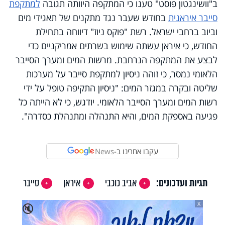
ב"וושינגטון פוסט" טענו כי המתקפה היוותה תגובה
למתקפת
סייבר איראנית
בחודש שעבר נגד מתקנים של תאגידי מים
וביוב ברחבי ישראל. רשת "פוקס ניוז" דיווחה בתחילת
החודש, כי איראן עשתה שימוש בשרתים אמריקניים כדי
לבצע את המתקפה הנרחבת. מרשות המים ומערך הסייבר
הלאומי נמסר, כי זוהה ניסיון למתקפת סייבר על מערכות
שליטה ובקרה במגזר המים: "ניסיון התקיפה טופל על ידי
רשות המים ומערך הסייבר הלאומי. יודגש, כי לא הייתה כל
פגיעה באספקת המים, והיא התנהלה ומתנהלת כסדרה".
עקבו אחרינו ב-
News
תגיות ועדכונים:
אביב כוכבי
איראן
סייבר
X
🔇