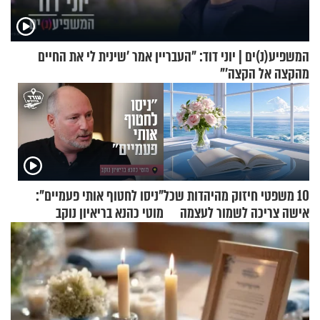
המשפיע(נ)ים | יוני דוד: "העבריין אמר 'שינית לי את החיים
מהקצה אל הקצה'"
10 משפטי חיזוק מהיהדות שכל
"ניסו לחטוף אותי פעמיים":
אישה צריכה לשמור לעצמה
מוטי כהנא בריאיון נוקב