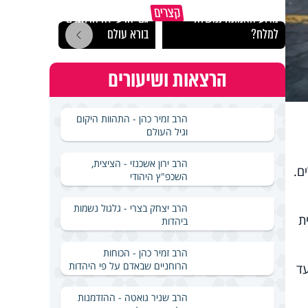
קצרים
מדוע האמונה נמשלה
גם ׳הרע׳ זה הרחמים של
האם מ
למלח?
בורא עולם
בשבת
הרצאות ושיעורים
הרב זמיר כהן - התהוות היקום
וגיל העולם
הרב ירון אשכנזי - הציצית,
ם.
השכפ"ץ היהודי
הרב יצחק בצרי - גלגול נשמות
ת
ביהדות
הרב זמיר כהן - הכוחות
הרוחניים שבאדם על פי היהדות
חד, שנועד
הרב שניר גואטה - ההזדמנות