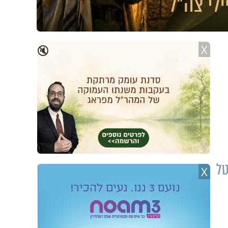
X
🔇
טל
X