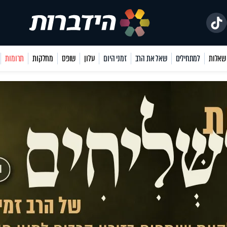
למתחילים
שאל את הרב
זמני היום
עלון
שופס
מחלקות
תרומות