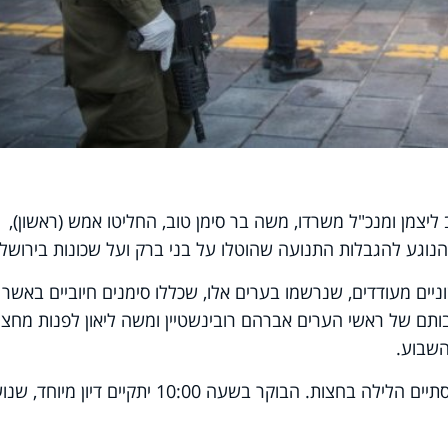
ליצמן ומנכ"ל משרדו, משה בר סימן טוב, החליטו אמש (ראשון),
נוגע להגבלות התנועה שהוטלו על בני ברק ועל שכונות בירושלי
ם מעודדים, שנרשמו בערים אלו, שכללו סימנים חיוביים באשר
תם של ראשי הערים אברהם רובינשטיין ומשה ליאון לפנות מחצי
השבוע.
הסגר על בני ברק והשכונות בירושלים הסתיים הלילה בחצות. הבוקר בשעה 10:00 יתקיים דיון מיו