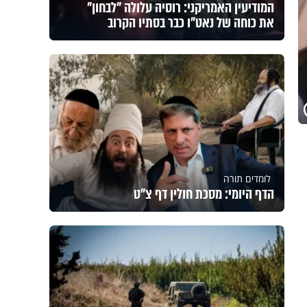
המודיעין האמריקני: רוסיה עלולה "לבחון"
את כוחה של נאט"ו כבר בסתיו הקרוב
לומדים תורה
הדף היומי: מסכת חולין דף צ"ט