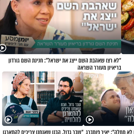
"לא רצו שאהבת השם ייצג את ישראל": חנינת השם גורדון
בריאיון מעורר השראה
 לא מחלה": יאיר פומברג
"שבר גדול. הבנו שאנחנו צריכים להתארגן