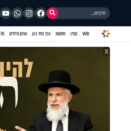
VOD
מגזין
חדשות
הרב זמיר כהן
עולם הילדים
70 שאלות
X