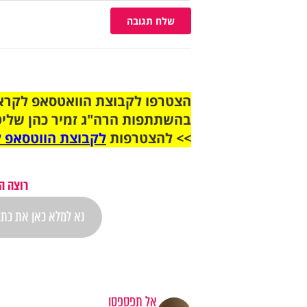
שלח תגובה
בהשתתפות הרה"ג זמיר כהן שליט
>> להצטרפות
לקבוצת הווטסאפ ל
רוצה ה
אל תפספסו