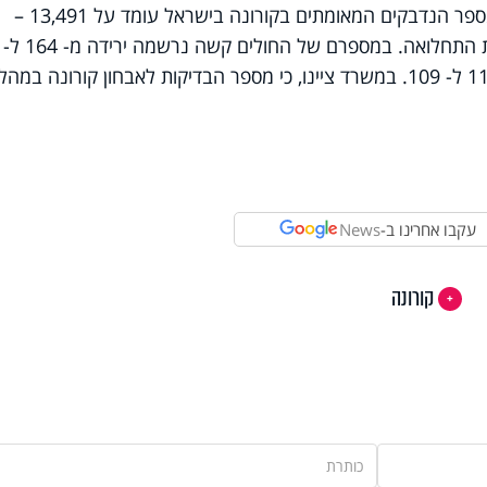
בתוך כך, משרד הבריאות עדכן אמש כי מספר הנדבקים המאומתים בקורונה בישראל עומד על 13,491 –
תוספת של 226 בני אדם ביממה לרשימת התחלואה. במספרם של החולים קשה נרשמה ירידה מ- 164 ל-
146. מספר החולים המונשמים ירד מ- 113 ל- 109. במשרד ציינו, כי מספר הבדיקות לאבחון קורונה במה
עקבו אחרינו ב-
News
קורונה