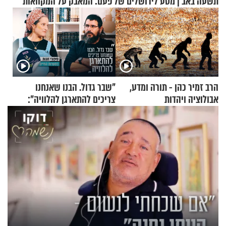
תשעה באב | מסע לירושלים של פעם: המאבק על המקוואות
הרב זמיר כהן - תורה ומדע,
"שבר גדול. הבנו שאנחנו
אבולוציה ויהדות
צריכים להתארגן להלוויה":
זוגיות במבחן, הפעם עם מרים
וגד דנינו