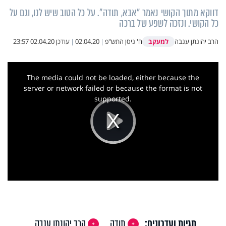
דווקא מתוך הקושי נאמר "אבא, תודה". על כל הטוב שיש לנו, וגם על
כל הקושי. ונזכה לשפע של ברכה
למעקב
הרב יהונתן ענבה
ח' ניסן התש"פ
|
02.04.20
|
עודכן
02.04.20 23:57
This
is
a
The media could not be loaded, either because the
modal
window.
server or network failed or because the format is not
supported.
Play
Video
תגיות ועדכונים:
תודה
הרב יהונתן ענבה