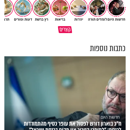
חדשות היום
לומדים תורה
יהדות
בריאות
רץ ברשת
דעות וטורים
תרבות
רבתם שוב? 💔 זה לא אומר
קצרים
שהאהבה נגמרה
פרשת שופטים בגרסת AI
כתבות נוספות
חדשות היום
ח״כ בוארון דורש לפסול את עופר כסיף מהתמודדות