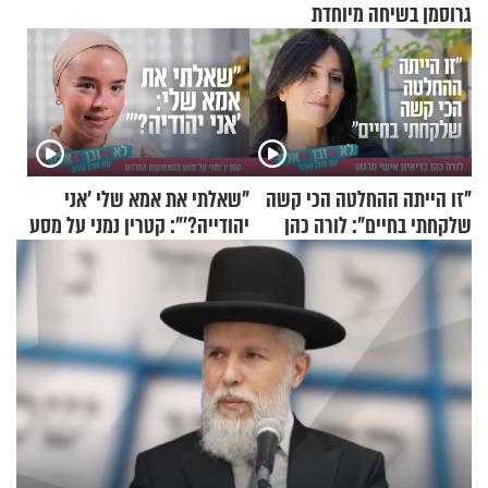
גרוסמן בשיחה מיוחדת
"זו הייתה ההחלטה הכי קשה
"שאלתי את אמא שלי 'אני
שלקחתי בחיים": לורה כהן
יהודייה?'": קטרין נמני על מסע
בריאיון אישי מרגש
ההתחזקות המרגש