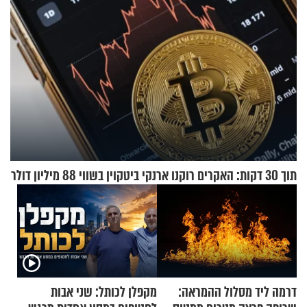
תוך 30 דקות: האקרים רוקנו ארנקי ביטקוין בשווי 88 מיליון דולר
דרמה ליד מסלול ההמראה:
מקפלן לכותל: שני אבות