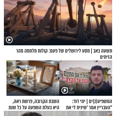
תשעה באב | מסע לירושלים של פעם: קולות מלחמה מהר
הזיתים
המשפיע(נ)ים | יוני דוד:
השבת הקרובה, פרשת ראה,
"העבריין אמר 'שינית לי את
היא בעלת השפעה על כל שנת
החיים מהקצה אל הקצה'"
תשפ"ז