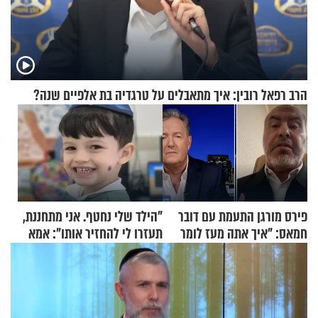
הרב רפאל רובין: איך מתאבלים על טרגדיה בת אלפיים שנה?
פירס מורגן התעמת עם דובר
"הילד שלי נחטף. אני מתחננת,
חמאס: "איך אתה מעז לומר
תעזרו לי להחזיר אותו": אמא
שלא ביצעתם פשעי מלחמה?!"
של יובל בן ה-4 בריאיון דומע