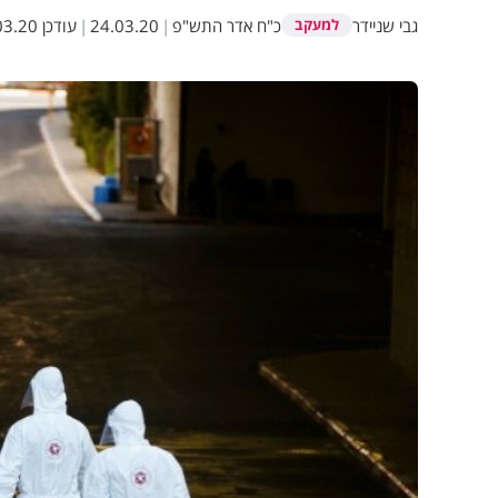
גבי שניידר
כ"ח אדר התש"פ
|
24.03.20
|
עודכן
20 13:51
למעקב