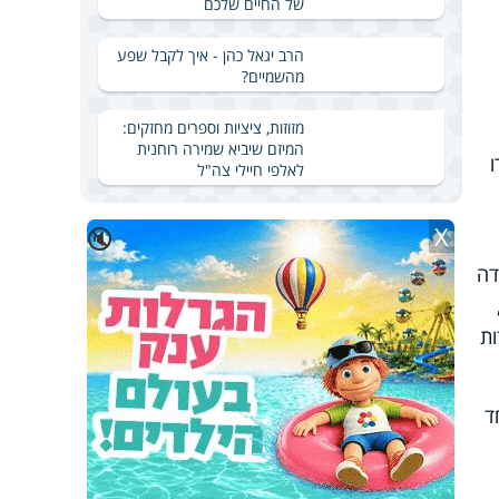
של החיים שלכם
הרב יגאל כהן - איך לקבל שפע
מהשמיים?
מזוזות, ציציות וספרים מחזקים:
המיזם שיביא שמירה רוחנית
רו
לאלפי חיילי צה"ל
X
🔇
דה
ות
אחד