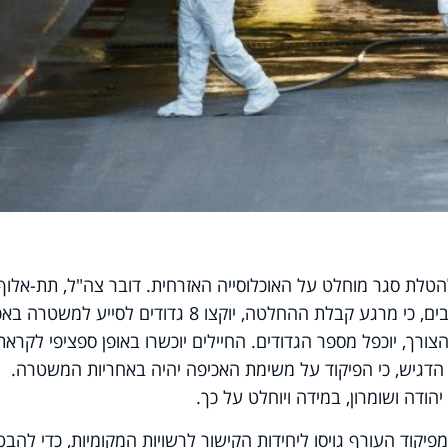
ת סגר מוחלט על האוכלוסייה האזרחית. דובר צה"ל, תת-אלוף 
זילברמן, אמר היום (שלישי), בתדרוך לכתבים, כי מרגע קבלת ההחלטה, יוקצו 8 גדודים לסייע 
ורך, יוכפל מספר הגדודים. החיילים יוכשרו באופן ספציפי לקראת
הדגיש, כי הפיקוד על משימת האכיפה יהיה באחריות המשטרה.
ודה ושומרון, במידה ויוחלט על כך.
1,000 אנשי מילואים מפיקוד העורף גויסו ליחידות הקישור לרשויות המקומיות, כדי להב