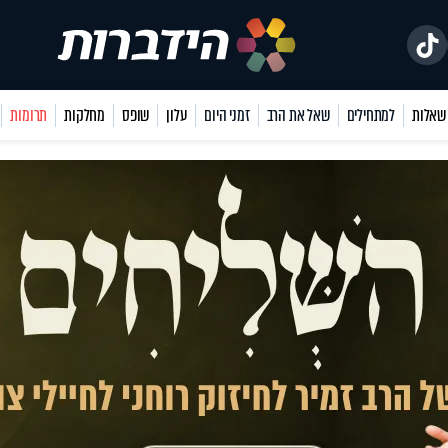
למתחילים
שאל את הרב
זמני היום
עלון
שופס
מחלקות
תרומות