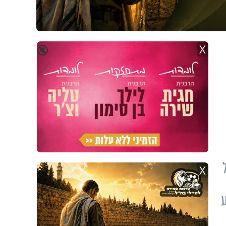
X
🔇
X