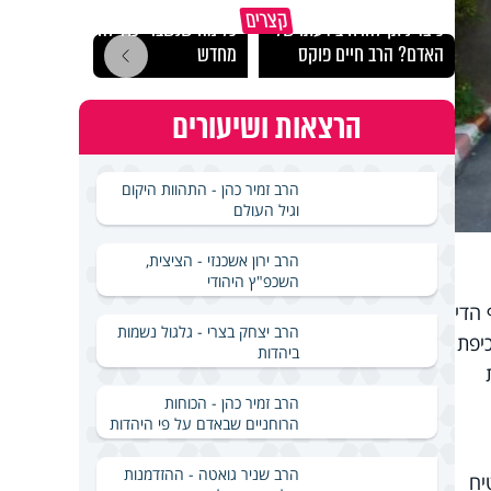
קצרים
כיצד ניתן להרחיב דעתו של
כל מה שנשבר יכול להיבנות
האם מ
האדם? הרב חיים פוקס
מחדש
בשבת
הרצאות ושיעורים
הרב זמיר כהן - התהוות היקום
וגיל העולם
הרב ירון אשכנזי - הציצית,
השכפ"ץ היהודי
הדי
הרב יצחק בצרי - גלגול נשמות
למשטרה באכיפת
ביהדות
הרב זמיר כהן - הכוחות
הרוחניים שבאדם על פי היהדות
הרב שניר גואטה - ההזדמנות
טיח