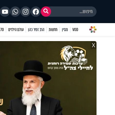
VOD
מגזין
חדשות
הרב זמיר כהן
עולם הילדים
70 שאלות
X