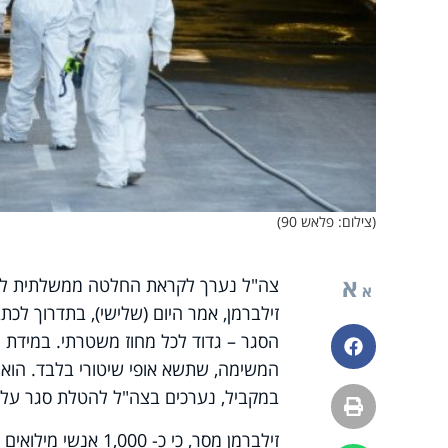
(צילום: פלאש 90)
א
צה"ל נערך לקראת החלטה ממשלתית להטל
א
הסגר – גדוד לכל מחוז משטרתי. במידת הצ
פייסבוק
המשימה, שתשא אופי שיטורי בלבד. הוא 
במקביל, נערכים בצה"ל להטלת סגר על יה
הדפסה
זילברמן מסר, כי כ- 