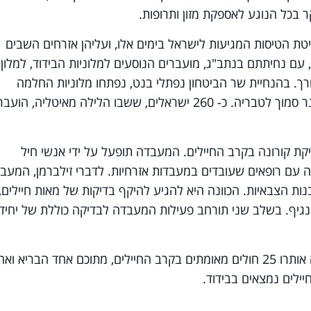
ר בכל הנוגע לאספקת מזון ותרופות.
טת הטיסות המגיעות לישראל בימים אלו, ועליהן אזרחים השבים
ם נחיתתם בנתב"ג, מועברים הנוסעים למלוניות הבידוד, למלון
ורך. בהנחיית שר הביטחון נפתלי בנט, נפתחו מלוניות החלמה
קהילתיות בתל אביב, בירושלים ובמלון כינר סמוך לטבריה. כ- 260 ישראלים, ששבו הלילה מאיטליה, הועב
 קורונה בקרב החיילים. המעבדה תופעל על ידי אנשי חיל
ה עם רופאים שעובדים במעבדות אזרחיות. לדברי זילברמן, המעב
ס מעבדת ה- DNA של הרבנות הצבאיות. הכוונה היא להגיע להיקף בדיקות של מאות חיילים,
גיף. בשלב שני תורחב פעילות המעבדה לבדיקה כוללת של יחיד
על פי הנתונים שמסר דובר צה"ל, עד כה אותרו 25 חולים מאומתים בקרב החיילים, מתוכם אחד הבריא ו